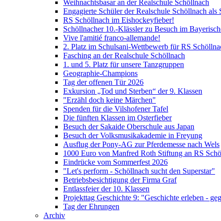
Weihnachtsbasar an der Realschule Schöllnach
Engagierte Schüler der Realschule Schöllnach als 
RS Schöllnach im Eishockeyfieber!
Schöllnacher 10.-Klässler zu Besuch im Bayerisc
Vive l'amitié franco-allemande!
2. Platz im Schulsani-Wettbewerb für RS Schöllna
Fasching an der Realschule Schöllnach
1. und 5. Platz für unsere Tanzgruppen
Geographie-Champions
Tag der offenen Tür 2026
Exkursion „Tod und Sterben“ der 9. Klassen
"Erzähl doch keine Märchen"
Spenden für die Vilshofener Tafel
Die fünften Klassen im Osterfieber
Besuch der Sakaide Oberschule aus Japan
Besuch der Volksmusikakademie in Freyung
Ausflug der Pony-AG zur Pferdemesse nach Wels
1000 Euro von Manfred Roth Stiftung an RS Schö
Eindrücke vom Sommerfest 2026
"Let's perform - Schöllnach sucht den Superstar"
Betriebsbesichtigung der Firma Graf
Entlassfeier der 10. Klassen
Projekttag Geschichte 9: "Geschichte erleben - ge
Tag der Ehrungen
Archiv