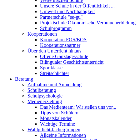
Werte machen Schule
Unsere Schule in der Öffentlichkeit ...
Umwelt und Nachhaltigkeit
Partnerschule "se-gu"
Projektschule Ökonomische Verbraucherbildung
Schulprogramm
Kooperationen
Kooperation FOS/BOS
Kooperationspartner
Über den Unterricht hinaus
Offene Ganztagesschule
Bilingualer Geschichtsunterricht
Sportklasse
Streitschlichter
Beratung
Aufnahme und Anmeldung
Schulberatung
Schulpsychologie
Medienerziehung
Das Medienteam: Wir stellen uns vor...
Tipps von Schülern
Monatskalender
Wichtige Termine
Wahlpflicht-fächergruppen
Allgeine Informationen