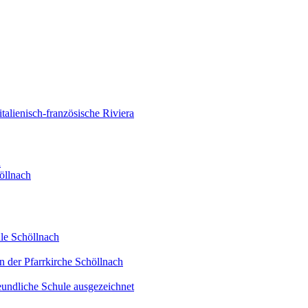
alienisch-französische Riviera
d
öllnach
le Schöllnach
n der Pfarrkirche Schöllnach
eundliche Schule ausgezeichnet