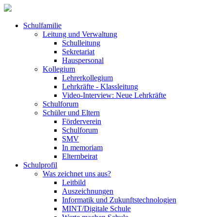
Schulfamilie
Leitung und Verwaltung
Schulleitung
Sekretariat
Hauspersonal
Kollegium
Lehrerkollegium
Lehrkräfte - Klassleitung
Video-Interview: Neue Lehrkräfte
Schulforum
Schüler und Eltern
Förderverein
Schulforum
SMV
In memoriam
Elternbeirat
Schulprofil
Was zeichnet uns aus?
Leitbild
Auszeichnungen
Informatik und Zukunftstechnologien
MINT/Digitale Schule