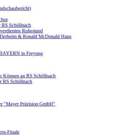
ndschaubericht)
chor
r RS Schöllnach
 verdienten Ruhestand
, Tierheim & Ronald McDonald Haus
AYERN in Freyung
ihr Können an RS Schöllnach
er RS Schöllnach
ner "Mayer Präzision GmbH"
ern-Finale