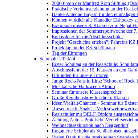
2000 € von der Manfred Roth Stiftung (Di
Praktische Verkehrserziehung an der Realsc
Danke Antenne Bayern für den einmaligen E
Können wirklich alle Kanadier Eishockey sp
Exkursion unserer 8. Klassen zum Nepal H
Impressionen der Sommersportwoche der 7.
Entlassfeier für die Abschlussschüler
Projekt "Geschichte erleben": Fahrt ins KZ
Projekttag an der RS Schöllnach
Tag der Ehrungen
Schuljahr 2023/24
Erster Schultag an der Realschule: Schulfami
Abschlussfahrt der 10. Klassen an den Gard
Urkunden für unsere Tutoren
Junge Rock-Fans in Linz: 'School of Rock' b
Musikalische Halloween-Aktion
Seminar für unsere Klassensprecher
Große Reptilienshow für die 6. Klassen
Ideen/Vielfalt/Chancen - Seminar für Exist
„Lesen macht Spaß“ – Vorlesewettbewerb an
Realschüler mit DELF-Diplom ausgezeichn
Achtung Auto – Praktische Verkehrserziehu
Weihnachtsexkursion nach Deggendorf
Engagierte Schüler als Schülerlotsen ausgebi
Vielen Dank für die großzügigen Spenden für