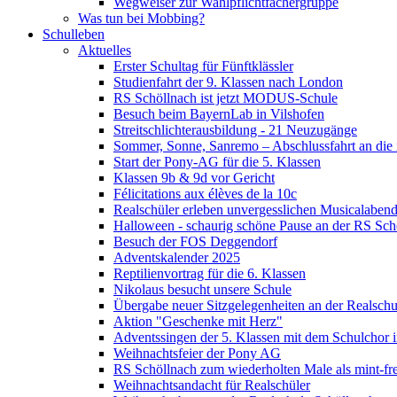
Wegweiser zur Wahlpflichtfächergruppe
Was tun bei Mobbing?
Schulleben
Aktuelles
Erster Schultag für Fünftklässler
Studienfahrt der 9. Klassen nach London
RS Schöllnach ist jetzt MODUS-Schule
Besuch beim BayernLab in Vilshofen
Streitschlichterausbildung - 21 Neuzugänge
Sommer, Sonne, Sanremo – Abschlussfahrt an die it
Start der Pony-AG für die 5. Klassen
Klassen 9b & 9d vor Gericht
Félicitations aux élèves de la 10c
Realschüler erleben unvergesslichen Musicalaben
Halloween - schaurig schöne Pause an der RS Sch
Besuch der FOS Deggendorf
Adventskalender 2025
Reptilienvortrag für die 6. Klassen
Nikolaus besucht unsere Schule
Übergabe neuer Sitzgelegenheiten an der Realschu
Aktion "Geschenke mit Herz"
Adventssingen der 5. Klassen mit dem Schulchor i
Weihnachtsfeier der Pony AG
RS Schöllnach zum wiederholten Male als mint-fr
Weihnachtsandacht für Realschüler