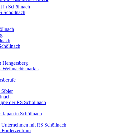
t in Schöllnach
RS Schöllnach
öllnach
ng
lnach
Schöllnach
in Hengersberg
es Weihnachtsmarkts
ksberufe
 Sibler
llnach
ruppe der RS Schöllnach
 Japan in Schöllnach
er Unternehmen mit RS Schöllnach
d Förderzentrum