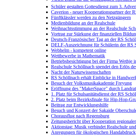
Schüler gestalten Gottesdienst zum 3. Adven
Caverion - neuer Kooperationspartner der 
Fünftklässler werden zu den Netzgängern
Medienbildung an der Realschule
Weihnachtsstimmung an der Realschule Sch
Vortrag zur Stärkung der finanziellen Bildu
Deutsch-Französischer Tag an der RS Schöl
DELF-Auszeichnung für Schülerin der RS 
Webhelm - kompetent online
Wettbewerbe in Mathematik
Betriebsbesichtigung bei der Firma Wethje 
Realschule Schöllnach spendet den Erlös d
Nacht der Naturwissenschaften
RS Schöllnach erhält Einblicke in Handwer
Besuch der Volksmusikakademie Freyung
Eröffnung des "MakerSpace" durch Landrat
1. Platz für Schulsanitätsdienst der RS Schö
2. Platz beim Bezirksfinale für Hip-Hop-G
Beitrag zur Entwicklungshilfe
Besuch und Konzert der Sakaide Oberschule
Chorausflug nach Regensburg
Zeitungsbericht über Kooperation regional
Aktionstag: Musik verbindet Realschule un
Anregungen für ökologischen Handabdruck