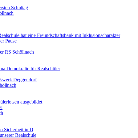
rsten Schultag
öllnach
 Realschule hat eine Freundschaftsbank mit Inklusionscharakter
er Pause
der RS Schöllnach
ma Demokratie für Realschüler
lfswerk Deggendorf
höllnach
ülerlotsen ausgebildet
el
ch
a Sicherheit in D
unserer Realschule