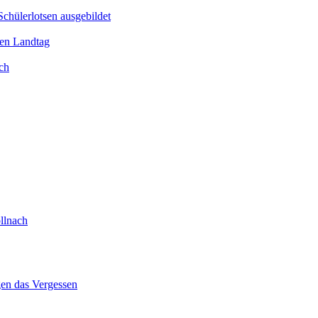
Schülerlotsen ausgebildet
hen Landtag
ch
llnach
gen das Vergessen