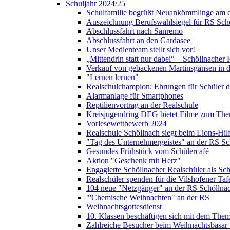
Schuljahr 2024/25
Schulfamilie begrüßt Neuankömmlinge am e
Auszeichnung Berufswahlsiegel für RS Sch
Abschlussfahrt nach Sanremo
Abschlussfahrt an den Gardasee
Unser Medienteam stellt sich vor!
„Mittendrin statt nur dabei“ – Schöllnacher
Verkauf von gebackenen Martinsgänsen in d
"Lernen lernen"
Realschulchampion: Ehrungen für Schüler 
Alarmanlage für Smartphones
Reptilienvortrag an der Realschule
Kreisjugendring DEG bietet Filme zum The
Vorlesewettbewerb 2024
Realschule Schöllnach siegt beim Lions-Hi
"Tag des Unternehmergeistes" an der RS Sc
Gesundes Frühstück vom Schülercafé
Aktion "Geschenk mit Herz"
Engagierte Schöllnacher Realschüler als Sch
Realschüler spenden für die Vilshofener Taf
104 neue "Netzgänger" an der RS Schöllna
"'Chemische Weihnachten" an der RS
Weihnachtsgottesdienst
10. Klassen beschäftigen sich mit dem Them
Zahlreiche Besucher beim Weihnachtsbasar 