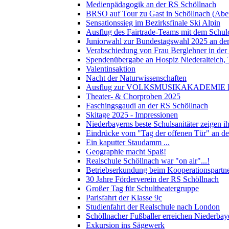
Medienpädagogik an der RS Schöllnach
BRSO auf Tour zu Gast in Schöllnach (Abe
Sensationssieg im Bezirksfinale Ski Alpin
Ausflug des Fairtrade-Teams mit dem Schul
Juniorwahl zur Bundestagswahl 2025 an de
Verabschiedung von Frau Berglehner in der
Spendenübergabe an Hospiz Niederalteich
Valentinsaktion
Nacht der Naturwissenschaften
Ausflug zur VOLKSMUSIKAKADEMIE B
Theater- & Chorproben 2025
Faschingsgaudi an der RS Schöllnach
Skitage 2025 - Impressionen
Niederbayerns beste Schulsanitäter zeigen 
Eindrücke vom "Tag der offenen Tür" an d
Ein kaputter Staudamm ...
Geographie macht Spaß!
Realschule Schöllnach war "on air"...!
Betriebserkundung beim Kooperationspart
30 Jahre Förderverein der RS Schöllnach
Großer Tag für Schultheatergruppe
Parisfahrt der Klasse 9c
Studienfahrt der Realschule nach London
Schöllnacher Fußballer erreichen Niederbay
Exkursion ins Sägewerk