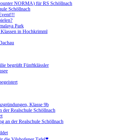
scounter NORMA) für RS Schöllnach
hule Schöllnach
vent!!!
ielen?
imalaya Park
 Klassen in Hochkrimml
 Dachau
lie begrüßt Fünftklässler
asee
egeistert
enzgründungen, Klasse 9b
 der Realschule Schöllnach
et
ng an der Realschule Schöllnach
ldet
 die Vilshofener Tafel❣️