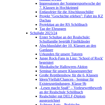
Impressionen der Sommersportwoche der
7. Klassen in Hochkrimml
Entlassfeier für die Abschlussschüler
Projekt "Geschichte erleben": Fahrt ins KZ
Dachau
Projekttag an der RS Schöllnach
Tag der Ehrungen
Schuljahr 2023/24
Erster Schultag an der Realschule:
Schulfamilie begrüßt Fünftklässler
Abschlussfahrt der 10. Klassen an den
Gardasee
Urkunden für unsere Tutoren
Junge Rock-Fans in Linz: 'School of Rock'
begeistert
Musikalische Halloween-Aktion
Seminar für unsere Klassensprecher
Große Reptilienshow für die 6. Klassen
Ideen/Vielfalt/Chancen - Seminar für
Existenzgründungen, Klasse 9b
„Lesen macht Spaß“ – Vorlesewettbewerb
an der Realschule Schöllnach
Realschüler mit DELF-Diplom
ausgezeichnet
Achtung Auto – Praktische