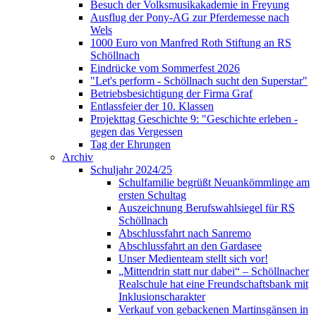
Besuch der Volksmusikakademie in Freyung
Ausflug der Pony-AG zur Pferdemesse nach
Wels
1000 Euro von Manfred Roth Stiftung an RS
Schöllnach
Eindrücke vom Sommerfest 2026
"Let's perform - Schöllnach sucht den Superstar"
Betriebsbesichtigung der Firma Graf
Entlassfeier der 10. Klassen
Projekttag Geschichte 9: "Geschichte erleben -
gegen das Vergessen
Tag der Ehrungen
Archiv
Schuljahr 2024/25
Schulfamilie begrüßt Neuankömmlinge am
ersten Schultag
Auszeichnung Berufswahlsiegel für RS
Schöllnach
Abschlussfahrt nach Sanremo
Abschlussfahrt an den Gardasee
Unser Medienteam stellt sich vor!
„Mittendrin statt nur dabei“ – Schöllnacher
Realschule hat eine Freundschaftsbank mit
Inklusionscharakter
Verkauf von gebackenen Martinsgänsen in