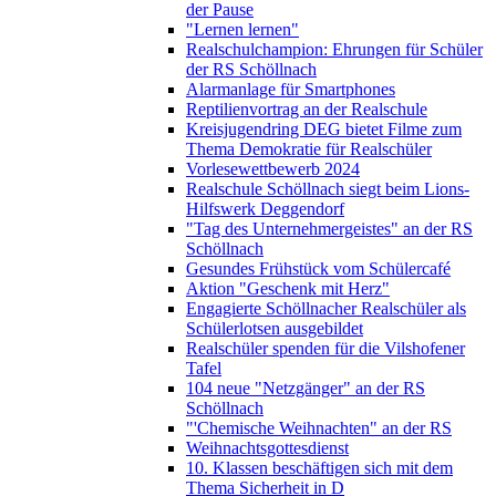
der Pause
"Lernen lernen"
Realschulchampion: Ehrungen für Schüler
der RS Schöllnach
Alarmanlage für Smartphones
Reptilienvortrag an der Realschule
Kreisjugendring DEG bietet Filme zum
Thema Demokratie für Realschüler
Vorlesewettbewerb 2024
Realschule Schöllnach siegt beim Lions-
Hilfswerk Deggendorf
"Tag des Unternehmergeistes" an der RS
Schöllnach
Gesundes Frühstück vom Schülercafé
Aktion "Geschenk mit Herz"
Engagierte Schöllnacher Realschüler als
Schülerlotsen ausgebildet
Realschüler spenden für die Vilshofener
Tafel
104 neue "Netzgänger" an der RS
Schöllnach
"'Chemische Weihnachten" an der RS
Weihnachtsgottesdienst
10. Klassen beschäftigen sich mit dem
Thema Sicherheit in D