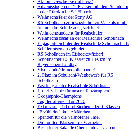
Aktion "Geschenke mit Herz"
Adventssingen der 5. Klassen mit dem Schulchor
in der Pfarrkirche Schöllnach
Weihnachtsfeier der Pony AG
RS Schöllnach zum wiederholten Male als mint-
freundliche Schule ausgezeichnet
Weihnachtsandacht für Realschüler
Weihnachtsbasar an der Realschule Schöllnach
Engagierte Schüler der Realschule Schöllnach als
Schülerlotsen ausgebildet
RS Schöllnach im Eishockeyfieber!
Schöllnacher 10.-Klässler zu Besuch im
Bayerischen Landtag
Vive l'amitié franco-allemande!
2. Platz im Schulsani-Wettbewerb für RS
Schöllnach
Fasching an der Realschule Schöllnach
1. und 5. Platz für unsere Tanzgruppen
Geographie-Champions
Tag der offenen Tür 2026
Exkursion „Tod und Sterben“ der 9. Klassen
"Erzähl doch keine Märchen"
Spenden für die Vilshofener Tafel
Die fünften Klassen im Osterfieber
Besuch der Sakaide Oberschule aus Japan