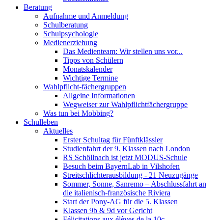
Beratung
Aufnahme und Anmeldung
Schulberatung
Schulpsychologie
Medienerziehung
Das Medienteam: Wir stellen uns vor...
Tipps von Schülern
Monatskalender
Wichtige Termine
Wahlpflicht-fächergruppen
Allgeine Informationen
Wegweiser zur Wahlpflichtfächergruppe
Was tun bei Mobbing?
Schulleben
Aktuelles
Erster Schultag für Fünftklässler
Studienfahrt der 9. Klassen nach London
RS Schöllnach ist jetzt MODUS-Schule
Besuch beim BayernLab in Vilshofen
Streitschlichterausbildung - 21 Neuzugänge
Sommer, Sonne, Sanremo – Abschlussfahrt an
die italienisch-französische Riviera
Start der Pony-AG für die 5. Klassen
Klassen 9b & 9d vor Gericht
Félicitations aux élèves de la 10c