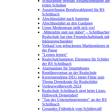
Schulfamilie begrüßt Neuankömmlinge am
ersten Schultag
Auszeichnung Berufswahlsiegel für RS
Schöllnach
Abschlussfahrt nach Sanremo
Abschlussfahrt an den Gardasee
Unser Medienteam stellt sich vor!
„Mittendrin statt nur dabei“ – Schöllnacher
Realschule hat eine Freundschaftsbank mit
Inklusionscharakter
Verkauf von gebackenen Martinsgänsen in
der Pause
"Lernen lernen"
Realschulchampion: Ehrungen für Schüler
der RS Schöllnach
Alarmanlage für Smartphones
Reptilienvortrag an der Realschule
Kreisjugendring DEG bietet Filme zum
Thema Demokratie für Realschüler
Vorlesewettbewerb 2024
Realschule Schöllnach siegt beim Lions-
Hilfswerk Deggendorf
"Tag des Unternehmergeistes" an der RS
Schöllnach
Gesundes Frühstück vom Schülercafé