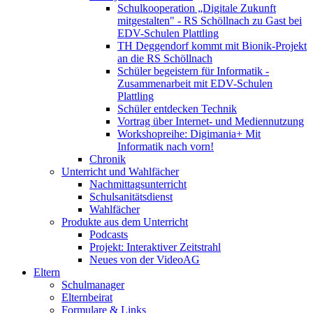
Schulkooperation „Digitale Zukunft
mitgestalten" - RS Schöllnach zu Gast bei
EDV-Schulen Plattling
TH Deggendorf kommt mit Bionik-Projekt
an die RS Schöllnach
Schüler begeistern für Informatik -
Zusammenarbeit mit EDV-Schulen
Plattling
Schüler entdecken Technik
Vortrag über Internet- und Mediennutzung
Workshopreihe: Digimania+ Mit
Informatik nach vorn!
Chronik
Unterricht und Wahlfächer
Nachmittagsunterricht
Schulsanitätsdienst
Wahlfächer
Produkte aus dem Unterricht
Podcasts
Projekt: Interaktiver Zeitstrahl
Neues von der VideoAG
Eltern
Schulmanager
Elternbeirat
Formulare & Links