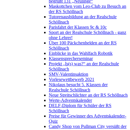
begrüßt 131 „Neulinge“
Maskottchen vom Leo-Club zu Besuch an
der RS Schöllnach
Tutorenausbildung an der Realschule
Schöllnach
Parisfahrt der Klassen 9c & 10c
Sport an der Realschule Schöllnach - ganz
ohne Lehrer!
Über 100 Päckchenhelden an der RS
Schöllnach
Einblicke in das Wahlfach Robotik
Klassensprecherseminar
Projekt „Is(s) was?“ an der Realschule
Schöllnach
SMV-Valentinsaktion
Vorlesewettbewerb 2021
Nikolaus besucht 5. Klassen der
Realschule Schöllnach
Neue Streitschlichter an der RS Schöllnach
Werte-Adventskalender
DELF-Diplom für Schüler der RS
Schöllnach
Preise für Gewinner des Adventskalender-
Quiz
Candy Shop von Pullman City versüßt der