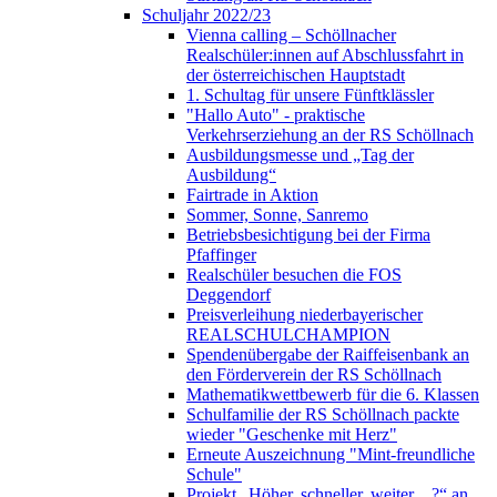
Schuljahr 2022/23
Vienna calling – Schöllnacher
Realschüler:innen auf Abschlussfahrt in
der österreichischen Hauptstadt
1. Schultag für unsere Fünftklässler
"Hallo Auto" - praktische
Verkehrserziehung an der RS Schöllnach
Ausbildungsmesse und „Tag der
Ausbildung“
Fairtrade in Aktion
Sommer, Sonne, Sanremo
Betriebsbesichtigung bei der Firma
Pfaffinger
Realschüler besuchen die FOS
Deggendorf
Preisverleihung niederbayerischer
REALSCHULCHAMPION
Spendenübergabe der Raiffeisenbank an
den Förderverein der RS Schöllnach
Mathematikwettbewerb für die 6. Klassen
Schulfamilie der RS Schöllnach packte
wieder "Geschenke mit Herz"
Erneute Auszeichnung "Mint-freundliche
Schule"
Projekt „Höher, schneller, weiter…?“ an