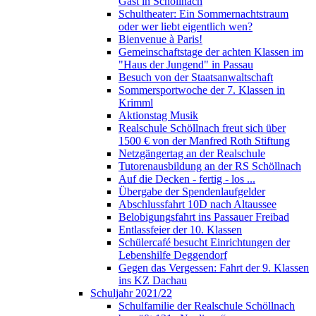
Gast in Schöllnach
Schultheater: Ein Sommernachtstraum
oder wer liebt eigentlich wen?
Bienvenue à Paris!
Gemeinschaftstage der achten Klassen im
"Haus der Jungend" in Passau
Besuch von der Staatsanwaltschaft
Sommersportwoche der 7. Klassen in
Krimml
Aktionstag Musik
Realschule Schöllnach freut sich über
1500 € von der Manfred Roth Stiftung
Netzgängertag an der Realschule
Tutorenausbildung an der RS Schöllnach
Auf die Decken - fertig - los ...
Übergabe der Spendenlaufgelder
Abschlussfahrt 10D nach Altaussee
Belobigungsfahrt ins Passauer Freibad
Entlassfeier der 10. Klassen
Schülercafé besucht Einrichtungen der
Lebenshilfe Deggendorf
Gegen das Vergessen: Fahrt der 9. Klassen
ins KZ Dachau
Schuljahr 2021/22
Schulfamilie der Realschule Schöllnach