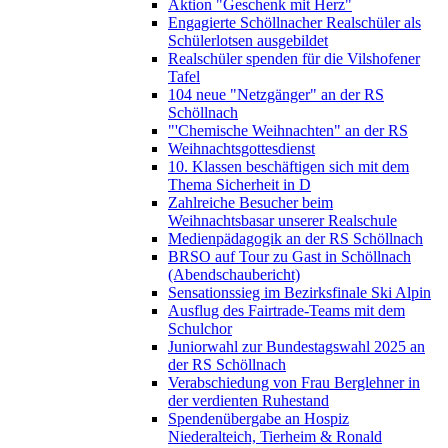
Aktion "Geschenk mit Herz"
Engagierte Schöllnacher Realschüler als
Schülerlotsen ausgebildet
Realschüler spenden für die Vilshofener
Tafel
104 neue "Netzgänger" an der RS
Schöllnach
"'Chemische Weihnachten" an der RS
Weihnachtsgottesdienst
10. Klassen beschäftigen sich mit dem
Thema Sicherheit in D
Zahlreiche Besucher beim
Weihnachtsbasar unserer Realschule
Medienpädagogik an der RS Schöllnach
BRSO auf Tour zu Gast in Schöllnach
(Abendschaubericht)
Sensationssieg im Bezirksfinale Ski Alpin
Ausflug des Fairtrade-Teams mit dem
Schulchor
Juniorwahl zur Bundestagswahl 2025 an
der RS Schöllnach
Verabschiedung von Frau Berglehner in
der verdienten Ruhestand
Spendenübergabe an Hospiz
Niederalteich, Tierheim & Ronald