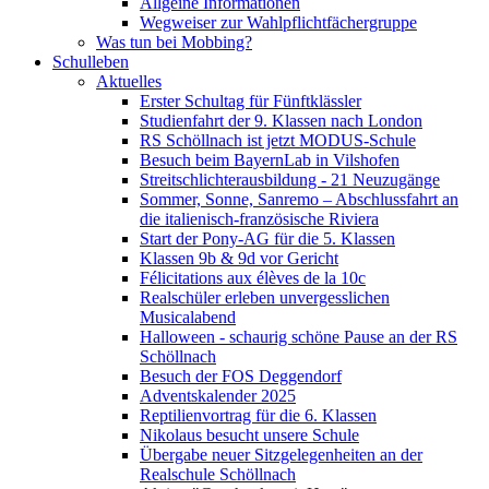
Allgeine Informationen
Wegweiser zur Wahlpflichtfächergruppe
Was tun bei Mobbing?
Schulleben
Aktuelles
Erster Schultag für Fünftklässler
Studienfahrt der 9. Klassen nach London
RS Schöllnach ist jetzt MODUS-Schule
Besuch beim BayernLab in Vilshofen
Streitschlichterausbildung - 21 Neuzugänge
Sommer, Sonne, Sanremo – Abschlussfahrt an
die italienisch-französische Riviera
Start der Pony-AG für die 5. Klassen
Klassen 9b & 9d vor Gericht
Félicitations aux élèves de la 10c
Realschüler erleben unvergesslichen
Musicalabend
Halloween - schaurig schöne Pause an der RS
Schöllnach
Besuch der FOS Deggendorf
Adventskalender 2025
Reptilienvortrag für die 6. Klassen
Nikolaus besucht unsere Schule
Übergabe neuer Sitzgelegenheiten an der
Realschule Schöllnach