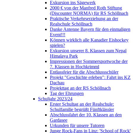
Exkursion ins Sägewerk
2000 € von der Manfred Roth Stiftung
(Discounter NORMA) für RS Schöllnach
Praktische Verkehrserziehung an der
Realschule Schöllnach
Danke Antenne Bayern für den einmaligen
Event!!!
Können wirklich alle Kanadier Eishockey
spielen?
Exkursion unserer 8. Klassen zum Nepal
Himalaya Park
Impressionen der Sommersportwoche der
7. Klassen in Hochkrimml
Entlassfeier für die Abschlussschüler
Projekt "Geschichte erleben": Fahrt ins KZ
Dachau
Projekttag an der RS Schöllnach
Tag der Ehrungen
Schuljahr 2023/24
Erster Schultag an der Realschule:
Schulfamilie begrüßt Fünftklässler
Abschlussfahrt der 10. Klassen an den
Gardasee
Urkunden für unsere Tutoren
Junge Rock-Fans in Linz: 'School of Rock'