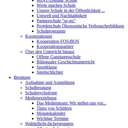
MINT/Digitale Schule
Werte machen Schule
Unsere Schule in der Öffentlichkeit ...
Umwelt und Nachhaltigkeit
Partnerschule "se-gu"
Projektschule Ökonomische Verbraucherbildung
Schulprogramm
Kooperationen
Kooperation FOS/BOS
Kooperationspartner
Über den Unterricht hinaus
Offene Ganztagesschule
Bilingualer Geschichtsunterricht
Sportklasse
Streitschlichter
Beratung
Aufnahme und Anmeldung
Schulberatung
Schulpsychologie
Medienerziehung
Das Medienteam: Wir stellen uns vor...
Tipps von Schülern
Monatskalender
Wichtige Termine
Wahlpflicht-fächergruppen