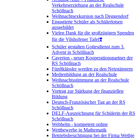
Verkehrserziehung an der Realschule
Schöllnach
Weihnachtsexkursion nach Deggendorf
Engagierte Schüler als Schülerlotsen
ausgebildet
Vielen Dank für die großzügigen Spenden
für die Vilshofener Tafel❣️
Schüler gestalten Gottesdienst zum 3.
Advent in Schöllnach
Caverion - neuer Kooperationspartner der
RS Schöllnach
Fünftklässler werden zu den Netzgängern
Medienbildung an der Realschule
Weihnachtsstimmung an der Realschule
Schöllnach
Vortrag zur Stärkung der finanziellen
Bildung
Deutsch-Französischer Tag an der RS
Schöllnach
DELF-Auszeichnung für Schülerin der RS
Schöllnach
Webhelm - kompetent online
Wettbewerbe in Mathematik
Betriebsbesichtigung bei der Firma Wethje