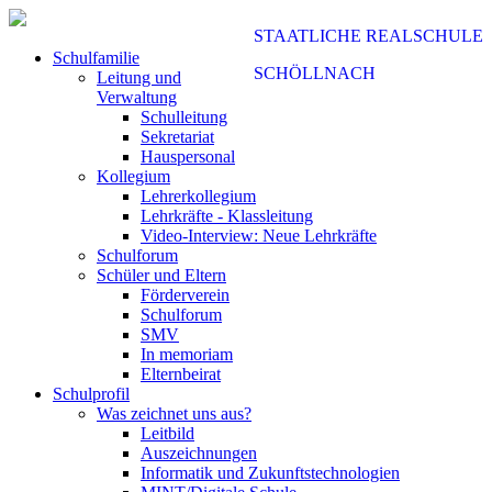
STAATLICHE REALSCHULE
Schulfamilie
SCHÖLLNACH
Leitung und
Verwaltung
Schulleitung
Sekretariat
Hauspersonal
Kollegium
Lehrerkollegium
Lehrkräfte - Klassleitung
Video-Interview: Neue Lehrkräfte
Schulforum
Schüler und Eltern
Förderverein
Schulforum
SMV
In memoriam
Elternbeirat
Schulprofil
Was zeichnet uns aus?
Leitbild
Auszeichnungen
Informatik und Zukunftstechnologien