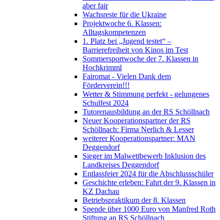
aber fair
Wachsreste für die Ukraine
Projektwoche 6. Klassen:
Alltagskompetenzen
1. Platz bei „Jugend testet“ –
Barrierefreiheit von Kinos im Test
Sommersportwoche der 7. Klassen in
Hochkrimml
Fairomat - Vielen Dank dem
Förderverein!!!
Wetter & Stimmung perfekt - gelungenes
Schulfest 2024
Tutorenausbildung an der RS Schöllnach
Neuer Kooperationspartner der RS
Schöllnach: Firma Nerlich & Lesser
weiterer Kooperationspartner: MAN
Deggendorf
Sieger im Malwettbewerb Inklusion des
Landkreises Deggendorf
Entlassfeier 2024 für die Abschlussschüler
Geschichte erleben: Fahrt der 9. Klassen in
KZ Dachau
Betriebspraktikum der 8. Klassen
Spende über 1000 Euro von Manfred Roth
Stiftung an RS Schöllnach