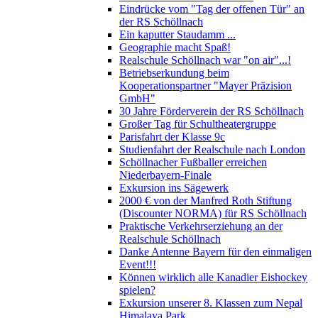
Eindrücke vom "Tag der offenen Tür" an
der RS Schöllnach
Ein kaputter Staudamm ...
Geographie macht Spaß!
Realschule Schöllnach war "on air"...!
Betriebserkundung beim
Kooperationspartner "Mayer Präzision
GmbH"
30 Jahre Förderverein der RS Schöllnach
Großer Tag für Schultheatergruppe
Parisfahrt der Klasse 9c
Studienfahrt der Realschule nach London
Schöllnacher Fußballer erreichen
Niederbayern-Finale
Exkursion ins Sägewerk
2000 € von der Manfred Roth Stiftung
(Discounter NORMA) für RS Schöllnach
Praktische Verkehrserziehung an der
Realschule Schöllnach
Danke Antenne Bayern für den einmaligen
Event!!!
Können wirklich alle Kanadier Eishockey
spielen?
Exkursion unserer 8. Klassen zum Nepal
Himalaya Park