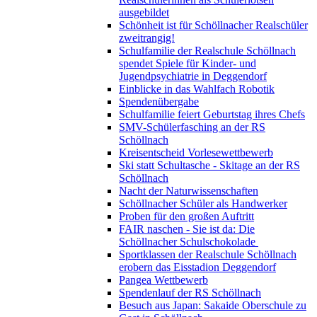
ausgebildet
Schönheit ist für Schöllnacher Realschüler
zweitrangig!
Schulfamilie der Realschule Schöllnach
spendet Spiele für Kinder- und
Jugendpsychiatrie in Deggendorf
Einblicke in das Wahlfach Robotik
Spendenübergabe
Schulfamilie feiert Geburtstag ihres Chefs
SMV-Schülerfasching an der RS
Schöllnach
Kreisentscheid Vorlesewettbewerb
Ski statt Schultasche - Skitage an der RS
Schöllnach
Nacht der Naturwissenschaften
Schöllnacher Schüler als Handwerker
Proben für den großen Auftritt
FAIR naschen - Sie ist da: Die
Schöllnacher Schulschokolade
Sportklassen der Realschule Schöllnach
erobern das Eisstadion Deggendorf
Pangea Wettbewerb
Spendenlauf der RS Schöllnach
Besuch aus Japan: Sakaide Oberschule zu