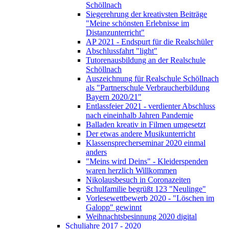
Schöllnach
Siegerehrung der kreativsten Beiträge
"Meine schönsten Erlebnisse im
Distanzunterricht"
AP 2021 - Endspurt für die Realschüler
Abschlussfahrt "light"
Tutorenausbildung an der Realschule
Schöllnach
Auszeichnung für Realschule Schöllnach
als "Partnerschule Verbraucherbildung
Bayern 2020/21"
Entlassfeier 2021 - verdienter Abschluss
nach eineinhalb Jahren Pandemie
Balladen kreativ in Filmen umgesetzt
Der etwas andere Musikunterricht
Klassensprecherseminar 2020 einmal
anders
"Meins wird Deins" - Kleiderspenden
waren herzlich Willkommen
Nikolausbesuch in Coronazeiten
Schulfamilie begrüßt 123 "Neulinge"
Vorlesewettbewerb 2020 - "Löschen im
Galopp" gewinnt
Weihnachtsbesinnung 2020 digital
Schuljahre 2017 - 2020