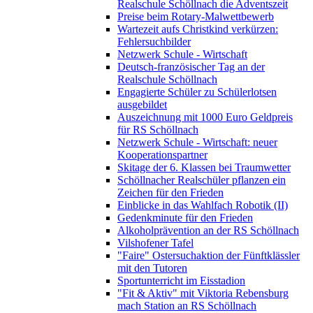
Realschule Schöllnach die Adventszeit
Preise beim Rotary-Malwettbewerb
Wartezeit aufs Christkind verkürzen:
Fehlersuchbilder
Netzwerk Schule - Wirtschaft
Deutsch-französischer Tag an der
Realschule Schöllnach
Engagierte Schüler zu Schülerlotsen
ausgebildet
Auszeichnung mit 1000 Euro Geldpreis
für RS Schöllnach
Netzwerk Schule - Wirtschaft: neuer
Kooperationspartner
Skitage der 6. Klassen bei Traumwetter
Schöllnacher Realschüler pflanzen ein
Zeichen für den Frieden
Einblicke in das Wahlfach Robotik (II)
Gedenkminute für den Frieden
Alkoholprävention an der RS Schöllnach
Vilshofener Tafel
"Faire" Ostersuchaktion der Fünftklässler
mit den Tutoren
Sportunterricht im Eisstadion
"Fit & Aktiv" mit Viktoria Rebensburg
mach Station an RS Schöllnach