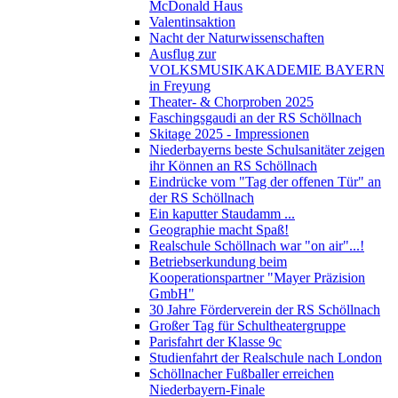
McDonald Haus
Valentinsaktion
Nacht der Naturwissenschaften
Ausflug zur
VOLKSMUSIKAKADEMIE BAYERN
in Freyung
Theater- & Chorproben 2025
Faschingsgaudi an der RS Schöllnach
Skitage 2025 - Impressionen
Niederbayerns beste Schulsanitäter zeigen
ihr Können an RS Schöllnach
Eindrücke vom "Tag der offenen Tür" an
der RS Schöllnach
Ein kaputter Staudamm ...
Geographie macht Spaß!
Realschule Schöllnach war "on air"...!
Betriebserkundung beim
Kooperationspartner "Mayer Präzision
GmbH"
30 Jahre Förderverein der RS Schöllnach
Großer Tag für Schultheatergruppe
Parisfahrt der Klasse 9c
Studienfahrt der Realschule nach London
Schöllnacher Fußballer erreichen
Niederbayern-Finale