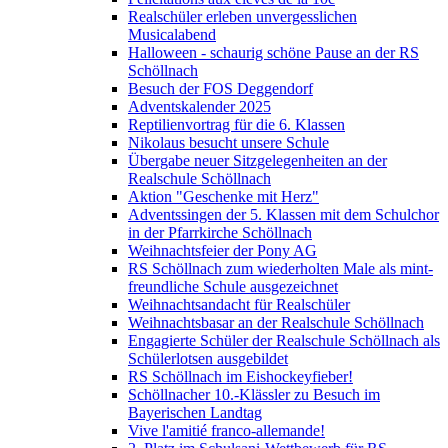
Realschüler erleben unvergesslichen
Musicalabend
Halloween - schaurig schöne Pause an der RS
Schöllnach
Besuch der FOS Deggendorf
Adventskalender 2025
Reptilienvortrag für die 6. Klassen
Nikolaus besucht unsere Schule
Übergabe neuer Sitzgelegenheiten an der
Realschule Schöllnach
Aktion "Geschenke mit Herz"
Adventssingen der 5. Klassen mit dem Schulchor
in der Pfarrkirche Schöllnach
Weihnachtsfeier der Pony AG
RS Schöllnach zum wiederholten Male als mint-
freundliche Schule ausgezeichnet
Weihnachtsandacht für Realschüler
Weihnachtsbasar an der Realschule Schöllnach
Engagierte Schüler der Realschule Schöllnach als
Schülerlotsen ausgebildet
RS Schöllnach im Eishockeyfieber!
Schöllnacher 10.-Klässler zu Besuch im
Bayerischen Landtag
Vive l'amitié franco-allemande!