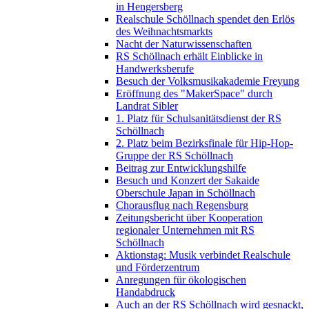
in Hengersberg
Realschule Schöllnach spendet den Erlös
des Weihnachtsmarkts
Nacht der Naturwissenschaften
RS Schöllnach erhält Einblicke in
Handwerksberufe
Besuch der Volksmusikakademie Freyung
Eröffnung des "MakerSpace" durch
Landrat Sibler
1. Platz für Schulsanitätsdienst der RS
Schöllnach
2. Platz beim Bezirksfinale für Hip-Hop-
Gruppe der RS Schöllnach
Beitrag zur Entwicklungshilfe
Besuch und Konzert der Sakaide
Oberschule Japan in Schöllnach
Chorausflug nach Regensburg
Zeitungsbericht über Kooperation
regionaler Unternehmen mit RS
Schöllnach
Aktionstag: Musik verbindet Realschule
und Förderzentrum
Anregungen für ökologischen
Handabdruck
Auch an der RS Schöllnach wird gesnackt,