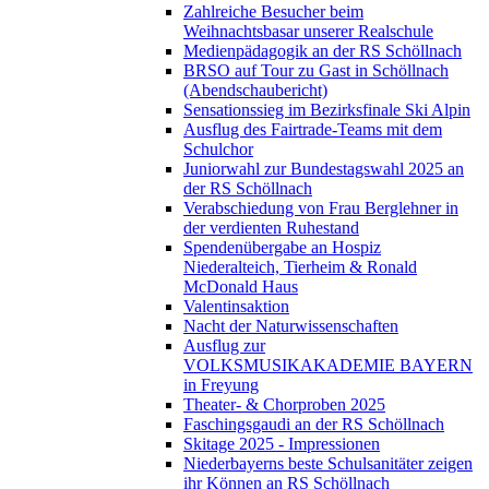
Zahlreiche Besucher beim
Weihnachtsbasar unserer Realschule
Medienpädagogik an der RS Schöllnach
BRSO auf Tour zu Gast in Schöllnach
(Abendschaubericht)
Sensationssieg im Bezirksfinale Ski Alpin
Ausflug des Fairtrade-Teams mit dem
Schulchor
Juniorwahl zur Bundestagswahl 2025 an
der RS Schöllnach
Verabschiedung von Frau Berglehner in
der verdienten Ruhestand
Spendenübergabe an Hospiz
Niederalteich, Tierheim & Ronald
McDonald Haus
Valentinsaktion
Nacht der Naturwissenschaften
Ausflug zur
VOLKSMUSIKAKADEMIE BAYERN
in Freyung
Theater- & Chorproben 2025
Faschingsgaudi an der RS Schöllnach
Skitage 2025 - Impressionen
Niederbayerns beste Schulsanitäter zeigen
ihr Können an RS Schöllnach