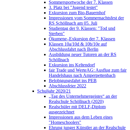
Sommersportwoche der 7. Klassen
3. Platz bei "Jugend testet"
Exkursion zum Bio-Bauernhof
Impressionen vom Sommernachtsfest der
RS Schöllnach am 05. Juli
Studientag der 9. Klassen: "Tod und
Sterben"
Ökumene–Exkursion der 7. Klassen
Klassen 10a/10d & 10b/10e auf
Abschlussfahrt nach Berlin
Ausbildung neuer Tutoren an der RS
Schöllnach
Exkursion ins Keltendorf
fair Trade und WerteAG: Ausflug zum fair
Handelshaus nach Amperpettenbach
Belobigungsfahrt ins PEB
Abschlussfeier 2022
Schuljahr 2020/21
„Tag des Unternehmergeistes“ an der
Realschule Schöllnach (2020)
Realschüler mit DELF-Diplom
ausgezeichnet
Impressionen aus dem Leben eines
"Homeschoolers"
Ehrung junger Künstler an der Realschule