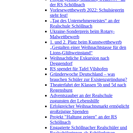
der RS Schöllnach
Vorlesewettbewerb 2022: Schulsiegerin
steht fest!
„Tag des Unternehmergeistes“ an der
Realschule Schöllnach
Ukraine-Sonderpreis beim Rotary-
Malwettbewerb
1. und 2. Platz beim Kunstwettbewerb
„Gestalten einer Weihnachtstasse für den
Lions-Glühweinstand“
Weihnachtliche Exkursion nach
Deggendorf
RS spendet für Tafel Vilshofen
Gründerwoche Deutschland – was
brauchen Schüler zur Existenzgründung?
Theaterfahrt der Klassen 5b und 5d nach
Regensburg
Adventszauber an der Realschule
zugunsten der Lebenshilfe
Erfolgreicher Weihnachtsmarkt ermöglicht
großzügige Spenden
Projekt "Haltung zeigen" an der RS
Schöllnach
Engagierte Schöllnacher Realschüler und
Realschülerinnen als Schülerlotsen