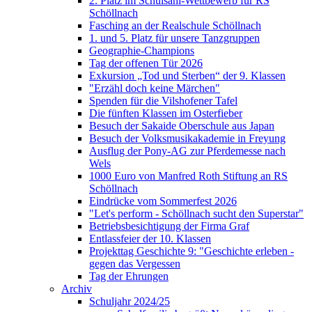
2. Platz im Schulsani-Wettbewerb für RS
Schöllnach
Fasching an der Realschule Schöllnach
1. und 5. Platz für unsere Tanzgruppen
Geographie-Champions
Tag der offenen Tür 2026
Exkursion „Tod und Sterben“ der 9. Klassen
"Erzähl doch keine Märchen"
Spenden für die Vilshofener Tafel
Die fünften Klassen im Osterfieber
Besuch der Sakaide Oberschule aus Japan
Besuch der Volksmusikakademie in Freyung
Ausflug der Pony-AG zur Pferdemesse nach
Wels
1000 Euro von Manfred Roth Stiftung an RS
Schöllnach
Eindrücke vom Sommerfest 2026
"Let's perform - Schöllnach sucht den Superstar"
Betriebsbesichtigung der Firma Graf
Entlassfeier der 10. Klassen
Projekttag Geschichte 9: "Geschichte erleben -
gegen das Vergessen
Tag der Ehrungen
Archiv
Schuljahr 2024/25