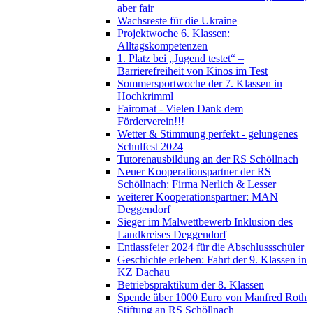
aber fair
Wachsreste für die Ukraine
Projektwoche 6. Klassen:
Alltagskompetenzen
1. Platz bei „Jugend testet“ –
Barrierefreiheit von Kinos im Test
Sommersportwoche der 7. Klassen in
Hochkrimml
Fairomat - Vielen Dank dem
Förderverein!!!
Wetter & Stimmung perfekt - gelungenes
Schulfest 2024
Tutorenausbildung an der RS Schöllnach
Neuer Kooperationspartner der RS
Schöllnach: Firma Nerlich & Lesser
weiterer Kooperationspartner: MAN
Deggendorf
Sieger im Malwettbewerb Inklusion des
Landkreises Deggendorf
Entlassfeier 2024 für die Abschlussschüler
Geschichte erleben: Fahrt der 9. Klassen in
KZ Dachau
Betriebspraktikum der 8. Klassen
Spende über 1000 Euro von Manfred Roth
Stiftung an RS Schöllnach