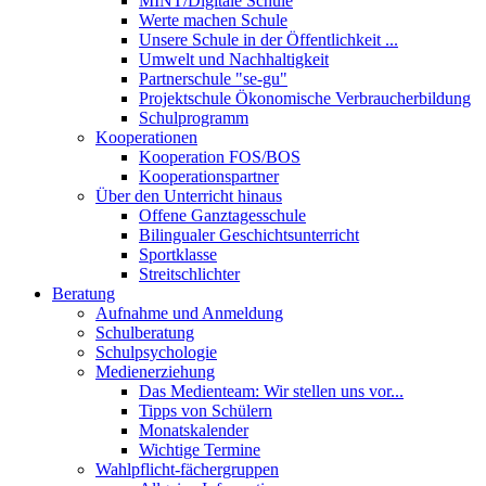
MINT/Digitale Schule
Werte machen Schule
Unsere Schule in der Öffentlichkeit ...
Umwelt und Nachhaltigkeit
Partnerschule "se-gu"
Projektschule Ökonomische Verbraucherbildung
Schulprogramm
Kooperationen
Kooperation FOS/BOS
Kooperationspartner
Über den Unterricht hinaus
Offene Ganztagesschule
Bilingualer Geschichtsunterricht
Sportklasse
Streitschlichter
Beratung
Aufnahme und Anmeldung
Schulberatung
Schulpsychologie
Medienerziehung
Das Medienteam: Wir stellen uns vor...
Tipps von Schülern
Monatskalender
Wichtige Termine
Wahlpflicht-fächergruppen