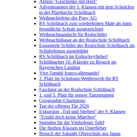
Aktion "Geschenke mit Herz"
Adventssingen der 5. Klassen mit dem Schulchor
in der Pfarrkirche Schöllnach
Weihnachtsfeier der Pony AG
RS Schöllnach zum wiederholten Male als mint-
freundliche Schule ausgezeichnet
Weihnachtsandacht für Realschüler
Weihnachtsbasar an der Realschule Schöllnach
Engagierte Schüler der Realschule Schöllnach als
Schülerlotsen ausgebildet
RS Schöllnach im Eishockeyfieber!
Schöllnacher 10.-Klässler zu Besuch im
Bayerischen Landtag
Vive l'amitié franco-allemande!
2. Platz im Schulsani-Wettbewerb für RS
Schöllnach
Fasching an der Realschule Schöllnach
1. und 5. Platz für unsere Tanzgruppen
Geographie-Champions
Tag der offenen Tür 2026
Exkursion „Tod und Sterben“ der 9. Klassen
"Erzähl doch keine Märchen"
Spenden für die Vilshofener Tafel
Die fünften Klassen im Osterfieber
Besuch der Sakaide Oberschule aus Japan