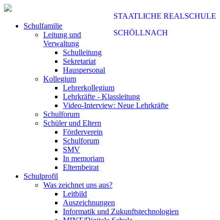
STAATLICHE REALSCHULE
Schulfamilie
SCHÖLLNACH
Leitung und
Verwaltung
Schulleitung
Sekretariat
Hauspersonal
Kollegium
Lehrerkollegium
Lehrkräfte - Klassleitung
Video-Interview: Neue Lehrkräfte
Schulforum
Schüler und Eltern
Förderverein
Schulforum
SMV
In memoriam
Elternbeirat
Schulprofil
Was zeichnet uns aus?
Leitbild
Auszeichnungen
Informatik und Zukunftstechnologien