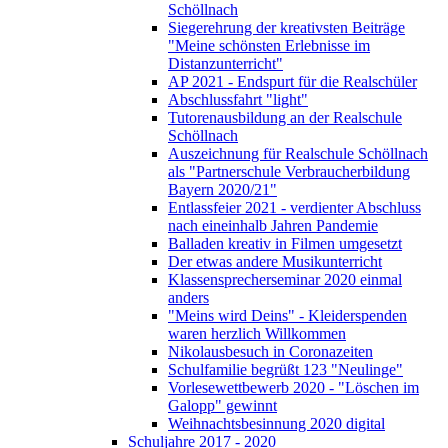
Schöllnach
Siegerehrung der kreativsten Beiträge
"Meine schönsten Erlebnisse im
Distanzunterricht"
AP 2021 - Endspurt für die Realschüler
Abschlussfahrt "light"
Tutorenausbildung an der Realschule
Schöllnach
Auszeichnung für Realschule Schöllnach
als "Partnerschule Verbraucherbildung
Bayern 2020/21"
Entlassfeier 2021 - verdienter Abschluss
nach eineinhalb Jahren Pandemie
Balladen kreativ in Filmen umgesetzt
Der etwas andere Musikunterricht
Klassensprecherseminar 2020 einmal
anders
"Meins wird Deins" - Kleiderspenden
waren herzlich Willkommen
Nikolausbesuch in Coronazeiten
Schulfamilie begrüßt 123 "Neulinge"
Vorlesewettbewerb 2020 - "Löschen im
Galopp" gewinnt
Weihnachtsbesinnung 2020 digital
Schuljahre 2017 - 2020