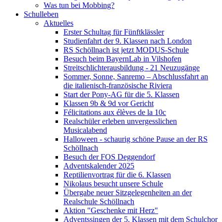
Was tun bei Mobbing?
Schulleben
Aktuelles
Erster Schultag für Fünftklässler
Studienfahrt der 9. Klassen nach London
RS Schöllnach ist jetzt MODUS-Schule
Besuch beim BayernLab in Vilshofen
Streitschlichterausbildung - 21 Neuzugänge
Sommer, Sonne, Sanremo – Abschlussfahrt an
die italienisch-französische Riviera
Start der Pony-AG für die 5. Klassen
Klassen 9b & 9d vor Gericht
Félicitations aux élèves de la 10c
Realschüler erleben unvergesslichen
Musicalabend
Halloween - schaurig schöne Pause an der RS
Schöllnach
Besuch der FOS Deggendorf
Adventskalender 2025
Reptilienvortrag für die 6. Klassen
Nikolaus besucht unsere Schule
Übergabe neuer Sitzgelegenheiten an der
Realschule Schöllnach
Aktion "Geschenke mit Herz"
Adventssingen der 5. Klassen mit dem Schulchor