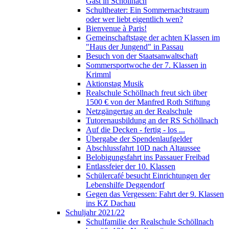
Gast in Schöllnach
Schultheater: Ein Sommernachtstraum
oder wer liebt eigentlich wen?
Bienvenue à Paris!
Gemeinschaftstage der achten Klassen im
"Haus der Jungend" in Passau
Besuch von der Staatsanwaltschaft
Sommersportwoche der 7. Klassen in
Krimml
Aktionstag Musik
Realschule Schöllnach freut sich über
1500 € von der Manfred Roth Stiftung
Netzgängertag an der Realschule
Tutorenausbildung an der RS Schöllnach
Auf die Decken - fertig - los ...
Übergabe der Spendenlaufgelder
Abschlussfahrt 10D nach Altaussee
Belobigungsfahrt ins Passauer Freibad
Entlassfeier der 10. Klassen
Schülercafé besucht Einrichtungen der
Lebenshilfe Deggendorf
Gegen das Vergessen: Fahrt der 9. Klassen
ins KZ Dachau
Schuljahr 2021/22
Schulfamilie der Realschule Schöllnach