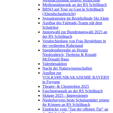
Weihnachtsbasar unserer Realschule
Medienpädagogik an der RS Schöllnach
BRSO auf Tour zu Gast in Schöllnach
(Abendschaubericht)
Sensationssieg im Bezirksfinale Ski Alpin
Ausflug des Fairtrade-Teams mit dem
Schulchor
Juniorwahl zur Bundestagswahl 2025 an
der RS Schöllnach
Verabschiedung von Frau Berglehner in
der verdienten Ruhestand
Spendenübergabe an Hospiz
Niederalteich, Tierheim & Ronald
McDonald Haus
Valentinsaktion
Nacht der Naturwissenschaften
Ausflug zur
VOLKSMUSIKAKADEMIE BAYERN
in Freyung
Theater- & Chorproben 2025
Faschingsgaudi an der RS Schöllnach
Skitage 2025 - Impressionen
Niederbayerns beste Schulsanitäter zeigen
ihr Können an RS Schöllnach
Eindrücke vom "Tag der offenen Tür" an