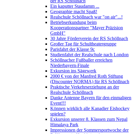
der RS Schöllnach
Ein kaputter Staudamm ...
Geographie macht Spaß!
Realschule Schöllnach war "on air"...!
Betriebserkundung beim
Kooperationspartner "Mayer Präzision
GmbH"
30 Jahre Förderverein der RS Schöllnach
Großer Tag für Schultheatergruppe
Parisfahrt der Klasse 9c
Studienfahrt der Realschule nach London
Schöllnacher Fußballer erreichen
Niederbayern-Finale
Exkursion ins Sägewerk
2000 € von der Manfred Roth Stiftung
(Discounter NORMA) für RS Schöllnach
Praktische Verkehrserziehung an der
Realschule Schöllnach
Danke Antenne Bayern für den einmaligen
Event!!!
Können wirklich alle Kanadier Eishockey
spielen?
Exkursion unserer 8. Klassen zum Nepal
Himalaya Park
Impressionen der Sommersportwoche der