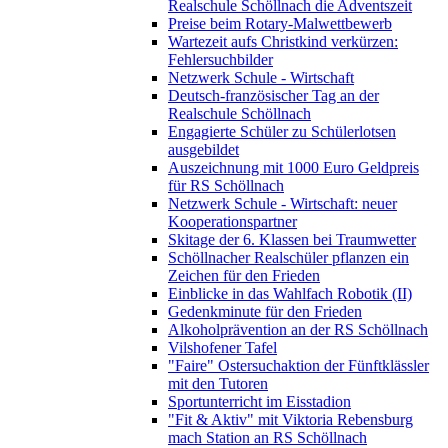
Realschule Schöllnach die Adventszeit
Preise beim Rotary-Malwettbewerb
Wartezeit aufs Christkind verkürzen:
Fehlersuchbilder
Netzwerk Schule - Wirtschaft
Deutsch-französischer Tag an der
Realschule Schöllnach
Engagierte Schüler zu Schülerlotsen
ausgebildet
Auszeichnung mit 1000 Euro Geldpreis
für RS Schöllnach
Netzwerk Schule - Wirtschaft: neuer
Kooperationspartner
Skitage der 6. Klassen bei Traumwetter
Schöllnacher Realschüler pflanzen ein
Zeichen für den Frieden
Einblicke in das Wahlfach Robotik (II)
Gedenkminute für den Frieden
Alkoholprävention an der RS Schöllnach
Vilshofener Tafel
"Faire" Ostersuchaktion der Fünftklässler
mit den Tutoren
Sportunterricht im Eisstadion
"Fit & Aktiv" mit Viktoria Rebensburg
mach Station an RS Schöllnach