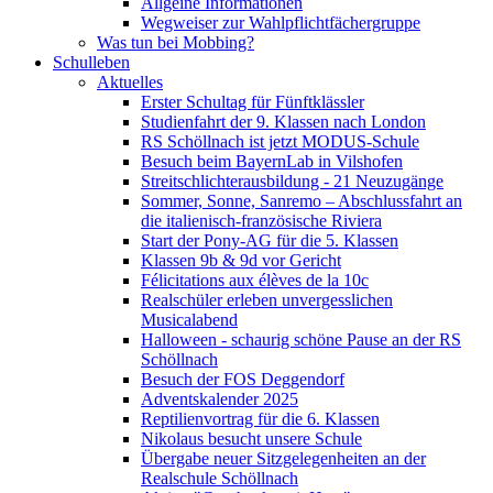
Allgeine Informationen
Wegweiser zur Wahlpflichtfächergruppe
Was tun bei Mobbing?
Schulleben
Aktuelles
Erster Schultag für Fünftklässler
Studienfahrt der 9. Klassen nach London
RS Schöllnach ist jetzt MODUS-Schule
Besuch beim BayernLab in Vilshofen
Streitschlichterausbildung - 21 Neuzugänge
Sommer, Sonne, Sanremo – Abschlussfahrt an
die italienisch-französische Riviera
Start der Pony-AG für die 5. Klassen
Klassen 9b & 9d vor Gericht
Félicitations aux élèves de la 10c
Realschüler erleben unvergesslichen
Musicalabend
Halloween - schaurig schöne Pause an der RS
Schöllnach
Besuch der FOS Deggendorf
Adventskalender 2025
Reptilienvortrag für die 6. Klassen
Nikolaus besucht unsere Schule
Übergabe neuer Sitzgelegenheiten an der
Realschule Schöllnach