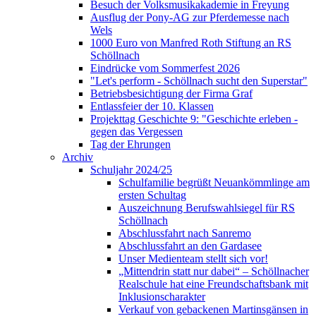
Besuch der Volksmusikakademie in Freyung
Ausflug der Pony-AG zur Pferdemesse nach
Wels
1000 Euro von Manfred Roth Stiftung an RS
Schöllnach
Eindrücke vom Sommerfest 2026
"Let's perform - Schöllnach sucht den Superstar"
Betriebsbesichtigung der Firma Graf
Entlassfeier der 10. Klassen
Projekttag Geschichte 9: "Geschichte erleben -
gegen das Vergessen
Tag der Ehrungen
Archiv
Schuljahr 2024/25
Schulfamilie begrüßt Neuankömmlinge am
ersten Schultag
Auszeichnung Berufswahlsiegel für RS
Schöllnach
Abschlussfahrt nach Sanremo
Abschlussfahrt an den Gardasee
Unser Medienteam stellt sich vor!
„Mittendrin statt nur dabei“ – Schöllnacher
Realschule hat eine Freundschaftsbank mit
Inklusionscharakter
Verkauf von gebackenen Martinsgänsen in