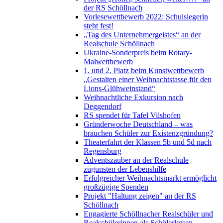
der RS Schöllnach
Vorlesewettbewerb 2022: Schulsiegerin
steht fest!
„Tag des Unternehmergeistes“ an der
Realschule Schöllnach
Ukraine-Sonderpreis beim Rotary-
Malwettbewerb
1. und 2. Platz beim Kunstwettbewerb
„Gestalten einer Weihnachtstasse für den
Lions-Glühweinstand“
Weihnachtliche Exkursion nach
Deggendorf
RS spendet für Tafel Vilshofen
Gründerwoche Deutschland – was
brauchen Schüler zur Existenzgründung?
Theaterfahrt der Klassen 5b und 5d nach
Regensburg
Adventszauber an der Realschule
zugunsten der Lebenshilfe
Erfolgreicher Weihnachtsmarkt ermöglicht
großzügige Spenden
Projekt "Haltung zeigen" an der RS
Schöllnach
Engagierte Schöllnacher Realschüler und
Realschülerinnen als Schülerlotsen