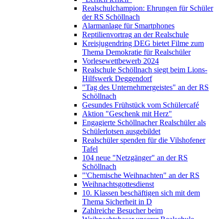
Realschulchampion: Ehrungen für Schüler
der RS Schöllnach
Alarmanlage für Smartphones
Reptilienvortrag an der Realschule
Kreisjugendring DEG bietet Filme zum
Thema Demokratie für Realschüler
Vorlesewettbewerb 2024
Realschule Schöllnach siegt beim Lions-
Hilfswerk Deggendorf
"Tag des Unternehmergeistes" an der RS
Schöllnach
Gesundes Frühstück vom Schülercafé
Aktion "Geschenk mit Herz"
Engagierte Schöllnacher Realschüler als
Schülerlotsen ausgebildet
Realschüler spenden für die Vilshofener
Tafel
104 neue "Netzgänger" an der RS
Schöllnach
"'Chemische Weihnachten" an der RS
Weihnachtsgottesdienst
10. Klassen beschäftigen sich mit dem
Thema Sicherheit in D
Zahlreiche Besucher beim