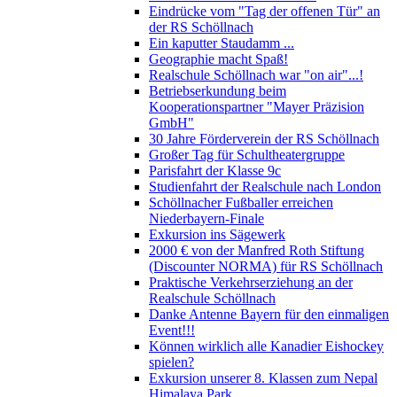
Eindrücke vom "Tag der offenen Tür" an
der RS Schöllnach
Ein kaputter Staudamm ...
Geographie macht Spaß!
Realschule Schöllnach war "on air"...!
Betriebserkundung beim
Kooperationspartner "Mayer Präzision
GmbH"
30 Jahre Förderverein der RS Schöllnach
Großer Tag für Schultheatergruppe
Parisfahrt der Klasse 9c
Studienfahrt der Realschule nach London
Schöllnacher Fußballer erreichen
Niederbayern-Finale
Exkursion ins Sägewerk
2000 € von der Manfred Roth Stiftung
(Discounter NORMA) für RS Schöllnach
Praktische Verkehrserziehung an der
Realschule Schöllnach
Danke Antenne Bayern für den einmaligen
Event!!!
Können wirklich alle Kanadier Eishockey
spielen?
Exkursion unserer 8. Klassen zum Nepal
Himalaya Park