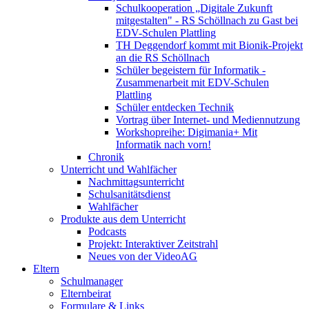
Schulkooperation „Digitale Zukunft
mitgestalten" - RS Schöllnach zu Gast bei
EDV-Schulen Plattling
TH Deggendorf kommt mit Bionik-Projekt
an die RS Schöllnach
Schüler begeistern für Informatik -
Zusammenarbeit mit EDV-Schulen
Plattling
Schüler entdecken Technik
Vortrag über Internet- und Mediennutzung
Workshopreihe: Digimania+ Mit
Informatik nach vorn!
Chronik
Unterricht und Wahlfächer
Nachmittagsunterricht
Schulsanitätsdienst
Wahlfächer
Produkte aus dem Unterricht
Podcasts
Projekt: Interaktiver Zeitstrahl
Neues von der VideoAG
Eltern
Schulmanager
Elternbeirat
Formulare & Links