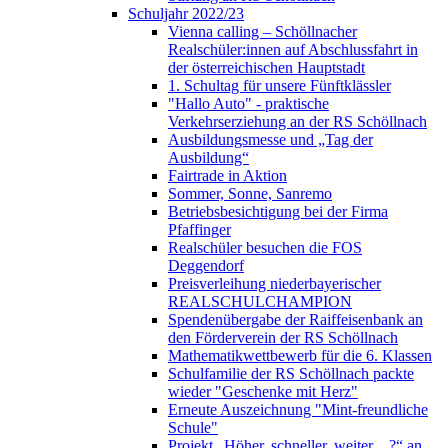
Schuljahr 2022/23
Vienna calling – Schöllnacher
Realschüler:innen auf Abschlussfahrt in
der österreichischen Hauptstadt
1. Schultag für unsere Fünftklässler
"Hallo Auto" - praktische
Verkehrserziehung an der RS Schöllnach
Ausbildungsmesse und „Tag der
Ausbildung“
Fairtrade in Aktion
Sommer, Sonne, Sanremo
Betriebsbesichtigung bei der Firma
Pfaffinger
Realschüler besuchen die FOS
Deggendorf
Preisverleihung niederbayerischer
REALSCHULCHAMPION
Spendenübergabe der Raiffeisenbank an
den Förderverein der RS Schöllnach
Mathematikwettbewerb für die 6. Klassen
Schulfamilie der RS Schöllnach packte
wieder "Geschenke mit Herz"
Erneute Auszeichnung "Mint-freundliche
Schule"
Projekt „Höher, schneller, weiter…?“ an