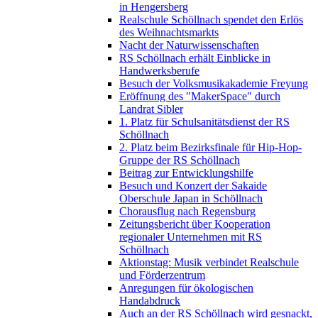
in Hengersberg
Realschule Schöllnach spendet den Erlös
des Weihnachtsmarkts
Nacht der Naturwissenschaften
RS Schöllnach erhält Einblicke in
Handwerksberufe
Besuch der Volksmusikakademie Freyung
Eröffnung des "MakerSpace" durch
Landrat Sibler
1. Platz für Schulsanitätsdienst der RS
Schöllnach
2. Platz beim Bezirksfinale für Hip-Hop-
Gruppe der RS Schöllnach
Beitrag zur Entwicklungshilfe
Besuch und Konzert der Sakaide
Oberschule Japan in Schöllnach
Chorausflug nach Regensburg
Zeitungsbericht über Kooperation
regionaler Unternehmen mit RS
Schöllnach
Aktionstag: Musik verbindet Realschule
und Förderzentrum
Anregungen für ökologischen
Handabdruck
Auch an der RS Schöllnach wird gesnackt,