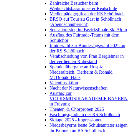
Zahlreiche Besucher beim
Weihnachtsbasar unserer Realschule
Medienpädagogik an der RS Schöllnach
BRSO auf Tour zu Gast in Schöllnach
(Abendschaubericht)
Sensationssieg im Bezirksfinale Ski Alpin
Ausflug des Fairtrade-Teams mit dem
Schulchor
Juniorwahl zur Bundestagswahl 2025 an
der RS Schöllnach
Verabschiedung von Frau Berglehner in
der verdienten Ruhestand
Spendenübergabe an Hospiz
Niederalteich, Tierheim & Ronald
McDonald Haus
Valentinsaktion
Nacht der Naturwissenschaften
Ausflug zur
VOLKSMUSIKAKADEMIE BAYERN
in Freyung
Theater- & Chorproben 2025
Faschingsgaudi an der RS Schöllnach
Skitage 2025 - Impressionen
Niederbayerns beste Schulsanitäter zeigen
ihr Können an RS Schöllnach