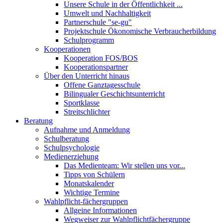
Unsere Schule in der Öffentlichkeit ...
Umwelt und Nachhaltigkeit
Partnerschule "se-gu"
Projektschule Ökonomische Verbraucherbildung
Schulprogramm
Kooperationen
Kooperation FOS/BOS
Kooperationspartner
Über den Unterricht hinaus
Offene Ganztagesschule
Bilingualer Geschichtsunterricht
Sportklasse
Streitschlichter
Beratung
Aufnahme und Anmeldung
Schulberatung
Schulpsychologie
Medienerziehung
Das Medienteam: Wir stellen uns vor...
Tipps von Schülern
Monatskalender
Wichtige Termine
Wahlpflicht-fächergruppen
Allgeine Informationen
Wegweiser zur Wahlpflichtfächergruppe