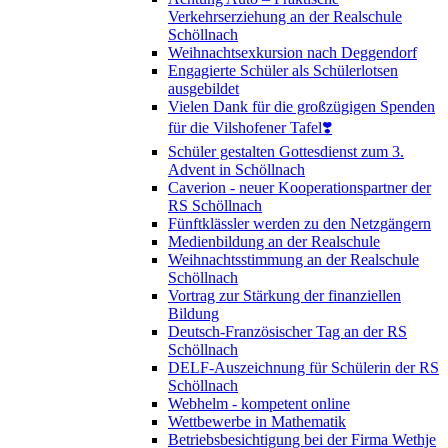
Verkehrserziehung an der Realschule
Schöllnach
Weihnachtsexkursion nach Deggendorf
Engagierte Schüler als Schülerlotsen
ausgebildet
Vielen Dank für die großzügigen Spenden
für die Vilshofener Tafel❣️
Schüler gestalten Gottesdienst zum 3.
Advent in Schöllnach
Caverion - neuer Kooperationspartner der
RS Schöllnach
Fünftklässler werden zu den Netzgängern
Medienbildung an der Realschule
Weihnachtsstimmung an der Realschule
Schöllnach
Vortrag zur Stärkung der finanziellen
Bildung
Deutsch-Französischer Tag an der RS
Schöllnach
DELF-Auszeichnung für Schülerin der RS
Schöllnach
Webhelm - kompetent online
Wettbewerbe in Mathematik
Betriebsbesichtigung bei der Firma Wethje