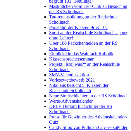
begrüßt 131 „Neulinge“
Maskottchen vom Leo-Club zu Besuch an
der RS Schöllnach
Tutorenausbildung an der Realschule
Schöllnach
Parisfahrt der Klassen 9c & 10c
Sport an der Realschule Schöllnach - ganz
ohne Lehrer!
Über 100 Päckchenhelden an der RS
Schöllnach
Einblicke in das Wahlfach Robotik
Klassensprecherseminar
Projekt „Is(s) was?“ an der Realschule
Schöllnach
SMV-Valentinsaktion
Vorlesewettbewerb 2021
Nikolaus besucht 5. Klassen der
Realschule Schöllnach
Neue Streitschlichter an der RS Schöllnach
Werte-Adventskalender
DELF-Diplom für Schüler der RS
Schöllnach
Preise für Gewinner des Adventskalender-
Quiz
Candy Shop von Pullman City versüßt der