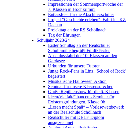
Impressionen der Sommersportwoche der
7. Klassen in Hochkrimml
Entlassfeier für die Abschlussschüler
Projekt "Geschichte erleben": Fahrt ins KZ
Dachau
Projekttag an der RS Schöllnach
Tag der Ehrungen
Schuljahr 2023/24
Erster Schultag an der Realschule:
Schulfamilie begrüßt Fünftklässler
Abschlussfahrt der 10. Klassen an den
Gardasee
Urkunden für unsere Tutoren
Junge Rock-Fans in Linz: 'School of Rock'
begeistert
Musikalische Halloween-Aktion
Seminar für unsere Klassensprecher
Große Reptilienshow für die 6. Klassen
Ideen/Vielfalt/Chancen - Seminar für
Existenzgründungen, Klasse 9b
„Lesen macht Spaß“ – Vorlesewettbewerb
an der Realschule Schöllnach
Realschüler mit DELF-Diplom
ausgezeichnet
Achtung Auto – Praktische