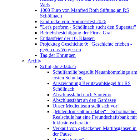
Wels
1000 Euro von Manfred Roth Stiftung an RS
Schöllnach
Eindrücke vom Sommerfest 2026
"Let's perform - Schöllnach sucht den Superstar"
Betriebsbesichtigung der Firma Graf
Entlassfeier der 10. Klassen
Projekttag Geschichte 9: "Geschichte erleben -
gegen das Vergessen
Tag der Ehrungen
Archiv
Schuljahr 2024/25
Schulfamilie begrüßt Neuankömmlinge am
ersten Schultag
Auszeichnung Berufswahlsiegel für RS
Schöllnach
Abschlussfahrt nach Sanremo
Abschlussfahrt an den Gardasee
Unser Medienteam stellt sich vor!
„Mittendrin statt nur dabei“ – Schöllnacher
Realschule hat eine Freundschaftsbank mit
Inklusionscharakter
Verkauf von gebackenen Martinsgänsen in
der Pause
"Lernen lernen"