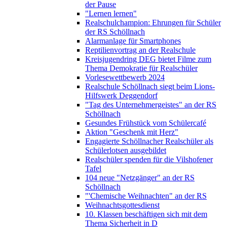
der Pause
"Lernen lernen"
Realschulchampion: Ehrungen für Schüler
der RS Schöllnach
Alarmanlage für Smartphones
Reptilienvortrag an der Realschule
Kreisjugendring DEG bietet Filme zum
Thema Demokratie für Realschüler
Vorlesewettbewerb 2024
Realschule Schöllnach siegt beim Lions-
Hilfswerk Deggendorf
"Tag des Unternehmergeistes" an der RS
Schöllnach
Gesundes Frühstück vom Schülercafé
Aktion "Geschenk mit Herz"
Engagierte Schöllnacher Realschüler als
Schülerlotsen ausgebildet
Realschüler spenden für die Vilshofener
Tafel
104 neue "Netzgänger" an der RS
Schöllnach
"'Chemische Weihnachten" an der RS
Weihnachtsgottesdienst
10. Klassen beschäftigen sich mit dem
Thema Sicherheit in D