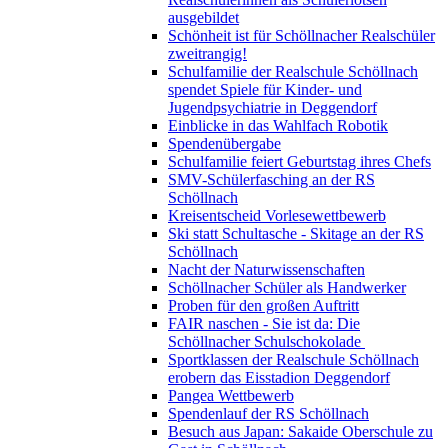
ausgebildet
Schönheit ist für Schöllnacher Realschüler
zweitrangig!
Schulfamilie der Realschule Schöllnach
spendet Spiele für Kinder- und
Jugendpsychiatrie in Deggendorf
Einblicke in das Wahlfach Robotik
Spendenübergabe
Schulfamilie feiert Geburtstag ihres Chefs
SMV-Schülerfasching an der RS
Schöllnach
Kreisentscheid Vorlesewettbewerb
Ski statt Schultasche - Skitage an der RS
Schöllnach
Nacht der Naturwissenschaften
Schöllnacher Schüler als Handwerker
Proben für den großen Auftritt
FAIR naschen - Sie ist da: Die
Schöllnacher Schulschokolade
Sportklassen der Realschule Schöllnach
erobern das Eisstadion Deggendorf
Pangea Wettbewerb
Spendenlauf der RS Schöllnach
Besuch aus Japan: Sakaide Oberschule zu