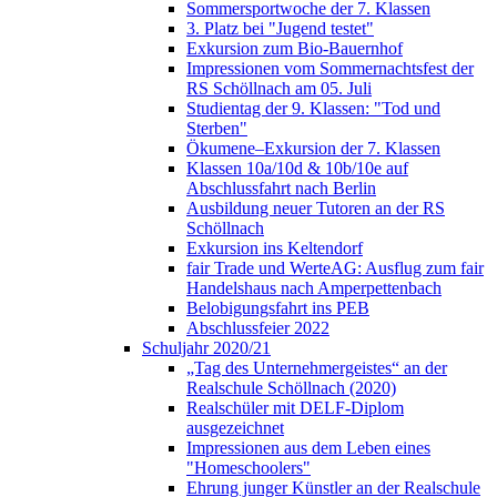
Sommersportwoche der 7. Klassen
3. Platz bei "Jugend testet"
Exkursion zum Bio-Bauernhof
Impressionen vom Sommernachtsfest der
RS Schöllnach am 05. Juli
Studientag der 9. Klassen: "Tod und
Sterben"
Ökumene–Exkursion der 7. Klassen
Klassen 10a/10d & 10b/10e auf
Abschlussfahrt nach Berlin
Ausbildung neuer Tutoren an der RS
Schöllnach
Exkursion ins Keltendorf
fair Trade und WerteAG: Ausflug zum fair
Handelshaus nach Amperpettenbach
Belobigungsfahrt ins PEB
Abschlussfeier 2022
Schuljahr 2020/21
„Tag des Unternehmergeistes“ an der
Realschule Schöllnach (2020)
Realschüler mit DELF-Diplom
ausgezeichnet
Impressionen aus dem Leben eines
"Homeschoolers"
Ehrung junger Künstler an der Realschule