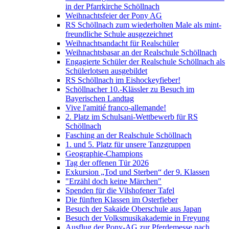
in der Pfarrkirche Schöllnach
Weihnachtsfeier der Pony AG
RS Schöllnach zum wiederholten Male als mint-
freundliche Schule ausgezeichnet
Weihnachtsandacht für Realschüler
Weihnachtsbasar an der Realschule Schöllnach
Engagierte Schüler der Realschule Schöllnach als
Schülerlotsen ausgebildet
RS Schöllnach im Eishockeyfieber!
Schöllnacher 10.-Klässler zu Besuch im
Bayerischen Landtag
Vive l'amitié franco-allemande!
2. Platz im Schulsani-Wettbewerb für RS
Schöllnach
Fasching an der Realschule Schöllnach
1. und 5. Platz für unsere Tanzgruppen
Geographie-Champions
Tag der offenen Tür 2026
Exkursion „Tod und Sterben“ der 9. Klassen
"Erzähl doch keine Märchen"
Spenden für die Vilshofener Tafel
Die fünften Klassen im Osterfieber
Besuch der Sakaide Oberschule aus Japan
Besuch der Volksmusikakademie in Freyung
Ausflug der Pony-AG zur Pferdemesse nach