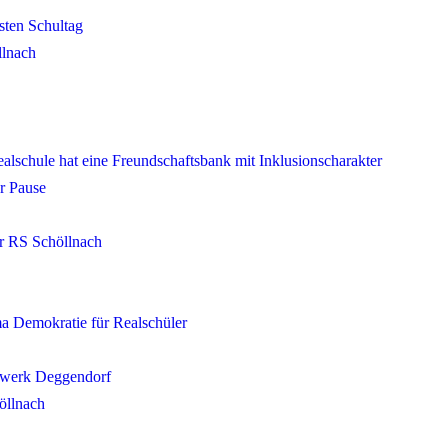
sten Schultag
llnach
ealschule hat eine Freundschaftsbank mit Inklusionscharakter
r Pause
r RS Schöllnach
a Demokratie für Realschüler
fswerk Deggendorf
öllnach