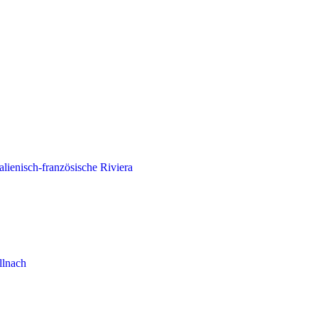
lienisch-französische Riviera
llnach