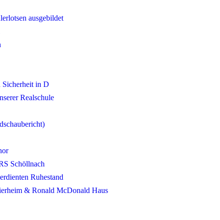
lerlotsen ausgebildet
h
 Sicherheit in D
nserer Realschule
dschaubericht)
hor
 RS Schöllnach
verdienten Ruhestand
 Tierheim & Ronald McDonald Haus