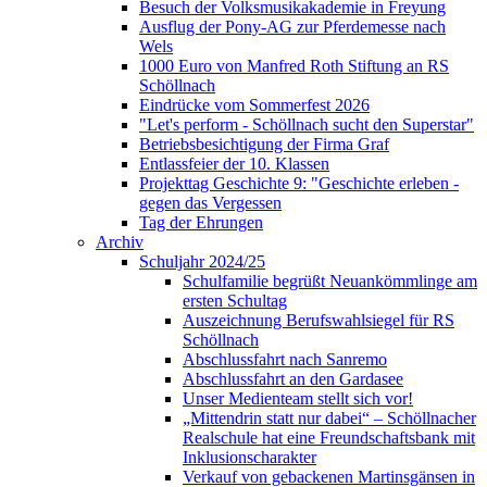
Besuch der Volksmusikakademie in Freyung
Ausflug der Pony-AG zur Pferdemesse nach
Wels
1000 Euro von Manfred Roth Stiftung an RS
Schöllnach
Eindrücke vom Sommerfest 2026
"Let's perform - Schöllnach sucht den Superstar"
Betriebsbesichtigung der Firma Graf
Entlassfeier der 10. Klassen
Projekttag Geschichte 9: "Geschichte erleben -
gegen das Vergessen
Tag der Ehrungen
Archiv
Schuljahr 2024/25
Schulfamilie begrüßt Neuankömmlinge am
ersten Schultag
Auszeichnung Berufswahlsiegel für RS
Schöllnach
Abschlussfahrt nach Sanremo
Abschlussfahrt an den Gardasee
Unser Medienteam stellt sich vor!
„Mittendrin statt nur dabei“ – Schöllnacher
Realschule hat eine Freundschaftsbank mit
Inklusionscharakter
Verkauf von gebackenen Martinsgänsen in