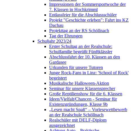
Impressionen der Sommersportwoche der
7. Klassen in Hochkrimml
Entlassfeier für die Abschlussschüler
Projekt "Geschichte erleben": Fahrt ins KZ
Dachau
Projekttag an der RS Schöllnach
Tag der Ehrungen
Schuljahr 2023/24
Erster Schultag an der Realschule:
Schulfamilie begrüßt Fünftklässler
Abschlussfahrt der 10. Klassen an den
Gardasee
Urkunden für unsere Tutoren
Junge Rock-Fans in Linz: 'School of Rock'
begeistert
Musikalische Halloween-Aktion
Seminar für unsere Klassensprecher
Große Reptilienshow für die 6. Klassen
Ideen/Vielfalt/Chancen - Seminar für
Existenzgründungen, Klasse 9b
„Lesen macht Spaß“ – Vorlesewettbewerb
an der Realschule Schöllnach
Realschüler mit DELF-Diplom
ausgezeichnet
Achtung Auto – Praktische