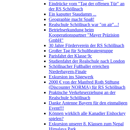
Eindrücke vom "Tag der offenen Tür" an
der RS Schöllnach
Ein kaputter Staudamm ...
Geographie macht Spaß!
Realschule Schöllnach war "on air"...!
Betriebserkundung beim
Kooperationspartner "Mayer Präzision
GmbH"
30 Jahre Förderverein der RS Schöllnach
Großer Tag für Schultheatergruppe
Parisfahrt der Klasse 9c
Studienfahrt der Realschule nach London
Schöllnacher Fußballer erreichen
Niederbayern-Finale
Exkursion ins Sägewerk
2000 € von der Manfred Roth Stiftung
(Discounter NORMA) für RS Schöllnach
Praktische Verkehrserziehung an der
Realschule Schöllnach
Danke Antenne Bayern für den einmaligen
Event!!!
Können wirklich alle Kanadier Eishockey
spielen?
Exkursion unserer 8. Klassen zum Nepal
Himalaya Park