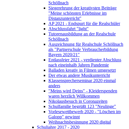
Schöllnach
Siegerehrung der kreativsten Beiträge
"Meine schönsten Erlebnisse im
Distanzunterricht"
AP 2021 - Endspurt für die Realschüler
Abschlussfahrt "light"
Tutorenausbildung an der Realschule
Schöllnach
Auszeichnung für Realschule Schöllnach
als "Partnerschule Verbraucherbildung
Bayern 2020/21"
Entlassfeier 2021 - verdienter Abschluss
nach eineinhalb Jahren Pandemie
Balladen kreativ in Filmen umgesetzt
Der etwas andere Musikunterricht
Klassensprecherseminar 2020 einmal
anders
"Meins wird Deins" - Kleiderspenden
waren herzlich Willkommen
Nikolausbesuch in Coronazeiten
Schulfamilie begrüßt 123 "Neulinge"
Vorlesewettbewerb 2020 - "Löschen im
Galopp" gewinnt
Weihnachtsbesinnung 2020 digital
Schuljahre 2017 - 2020