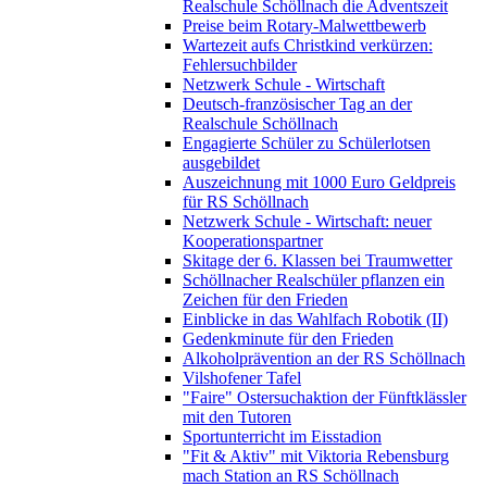
Realschule Schöllnach die Adventszeit
Preise beim Rotary-Malwettbewerb
Wartezeit aufs Christkind verkürzen:
Fehlersuchbilder
Netzwerk Schule - Wirtschaft
Deutsch-französischer Tag an der
Realschule Schöllnach
Engagierte Schüler zu Schülerlotsen
ausgebildet
Auszeichnung mit 1000 Euro Geldpreis
für RS Schöllnach
Netzwerk Schule - Wirtschaft: neuer
Kooperationspartner
Skitage der 6. Klassen bei Traumwetter
Schöllnacher Realschüler pflanzen ein
Zeichen für den Frieden
Einblicke in das Wahlfach Robotik (II)
Gedenkminute für den Frieden
Alkoholprävention an der RS Schöllnach
Vilshofener Tafel
"Faire" Ostersuchaktion der Fünftklässler
mit den Tutoren
Sportunterricht im Eisstadion
"Fit & Aktiv" mit Viktoria Rebensburg
mach Station an RS Schöllnach