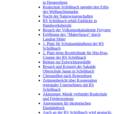
in Hengersberg
Realschule Schöllnach spendet den Erlös
des Weihnachtsmarkts
Nacht der Naturwissenschaften
RS Schöllnach erhält Einblicke in
Handwerksberufe
Besuch der Volksmusikakademie Freyung
Eröffnung des "MakerSpace" durch
Landrat Sibler
1. Platz für Schulsanitätsdienst der RS
Schöllnach
2. Platz beim Bezirksfinale für Hip-Hop-
Gruppe der RS Schöllnach
Beitrag zur Entwicklungshilfe
Besuch und Konzert der Sakaide
Oberschule Japan in Schöllnach
Chorausflug nach Regensburg
Zeitungsbericht über Kooperation
regionaler Unternehmen mit RS
Schöllnach
Aktionstag: Musik verbindet Realschule
und Förderzentrum
Anregungen für ökologischen
Handabdruck
Auch an der RS Schöllnach wird gesnackt,