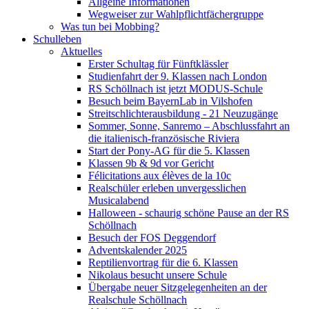
Allgeine Informationen
Wegweiser zur Wahlpflichtfächergruppe
Was tun bei Mobbing?
Schulleben
Aktuelles
Erster Schultag für Fünftklässler
Studienfahrt der 9. Klassen nach London
RS Schöllnach ist jetzt MODUS-Schule
Besuch beim BayernLab in Vilshofen
Streitschlichterausbildung - 21 Neuzugänge
Sommer, Sonne, Sanremo – Abschlussfahrt an
die italienisch-französische Riviera
Start der Pony-AG für die 5. Klassen
Klassen 9b & 9d vor Gericht
Félicitations aux élèves de la 10c
Realschüler erleben unvergesslichen
Musicalabend
Halloween - schaurig schöne Pause an der RS
Schöllnach
Besuch der FOS Deggendorf
Adventskalender 2025
Reptilienvortrag für die 6. Klassen
Nikolaus besucht unsere Schule
Übergabe neuer Sitzgelegenheiten an der
Realschule Schöllnach