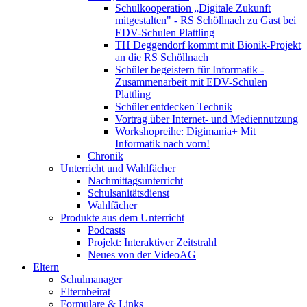
Schulkooperation „Digitale Zukunft
mitgestalten" - RS Schöllnach zu Gast bei
EDV-Schulen Plattling
TH Deggendorf kommt mit Bionik-Projekt
an die RS Schöllnach
Schüler begeistern für Informatik -
Zusammenarbeit mit EDV-Schulen
Plattling
Schüler entdecken Technik
Vortrag über Internet- und Mediennutzung
Workshopreihe: Digimania+ Mit
Informatik nach vorn!
Chronik
Unterricht und Wahlfächer
Nachmittagsunterricht
Schulsanitätsdienst
Wahlfächer
Produkte aus dem Unterricht
Podcasts
Projekt: Interaktiver Zeitstrahl
Neues von der VideoAG
Eltern
Schulmanager
Elternbeirat
Formulare & Links