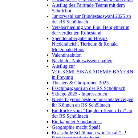
Ausflug des Fairtrade-Teams mit dem
Schulchor
Juniorwahl zur Bundestagswahl 2025 an
der RS Schöllnach
Verabschiedung von Frau Berglehner in
der verdienten Ruhestand
Spendenübergabe an Hospiz
Niederalteich, Tierheim & Ronald
McDonald Haus
Valentinsaktion
Nacht der Naturwissenschaften
Ausflug zur
VOLKSMUSIKAKADEMIE BAYERN
in Freyung
Theater- & Chorproben 2025
Faschingsgaudi an der RS Schöllnach
Skitage 2025 - Impressionen
Niederbayerns beste Schulsanitäter zeigen
ihr Können an RS Schöllnach
Eindrücke vom "Tag der offenen Tür" an
der RS Schöllnach
Ein kaputter Staudamm ...
Geographie macht Spaß!
Realschule Schöllnach war "on air"...!