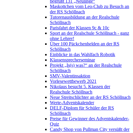
begrüßt 131 „Neulinge“
Maskottchen vom Leo-Club zu Besuch an
der RS Schöllnach
Tutorenausbildung an der Realschule
Schöllnach
Parisfahrt der Klassen 9c & 10c
Sport an der Realschule Schöllnach - ganz
ohne Lehrer!
Über 100 Päckchenhelden an der RS
Schöllnach
Einblicke in das Wahlfach Robotik
Klassensprecherseminar
Projekt „Is(s) was?“ an der Realschule
Schöllnach
SMV-Valentinsaktion
Vorlesewettbewerb 2021
Nikolaus besucht 5. Klassen der
Realschule Schöllnach
Neue Streitschlichter an der RS Schöllnach
Werte-Adventskalender
DELF-Diplom für Schüler der RS
Schöllnach
Preise für Gewinner des Adventskalender-
Quiz
Candy Shop von Pullman City versüßt der