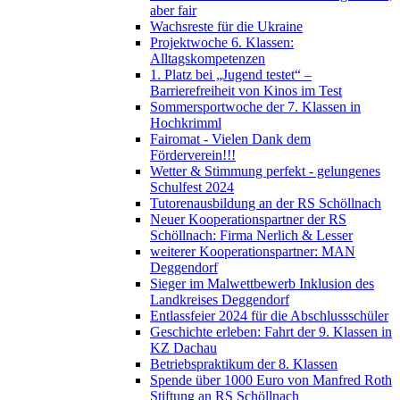
aber fair
Wachsreste für die Ukraine
Projektwoche 6. Klassen:
Alltagskompetenzen
1. Platz bei „Jugend testet“ –
Barrierefreiheit von Kinos im Test
Sommersportwoche der 7. Klassen in
Hochkrimml
Fairomat - Vielen Dank dem
Förderverein!!!
Wetter & Stimmung perfekt - gelungenes
Schulfest 2024
Tutorenausbildung an der RS Schöllnach
Neuer Kooperationspartner der RS
Schöllnach: Firma Nerlich & Lesser
weiterer Kooperationspartner: MAN
Deggendorf
Sieger im Malwettbewerb Inklusion des
Landkreises Deggendorf
Entlassfeier 2024 für die Abschlussschüler
Geschichte erleben: Fahrt der 9. Klassen in
KZ Dachau
Betriebspraktikum der 8. Klassen
Spende über 1000 Euro von Manfred Roth
Stiftung an RS Schöllnach