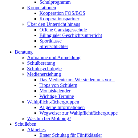
Schulprogramm
Kooperationen
Kooperation FOS/BOS
Kooperationspartner
Über den Unterricht hinaus
Offene Ganztagesschule
Bilingualer Geschichtsunterricht
Sportklasse
Streitschlichter
Beratung
Aufnahme und Anmeldung
Schulberatung
Schulpsychologie
Medienerziehung
Das Medienteam: Wir stellen uns vor...
Tipps von Schülern
Monatskalender
Wichtige Termine
Wahlpflicht-fächergruppen
Allgeine Informationen
Wegweiser zur Wahlpflichtfächergruppe
Was tun bei Mobbing?
Schulleben
Aktuelles
Erster Schultag für Fünftklässler