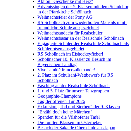
Aktion "Geschenke mit Herz"
Adventssingen der 5. Klassen mit dem Schulchor
in der Pfarrkirche Schöllnach
Weihnachtsfeier der Pony AG
RS Schöllnach zum wiederholten Male als mint-
freundliche Schule ausgezeichnet
Weihnachtsandacht für Realschüler
Weihnachtsbasar an der Realschule Schöllnach
Engagierte Schüler der Realschule Schöllnach als
Schülerlotsen ausgebildet
RS Schöllnach im Eishockeyfieber!
Schöllnacher 10.-Klässler zu Besuch im
Bayerischen Landtag
Vive l'amitié franco-allemande!
2. Platz im Schulsani-Wettbewerb für RS
Schöllnach
Fasching an der Realschule Schöllnach
1. und 5. Platz für unsere Tanzgruppen
Geographie-Champions
Tag der offenen Tür 2026
Exkursion „Tod und Sterben“ der 9. Klassen
"Erzähl doch keine Märchen"
Spenden für die Vilshofener Tafel
Die fünften Klassen im Osterfieber
Besuch der Sakaide Oberschule aus Japan