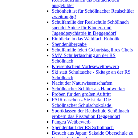
ausgebildet
Schönheit ist für Schöllnacher Realschüler
zweitrangig!
Schulfamilie der Realschule Schöllnach
spendet Spiele für Kinder- und
Jugendpsychiatrie in Deggendorf
Einblicke in das Wahlfach Robotik
Spendenübergabe
Schulfamilie feiert Geburtstag ihres Chefs
SMV-Schülerfasching an der RS
Schöllnach
Kreisentscheid Vorlesewettbewerb
Ski statt Schultasche - Skitage an der RS
Schöllnach
Nacht der Naturwissenschaften
Schöllnacher Schüler als Handwerker
Proben für den großen Auftritt
FAIR naschen - Sie ist da: Die
Schöllnacher Schulschokolade
Sportklassen der Realschule Schöllnach
erobern das Eisstadion Deggendorf
Pangea Wettbewerb
Spendenlauf der RS Schöllnach
Besuch aus Japan: Sakaide Oberschule zu