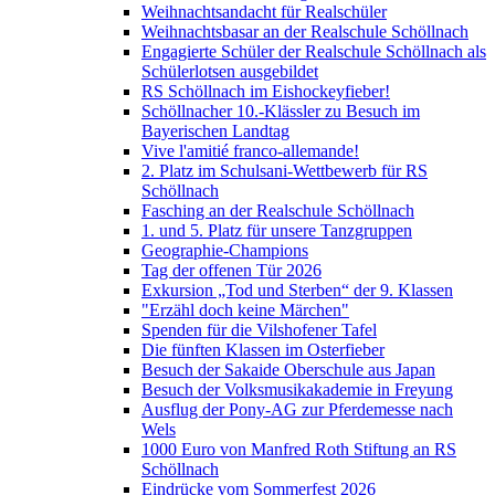
Weihnachtsandacht für Realschüler
Weihnachtsbasar an der Realschule Schöllnach
Engagierte Schüler der Realschule Schöllnach als
Schülerlotsen ausgebildet
RS Schöllnach im Eishockeyfieber!
Schöllnacher 10.-Klässler zu Besuch im
Bayerischen Landtag
Vive l'amitié franco-allemande!
2. Platz im Schulsani-Wettbewerb für RS
Schöllnach
Fasching an der Realschule Schöllnach
1. und 5. Platz für unsere Tanzgruppen
Geographie-Champions
Tag der offenen Tür 2026
Exkursion „Tod und Sterben“ der 9. Klassen
"Erzähl doch keine Märchen"
Spenden für die Vilshofener Tafel
Die fünften Klassen im Osterfieber
Besuch der Sakaide Oberschule aus Japan
Besuch der Volksmusikakademie in Freyung
Ausflug der Pony-AG zur Pferdemesse nach
Wels
1000 Euro von Manfred Roth Stiftung an RS
Schöllnach
Eindrücke vom Sommerfest 2026