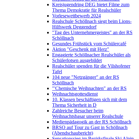
Kreisjugendring DEG bietet Filme zum
Thema Demokratie für Realschüler
Vorlesewettbewerb 2024
Realschule Schöllnach siegt beim Lions-
Hilfswerk Deggendorf
"Tag des Unternehmergeistes" an der RS
Schöllnach
Gesundes Frühstück vom Schülercafé
Aktion "Geschenk mit Herz"
Engagierte Schöllnacher Realschüler als
Schülerlotsen ausgebildet
Realschüler spenden für die Vilshofener
Tafel
104 neue "Netzgänger" an der RS
Schöllnach
"'Chemische Weihnachten" an der RS
Weihnachtsgottesdienst
10. Klassen beschäftigen sich mit dem
Thema Sicherheit in D
Zahlreiche Besucher beim
Weihnachtsbasar unserer Realschule
Medienpädagogik an der RS Schöllnach
BRSO auf Tour zu Gast in Schöllnach
(Abendschaubericht)
Sensationssieg im Bezirksfinale Ski Alpin