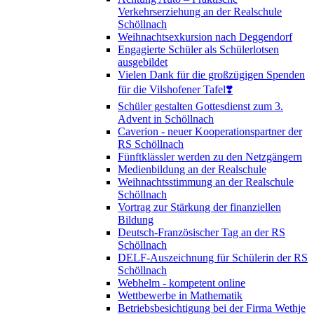
Verkehrserziehung an der Realschule
Schöllnach
Weihnachtsexkursion nach Deggendorf
Engagierte Schüler als Schülerlotsen
ausgebildet
Vielen Dank für die großzügigen Spenden
für die Vilshofener Tafel❣️
Schüler gestalten Gottesdienst zum 3.
Advent in Schöllnach
Caverion - neuer Kooperationspartner der
RS Schöllnach
Fünftklässler werden zu den Netzgängern
Medienbildung an der Realschule
Weihnachtsstimmung an der Realschule
Schöllnach
Vortrag zur Stärkung der finanziellen
Bildung
Deutsch-Französischer Tag an der RS
Schöllnach
DELF-Auszeichnung für Schülerin der RS
Schöllnach
Webhelm - kompetent online
Wettbewerbe in Mathematik
Betriebsbesichtigung bei der Firma Wethje