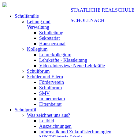
STAATLICHE REALSCHULE
Schulfamilie
SCHÖLLNACH
Leitung und
Verwaltung
Schulleitung
Sekretariat
Hauspersonal
Kollegium
Lehrerkollegium
Lehrkräfte - Klassleitung
Video-Interview: Neue Lehrkräfte
Schulforum
Schüler und Eltern
Förderverein
Schulforum
SMV
In memoriam
Elternbeirat
Schulprofil
Was zeichnet uns aus?
Leitbild
Auszeichnungen
Informatik und Zukunftstechnologien