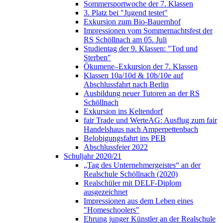
Sommersportwoche der 7. Klassen
3. Platz bei "Jugend testet"
Exkursion zum Bio-Bauernhof
Impressionen vom Sommernachtsfest der
RS Schöllnach am 05. Juli
Studientag der 9. Klassen: "Tod und
Sterben"
Ökumene–Exkursion der 7. Klassen
Klassen 10a/10d & 10b/10e auf
Abschlussfahrt nach Berlin
Ausbildung neuer Tutoren an der RS
Schöllnach
Exkursion ins Keltendorf
fair Trade und WerteAG: Ausflug zum fair
Handelshaus nach Amperpettenbach
Belobigungsfahrt ins PEB
Abschlussfeier 2022
Schuljahr 2020/21
„Tag des Unternehmergeistes“ an der
Realschule Schöllnach (2020)
Realschüler mit DELF-Diplom
ausgezeichnet
Impressionen aus dem Leben eines
"Homeschoolers"
Ehrung junger Künstler an der Realschule