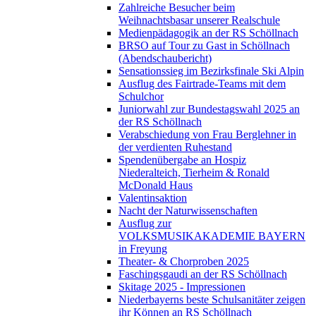
Zahlreiche Besucher beim
Weihnachtsbasar unserer Realschule
Medienpädagogik an der RS Schöllnach
BRSO auf Tour zu Gast in Schöllnach
(Abendschaubericht)
Sensationssieg im Bezirksfinale Ski Alpin
Ausflug des Fairtrade-Teams mit dem
Schulchor
Juniorwahl zur Bundestagswahl 2025 an
der RS Schöllnach
Verabschiedung von Frau Berglehner in
der verdienten Ruhestand
Spendenübergabe an Hospiz
Niederalteich, Tierheim & Ronald
McDonald Haus
Valentinsaktion
Nacht der Naturwissenschaften
Ausflug zur
VOLKSMUSIKAKADEMIE BAYERN
in Freyung
Theater- & Chorproben 2025
Faschingsgaudi an der RS Schöllnach
Skitage 2025 - Impressionen
Niederbayerns beste Schulsanitäter zeigen
ihr Können an RS Schöllnach