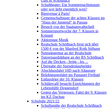
Gast in Schöllnach
Schultheater: Ein Sommernachtstraum
oder wer liebt eigentlich wen?
Bienvenue à Paris!
Gemeinschaftstage der achten Klassen im
"Haus der Jungend" in Passau
Besuch von der Staatsanwaltschaft
Sommersportwoche der 7. Klassen in
Krimml
Aktionstag Musik
Realschule Schöllnach freut sich über
1500 € von der Manfred Roth Stiftung
Netzgängertag an der Realschule
Tutorenausbildung an der RS Schöllnach
Auf die Decken - fertig - los ...
Übergabe der Spendenlaufgelder
Abschlussfahrt 10D nach Altaussee
Belobigungsfahrt ins Passauer Freibad
Entlassfeier der 10. Klassen
Schülercafé besucht Einrichtungen der
Lebenshilfe Deggendorf
Gegen das Vergessen: Fahrt der 9. Klassen
ins KZ Dachau
Schuljahr 2021/22
Schulfamilie der Realschule Schöllnach