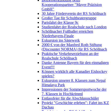
Betriebserkundung beim
Kooperationspartner "Mayer Präzision
GmbH"
30 Jahre Förderverein der RS Schöllnach
Großer Tag für Schultheatergruppe
Parisfahrt der Klasse 9c
Studienfahrt der Realschule nach London
Schöllnacher Fußballer erreichen
Niederbayern-Finale
Exkursion ins Sägewerk
2000 € von der Manfred Roth Stiftung
(Discounter NORMA) für RS Schöllnach
Praktische Verkehrserziehung an der
Realschule Schöllnach
Danke Antenne Bayern für den einmaligen
Event!!!
Können wirklich alle Kanadier Eishockey
spielen?
Exkursion unserer 8. Klassen zum Nepal
Himalaya Park
Impressionen der Sommersportwoche der
7. Klassen in Hochkrimml
Entlassfeier für die Abschlussschüler
Projekt "Geschichte erleben": Fahrt ins KZ
Dachau