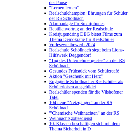
der Pause
"Lernen lernen"
Realschulchampion: Ehrungen für Schüler
der RS Schöllnach
Alarmanlage für Smartphones
Reptilienvortrag an der Realschule
Kreisjugendring DEG bietet Filme zum
Thema Demokratie für Realschüler
Vorlesewettbewerb 2024
Realschule Schöllnach siegt beim Lions-
Hilfswerk Deggendorf
"Tag des Unternehmergeistes" an der RS
Schöllnach
Gesundes Frühstück vom Schülercafé
Aktion "Geschenk mit Herz"
Engagierte Schöllnacher Realschüler als
Schülerlotsen ausgebildet
Realschüler spenden für die Vilshofener
Tafel
104 neue "Netzgänger" an der RS
Schöllnach
"'Chemische Weihnachten" an der RS
Weihnachtsgottesdienst
10. Klassen beschäftigen sich mit dem
Thema Sicherheit in D