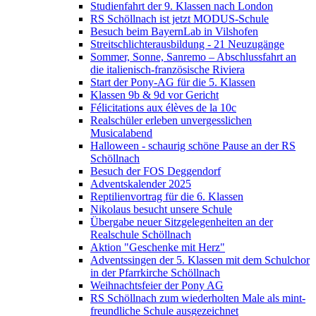
Studienfahrt der 9. Klassen nach London
RS Schöllnach ist jetzt MODUS-Schule
Besuch beim BayernLab in Vilshofen
Streitschlichterausbildung - 21 Neuzugänge
Sommer, Sonne, Sanremo – Abschlussfahrt an
die italienisch-französische Riviera
Start der Pony-AG für die 5. Klassen
Klassen 9b & 9d vor Gericht
Félicitations aux élèves de la 10c
Realschüler erleben unvergesslichen
Musicalabend
Halloween - schaurig schöne Pause an der RS
Schöllnach
Besuch der FOS Deggendorf
Adventskalender 2025
Reptilienvortrag für die 6. Klassen
Nikolaus besucht unsere Schule
Übergabe neuer Sitzgelegenheiten an der
Realschule Schöllnach
Aktion "Geschenke mit Herz"
Adventssingen der 5. Klassen mit dem Schulchor
in der Pfarrkirche Schöllnach
Weihnachtsfeier der Pony AG
RS Schöllnach zum wiederholten Male als mint-
freundliche Schule ausgezeichnet