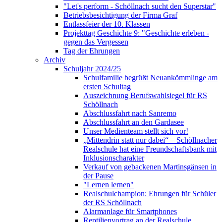
"Let's perform - Schöllnach sucht den Superstar"
Betriebsbesichtigung der Firma Graf
Entlassfeier der 10. Klassen
Projekttag Geschichte 9: "Geschichte erleben -
gegen das Vergessen
Tag der Ehrungen
Archiv
Schuljahr 2024/25
Schulfamilie begrüßt Neuankömmlinge am
ersten Schultag
Auszeichnung Berufswahlsiegel für RS
Schöllnach
Abschlussfahrt nach Sanremo
Abschlussfahrt an den Gardasee
Unser Medienteam stellt sich vor!
„Mittendrin statt nur dabei“ – Schöllnacher
Realschule hat eine Freundschaftsbank mit
Inklusionscharakter
Verkauf von gebackenen Martinsgänsen in
der Pause
"Lernen lernen"
Realschulchampion: Ehrungen für Schüler
der RS Schöllnach
Alarmanlage für Smartphones
Reptilienvortrag an der Realschule