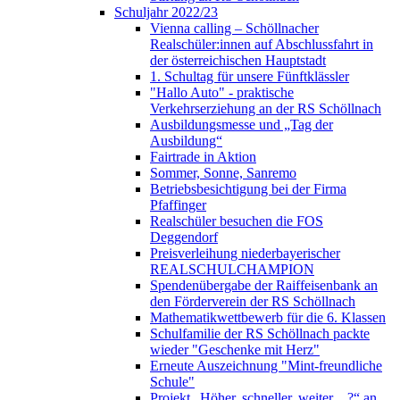
Schuljahr 2022/23
Vienna calling – Schöllnacher
Realschüler:innen auf Abschlussfahrt in
der österreichischen Hauptstadt
1. Schultag für unsere Fünftklässler
"Hallo Auto" - praktische
Verkehrserziehung an der RS Schöllnach
Ausbildungsmesse und „Tag der
Ausbildung“
Fairtrade in Aktion
Sommer, Sonne, Sanremo
Betriebsbesichtigung bei der Firma
Pfaffinger
Realschüler besuchen die FOS
Deggendorf
Preisverleihung niederbayerischer
REALSCHULCHAMPION
Spendenübergabe der Raiffeisenbank an
den Förderverein der RS Schöllnach
Mathematikwettbewerb für die 6. Klassen
Schulfamilie der RS Schöllnach packte
wieder "Geschenke mit Herz"
Erneute Auszeichnung "Mint-freundliche
Schule"
Projekt „Höher, schneller, weiter…?“ an