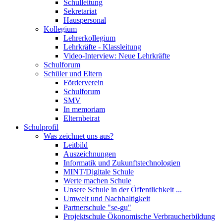
Schulleitung
Sekretariat
Hauspersonal
Kollegium
Lehrerkollegium
Lehrkräfte - Klassleitung
Video-Interview: Neue Lehrkräfte
Schulforum
Schüler und Eltern
Förderverein
Schulforum
SMV
In memoriam
Elternbeirat
Schulprofil
Was zeichnet uns aus?
Leitbild
Auszeichnungen
Informatik und Zukunftstechnologien
MINT/Digitale Schule
Werte machen Schule
Unsere Schule in der Öffentlichkeit ...
Umwelt und Nachhaltigkeit
Partnerschule "se-gu"
Projektschule Ökonomische Verbraucherbildung