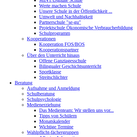
MINT/Digitale Schule
Werte machen Schule
Unsere Schule in der Öffentlichkeit ...
Umwelt und Nachhaltigkeit
Partnerschule "se-gu"
Projektschule Ökonomische Verbraucherbildung
Schulprogramm
Kooperationen
Kooperation FOS/BOS
Kooperationspartner
Über den Unterricht hinaus
Offene Ganztagesschule
Bilingualer Geschichtsunterricht
Sportklasse
Streitschlichter
Beratung
Aufnahme und Anmeldung
Schulberatung
Schulpsychologie
Medienerziehung
Das Medienteam: Wir stellen uns vor...
Tipps von Schülern
Monatskalender
Wichtige Termine
Wahlpflicht-fächergruppen