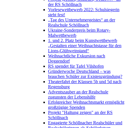
der RS Schöllnach
Vorlesewettbewerb 2022: Schulsiegerin
steht fest!
„Tag des Unternehmergeistes“ an der
Realschule Schöllnach
Ukraine-Sonderpreis beim Rotary-
Malwettbewerb
1. und 2. Platz beim Kunstwettbewerb
„Gestalten einer Weihnachtstasse für den
Lions-Glühweinstand“
Weihnachtliche Exkursion nach
Deggendorf
RS spendet für Tafel Vilshofen
Gründerwoche Deutschland – was
brauchen Schüler zur Existenzgründung?
Theaterfahrt der Klassen 5b und 5d nach
Regensburg
Adventszauber an der Realschule
zugunsten der Lebenshilfe
Erfolgreicher Weihnachtsmarkt ermöglicht
großzügige Spenden
Projekt "Haltung zeigen" an der RS
Schöllnach
Engagierte Schöllnacher Realschüler und
Realschülerinnen als Schülerlotsen