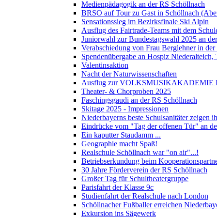
Medienpädagogik an der RS Schöllnach
BRSO auf Tour zu Gast in Schöllnach (Abe
Sensationssieg im Bezirksfinale Ski Alpin
Ausflug des Fairtrade-Teams mit dem Schul
Juniorwahl zur Bundestagswahl 2025 an de
Verabschiedung von Frau Berglehner in der
Spendenübergabe an Hospiz Niederalteich
Valentinsaktion
Nacht der Naturwissenschaften
Ausflug zur VOLKSMUSIKAKADEMIE B
Theater- & Chorproben 2025
Faschingsgaudi an der RS Schöllnach
Skitage 2025 - Impressionen
Niederbayerns beste Schulsanitäter zeigen 
Eindrücke vom "Tag der offenen Tür" an d
Ein kaputter Staudamm ...
Geographie macht Spaß!
Realschule Schöllnach war "on air"...!
Betriebserkundung beim Kooperationspart
30 Jahre Förderverein der RS Schöllnach
Großer Tag für Schultheatergruppe
Parisfahrt der Klasse 9c
Studienfahrt der Realschule nach London
Schöllnacher Fußballer erreichen Niederbay
Exkursion ins Sägewerk