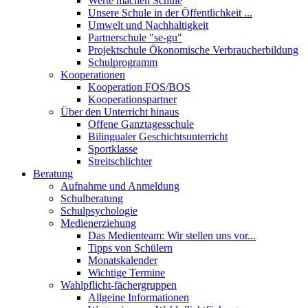
Werte machen Schule
Unsere Schule in der Öffentlichkeit ...
Umwelt und Nachhaltigkeit
Partnerschule "se-gu"
Projektschule Ökonomische Verbraucherbildung
Schulprogramm
Kooperationen
Kooperation FOS/BOS
Kooperationspartner
Über den Unterricht hinaus
Offene Ganztagesschule
Bilingualer Geschichtsunterricht
Sportklasse
Streitschlichter
Beratung
Aufnahme und Anmeldung
Schulberatung
Schulpsychologie
Medienerziehung
Das Medienteam: Wir stellen uns vor...
Tipps von Schülern
Monatskalender
Wichtige Termine
Wahlpflicht-fächergruppen
Allgeine Informationen