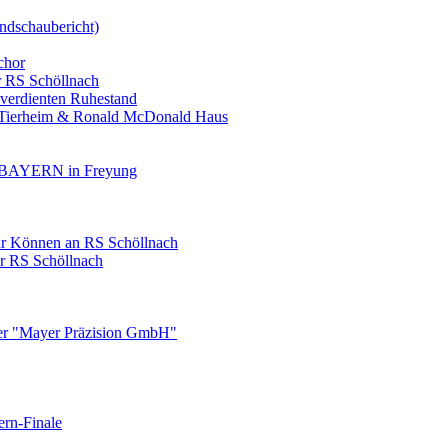
ndschaubericht)
chor
r RS Schöllnach
 verdienten Ruhestand
, Tierheim & Ronald McDonald Haus
AYERN in Freyung
ihr Können an RS Schöllnach
er RS Schöllnach
ner "Mayer Präzision GmbH"
ern-Finale