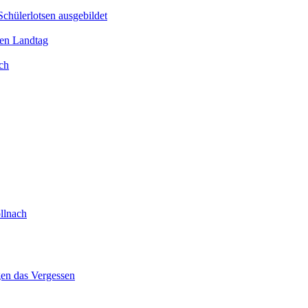
Schülerlotsen ausgebildet
hen Landtag
ch
llnach
gen das Vergessen