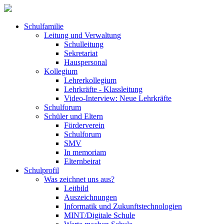
Schulfamilie
Leitung und Verwaltung
Schulleitung
Sekretariat
Hauspersonal
Kollegium
Lehrerkollegium
Lehrkräfte - Klassleitung
Video-Interview: Neue Lehrkräfte
Schulforum
Schüler und Eltern
Förderverein
Schulforum
SMV
In memoriam
Elternbeirat
Schulprofil
Was zeichnet uns aus?
Leitbild
Auszeichnungen
Informatik und Zukunftstechnologien
MINT/Digitale Schule