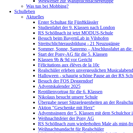
Wegweiser zur Wahlpflichtfächergruppe
Was tun bei Mobbing?
Schulleben
Aktuelles
Erster Schultag für Fünftklässler
Studienfahrt der 9. Klassen nach London
RS Schöllnach ist jetzt MODUS-Schule
Besuch beim BayernLab in Vilshofen
Streitschlichterausbildung - 21 Neuzugänge
Sommer, Sonne, Sanremo – Abschlussfahrt an die it
Start der Pony-AG für die 5. Klassen
Klassen 9b & 9d vor Gericht
Félicitations aux élèves de la 10c
Realschüler erleben unvergesslichen Musicalaben
Halloween - schaurig schöne Pause an der RS Sch
Besuch der FOS Deggendorf
Adventskalender 2025
Reptilienvortrag für die 6. Klassen
Nikolaus besucht unsere Schule
Übergabe neuer Sitzgelegenheiten an der Realschu
Aktion "Geschenke mit Herz"
Adventssingen der 5. Klassen mit dem Schulchor i
Weihnachtsfeier der Pony AG
RS Schöllnach zum wiederholten Male als mint-fr
Weihnachtsandacht für Realschüler