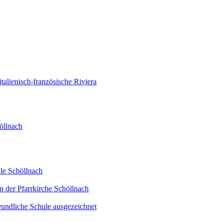
alienisch-französische Riviera
d
öllnach
le Schöllnach
n der Pfarrkirche Schöllnach
eundliche Schule ausgezeichnet