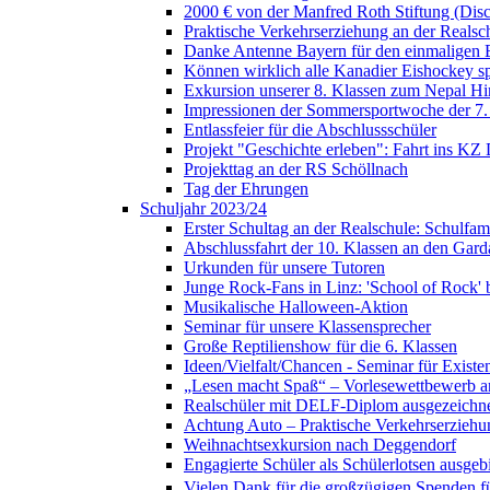
2000 € von der Manfred Roth Stiftung (Di
Praktische Verkehrserziehung an der Realsc
Danke Antenne Bayern für den einmaligen E
Können wirklich alle Kanadier Eishockey sp
Exkursion unserer 8. Klassen zum Nepal H
Impressionen der Sommersportwoche der 7.
Entlassfeier für die Abschlussschüler
Projekt "Geschichte erleben": Fahrt ins KZ
Projekttag an der RS Schöllnach
Tag der Ehrungen
Schuljahr 2023/24
Erster Schultag an der Realschule: Schulfami
Abschlussfahrt der 10. Klassen an den Gard
Urkunden für unsere Tutoren
Junge Rock-Fans in Linz: 'School of Rock' b
Musikalische Halloween-Aktion
Seminar für unsere Klassensprecher
Große Reptilienshow für die 6. Klassen
Ideen/Vielfalt/Chancen - Seminar für Exist
„Lesen macht Spaß“ – Vorlesewettbewerb an
Realschüler mit DELF-Diplom ausgezeichn
Achtung Auto – Praktische Verkehrserziehu
Weihnachtsexkursion nach Deggendorf
Engagierte Schüler als Schülerlotsen ausgebi
Vielen Dank für die großzügigen Spenden für