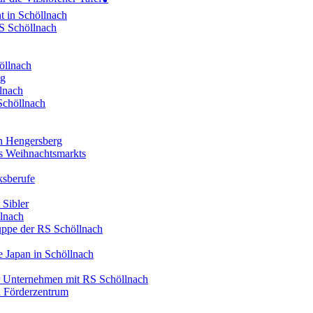
t in Schöllnach
RS Schöllnach
öllnach
ng
lnach
Schöllnach
in Hengersberg
es Weihnachtsmarkts
ksberufe
 Sibler
llnach
ruppe der RS Schöllnach
 Japan in Schöllnach
er Unternehmen mit RS Schöllnach
d Förderzentrum