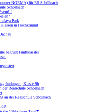
scounter NORMA) für RS Schöllnach
hule Schöllnach
vent!!!
ielen?
imalaya Park
 Klassen in Hochkrimml
 Dachau
lie begrüßt Fünftklässler
asee
egeistert
enzgründungen, Klasse 9b
 der Realschule Schöllnach
et
ng an der Realschule Schöllnach
ldet
 die Vilshofener Tafel❣️