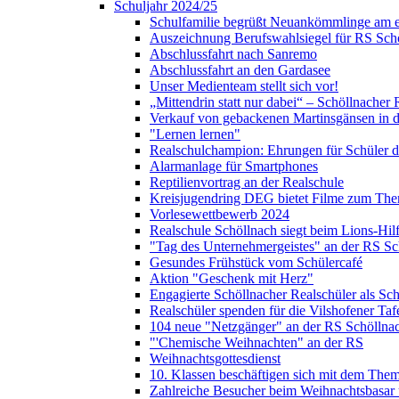
Schuljahr 2024/25
Schulfamilie begrüßt Neuankömmlinge am e
Auszeichnung Berufswahlsiegel für RS Sch
Abschlussfahrt nach Sanremo
Abschlussfahrt an den Gardasee
Unser Medienteam stellt sich vor!
„Mittendrin statt nur dabei“ – Schöllnacher
Verkauf von gebackenen Martinsgänsen in d
"Lernen lernen"
Realschulchampion: Ehrungen für Schüler 
Alarmanlage für Smartphones
Reptilienvortrag an der Realschule
Kreisjugendring DEG bietet Filme zum The
Vorlesewettbewerb 2024
Realschule Schöllnach siegt beim Lions-Hi
"Tag des Unternehmergeistes" an der RS Sc
Gesundes Frühstück vom Schülercafé
Aktion "Geschenk mit Herz"
Engagierte Schöllnacher Realschüler als Sch
Realschüler spenden für die Vilshofener Taf
104 neue "Netzgänger" an der RS Schöllna
"'Chemische Weihnachten" an der RS
Weihnachtsgottesdienst
10. Klassen beschäftigen sich mit dem Them
Zahlreiche Besucher beim Weihnachtsbasar 