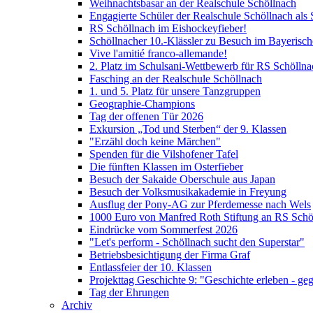
Weihnachtsbasar an der Realschule Schöllnach
Engagierte Schüler der Realschule Schöllnach als 
RS Schöllnach im Eishockeyfieber!
Schöllnacher 10.-Klässler zu Besuch im Bayerisc
Vive l'amitié franco-allemande!
2. Platz im Schulsani-Wettbewerb für RS Schöllna
Fasching an der Realschule Schöllnach
1. und 5. Platz für unsere Tanzgruppen
Geographie-Champions
Tag der offenen Tür 2026
Exkursion „Tod und Sterben“ der 9. Klassen
"Erzähl doch keine Märchen"
Spenden für die Vilshofener Tafel
Die fünften Klassen im Osterfieber
Besuch der Sakaide Oberschule aus Japan
Besuch der Volksmusikakademie in Freyung
Ausflug der Pony-AG zur Pferdemesse nach Wels
1000 Euro von Manfred Roth Stiftung an RS Schö
Eindrücke vom Sommerfest 2026
"Let's perform - Schöllnach sucht den Superstar"
Betriebsbesichtigung der Firma Graf
Entlassfeier der 10. Klassen
Projekttag Geschichte 9: "Geschichte erleben - ge
Tag der Ehrungen
Archiv