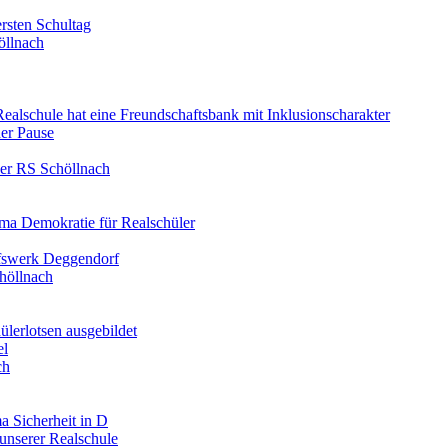
rsten Schultag
öllnach
 Realschule hat eine Freundschaftsbank mit Inklusionscharakter
er Pause
der RS Schöllnach
ma Demokratie für Realschüler
lfswerk Deggendorf
höllnach
ülerlotsen ausgebildet
el
ch
a Sicherheit in D
unserer Realschule