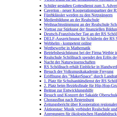
Schüler gestalten Gottesdienst zum 3. Adven
Caverion - neuer Kooperationspartner der 
Fünftklässler werden zu den Netzgängern
Medienbildung an der Realschule
Weihnachtsstimmung an der Realschule Sch
Vortrag zur Stärkung der finanziellen Bildu
Deutsch-Französischer Tag an der RS Schöl
DELF-Auszeichnung für Schülerin der RS 
Webhelm - kompetent online
Wettbewerbe in Mathematik
Betriebsbesichtigung bei der Firma Wethje 
Realschule Schöllnach spendet den Erlös d
Nacht der Naturwissenschaften
RS Schöllnach erhält Einblicke in Handwer
Besuch der Volksmusikakademie Freyung
Eröffnung des "MakerSpace" durch Landrat
1. Platz für Schulsanitätsdienst der RS Schö
2. Platz beim Bezirksfinale für Hip-Hop-G
Beitrag zur Entwicklungshilfe
Besuch und Konzert der Sakaide Oberschule
Chorausflug nach Regensburg
Zeitungsbericht über Kooperation regional
Aktionstag: Musik verbindet Realschule un
Anregungen für ökologischen Handabdruck