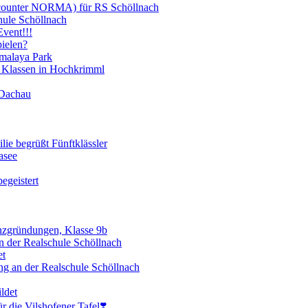
scounter NORMA) für RS Schöllnach
hule Schöllnach
vent!!!
ielen?
imalaya Park
 Klassen in Hochkrimml
 Dachau
lie begrüßt Fünftklässler
asee
egeistert
enzgründungen, Klasse 9b
 der Realschule Schöllnach
et
ng an der Realschule Schöllnach
ldet
 die Vilshofener Tafel❣️