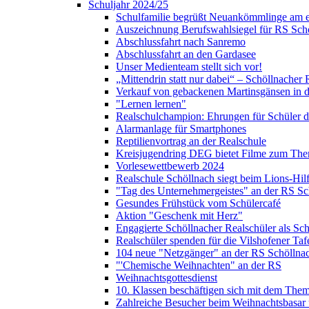
Schuljahr 2024/25
Schulfamilie begrüßt Neuankömmlinge am e
Auszeichnung Berufswahlsiegel für RS Sch
Abschlussfahrt nach Sanremo
Abschlussfahrt an den Gardasee
Unser Medienteam stellt sich vor!
„Mittendrin statt nur dabei“ – Schöllnacher
Verkauf von gebackenen Martinsgänsen in d
"Lernen lernen"
Realschulchampion: Ehrungen für Schüler 
Alarmanlage für Smartphones
Reptilienvortrag an der Realschule
Kreisjugendring DEG bietet Filme zum The
Vorlesewettbewerb 2024
Realschule Schöllnach siegt beim Lions-Hi
"Tag des Unternehmergeistes" an der RS Sc
Gesundes Frühstück vom Schülercafé
Aktion "Geschenk mit Herz"
Engagierte Schöllnacher Realschüler als Sch
Realschüler spenden für die Vilshofener Taf
104 neue "Netzgänger" an der RS Schöllna
"'Chemische Weihnachten" an der RS
Weihnachtsgottesdienst
10. Klassen beschäftigen sich mit dem Them
Zahlreiche Besucher beim Weihnachtsbasar 