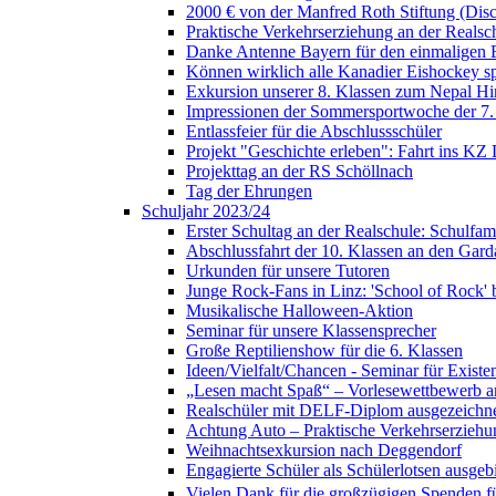
2000 € von der Manfred Roth Stiftung (Di
Praktische Verkehrserziehung an der Realsc
Danke Antenne Bayern für den einmaligen E
Können wirklich alle Kanadier Eishockey sp
Exkursion unserer 8. Klassen zum Nepal H
Impressionen der Sommersportwoche der 7.
Entlassfeier für die Abschlussschüler
Projekt "Geschichte erleben": Fahrt ins KZ
Projekttag an der RS Schöllnach
Tag der Ehrungen
Schuljahr 2023/24
Erster Schultag an der Realschule: Schulfami
Abschlussfahrt der 10. Klassen an den Gard
Urkunden für unsere Tutoren
Junge Rock-Fans in Linz: 'School of Rock' b
Musikalische Halloween-Aktion
Seminar für unsere Klassensprecher
Große Reptilienshow für die 6. Klassen
Ideen/Vielfalt/Chancen - Seminar für Exist
„Lesen macht Spaß“ – Vorlesewettbewerb an
Realschüler mit DELF-Diplom ausgezeichn
Achtung Auto – Praktische Verkehrserziehu
Weihnachtsexkursion nach Deggendorf
Engagierte Schüler als Schülerlotsen ausgebi
Vielen Dank für die großzügigen Spenden für