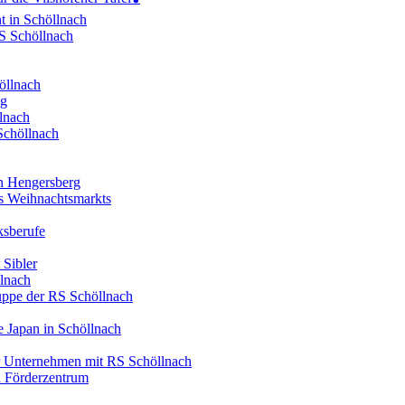
t in Schöllnach
RS Schöllnach
öllnach
ng
lnach
Schöllnach
in Hengersberg
es Weihnachtsmarkts
ksberufe
 Sibler
llnach
ruppe der RS Schöllnach
 Japan in Schöllnach
er Unternehmen mit RS Schöllnach
d Förderzentrum