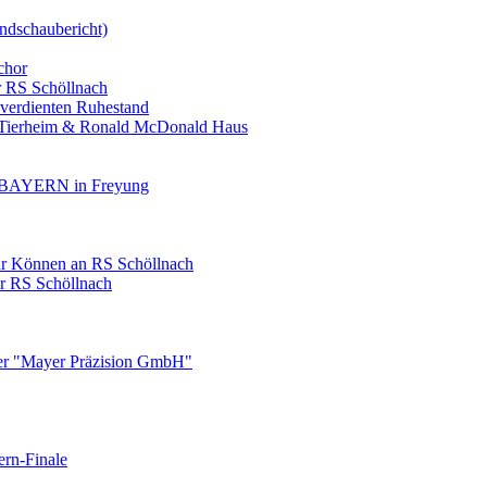
ndschaubericht)
chor
r RS Schöllnach
 verdienten Ruhestand
, Tierheim & Ronald McDonald Haus
AYERN in Freyung
ihr Können an RS Schöllnach
er RS Schöllnach
ner "Mayer Präzision GmbH"
ern-Finale