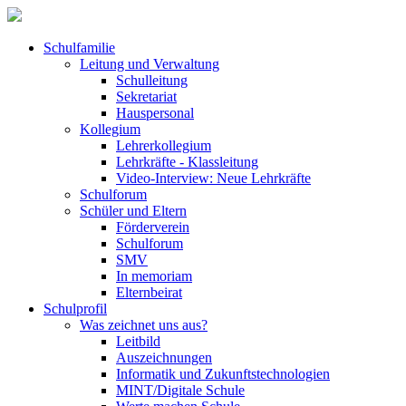
Schulfamilie
Leitung und Verwaltung
Schulleitung
Sekretariat
Hauspersonal
Kollegium
Lehrerkollegium
Lehrkräfte - Klassleitung
Video-Interview: Neue Lehrkräfte
Schulforum
Schüler und Eltern
Förderverein
Schulforum
SMV
In memoriam
Elternbeirat
Schulprofil
Was zeichnet uns aus?
Leitbild
Auszeichnungen
Informatik und Zukunftstechnologien
MINT/Digitale Schule