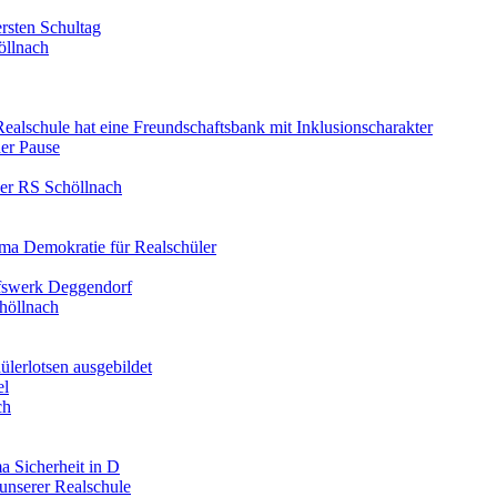
rsten Schultag
öllnach
 Realschule hat eine Freundschaftsbank mit Inklusionscharakter
er Pause
der RS Schöllnach
ma Demokratie für Realschüler
lfswerk Deggendorf
höllnach
ülerlotsen ausgebildet
el
ch
a Sicherheit in D
unserer Realschule