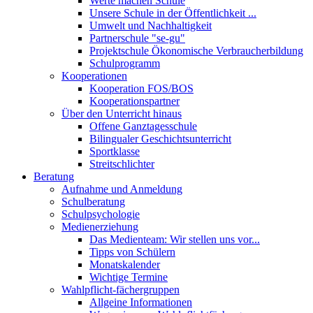
Werte machen Schule
Unsere Schule in der Öffentlichkeit ...
Umwelt und Nachhaltigkeit
Partnerschule "se-gu"
Projektschule Ökonomische Verbraucherbildung
Schulprogramm
Kooperationen
Kooperation FOS/BOS
Kooperationspartner
Über den Unterricht hinaus
Offene Ganztagesschule
Bilingualer Geschichtsunterricht
Sportklasse
Streitschlichter
Beratung
Aufnahme und Anmeldung
Schulberatung
Schulpsychologie
Medienerziehung
Das Medienteam: Wir stellen uns vor...
Tipps von Schülern
Monatskalender
Wichtige Termine
Wahlpflicht-fächergruppen
Allgeine Informationen