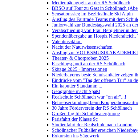
Medienpädagogik an der RS Schöllnach
BRSO auf Tour zu Gast in Schöllnach (Abe
Sensationssieg im Bezirksfinale Ski Alpin
Ausflug des Fairtrade-Teams mit dem Schul
Juniorwahl zur Bundestagswahl 2025 an de
Verabschiedung von Frau Berglehner in der
Spendenübergabe an Hospiz Niederalteich
Valentinsaktion
Nacht der Naturwissenschaften
Ausflug zur VOLKSMUSIKAKADEMIE B
Theater- & Chorproben 2025
Faschingsgaudi an der RS Schöllnach
Skitage 2025 - Impressionen
Niederbayerns beste Schulsanitäter zeigen 
Eindrücke vom "Tag der offenen Tür" an d
Ein kaputter Staudamm ...
Geographie macht Spaß!
Realschule Schöllnach war "on air"...!
Betriebserkundung beim Kooperationspart
30 Jahre Förderverein der RS Schöllnach
Großer Tag für Schultheatergruppe
Parisfahrt der Klasse 9c
Studienfahrt der Realschule nach London
Schöllnacher Fußballer erreichen Niederbay
Exkursion ins Sägewerk