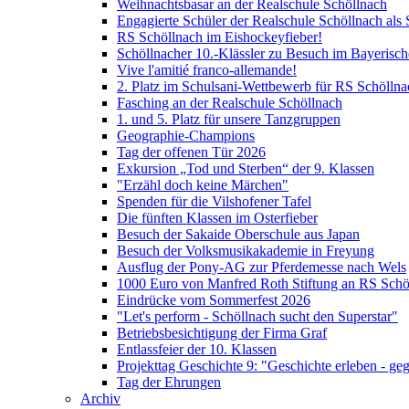
Weihnachtsbasar an der Realschule Schöllnach
Engagierte Schüler der Realschule Schöllnach als 
RS Schöllnach im Eishockeyfieber!
Schöllnacher 10.-Klässler zu Besuch im Bayerisc
Vive l'amitié franco-allemande!
2. Platz im Schulsani-Wettbewerb für RS Schöllna
Fasching an der Realschule Schöllnach
1. und 5. Platz für unsere Tanzgruppen
Geographie-Champions
Tag der offenen Tür 2026
Exkursion „Tod und Sterben“ der 9. Klassen
"Erzähl doch keine Märchen"
Spenden für die Vilshofener Tafel
Die fünften Klassen im Osterfieber
Besuch der Sakaide Oberschule aus Japan
Besuch der Volksmusikakademie in Freyung
Ausflug der Pony-AG zur Pferdemesse nach Wels
1000 Euro von Manfred Roth Stiftung an RS Schö
Eindrücke vom Sommerfest 2026
"Let's perform - Schöllnach sucht den Superstar"
Betriebsbesichtigung der Firma Graf
Entlassfeier der 10. Klassen
Projekttag Geschichte 9: "Geschichte erleben - ge
Tag der Ehrungen
Archiv