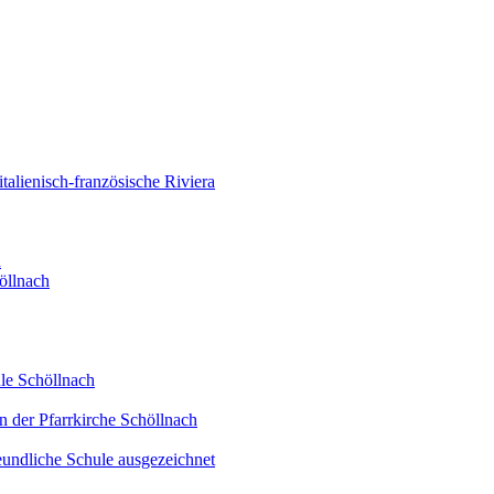
alienisch-französische Riviera
d
öllnach
le Schöllnach
n der Pfarrkirche Schöllnach
eundliche Schule ausgezeichnet