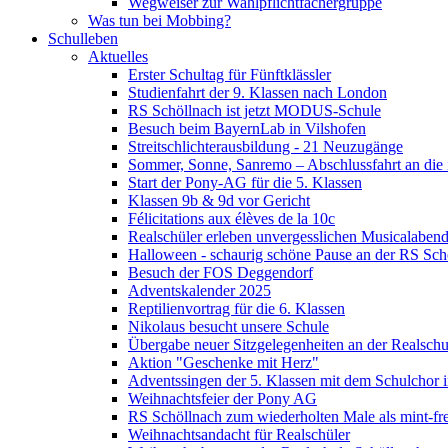
Wegweiser zur Wahlpflichtfächergruppe
Was tun bei Mobbing?
Schulleben
Aktuelles
Erster Schultag für Fünftklässler
Studienfahrt der 9. Klassen nach London
RS Schöllnach ist jetzt MODUS-Schule
Besuch beim BayernLab in Vilshofen
Streitschlichterausbildung - 21 Neuzugänge
Sommer, Sonne, Sanremo – Abschlussfahrt an die it
Start der Pony-AG für die 5. Klassen
Klassen 9b & 9d vor Gericht
Félicitations aux élèves de la 10c
Realschüler erleben unvergesslichen Musicalaben
Halloween - schaurig schöne Pause an der RS Sch
Besuch der FOS Deggendorf
Adventskalender 2025
Reptilienvortrag für die 6. Klassen
Nikolaus besucht unsere Schule
Übergabe neuer Sitzgelegenheiten an der Realschu
Aktion "Geschenke mit Herz"
Adventssingen der 5. Klassen mit dem Schulchor i
Weihnachtsfeier der Pony AG
RS Schöllnach zum wiederholten Male als mint-fr
Weihnachtsandacht für Realschüler