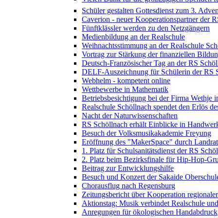
Schüler gestalten Gottesdienst zum 3. Adven
Caverion - neuer Kooperationspartner der 
Fünftklässler werden zu den Netzgängern
Medienbildung an der Realschule
Weihnachtsstimmung an der Realschule Sch
Vortrag zur Stärkung der finanziellen Bildu
Deutsch-Französischer Tag an der RS Schöl
DELF-Auszeichnung für Schülerin der RS 
Webhelm - kompetent online
Wettbewerbe in Mathematik
Betriebsbesichtigung bei der Firma Wethje 
Realschule Schöllnach spendet den Erlös d
Nacht der Naturwissenschaften
RS Schöllnach erhält Einblicke in Handwer
Besuch der Volksmusikakademie Freyung
Eröffnung des "MakerSpace" durch Landrat
1. Platz für Schulsanitätsdienst der RS Schö
2. Platz beim Bezirksfinale für Hip-Hop-G
Beitrag zur Entwicklungshilfe
Besuch und Konzert der Sakaide Oberschule
Chorausflug nach Regensburg
Zeitungsbericht über Kooperation regional
Aktionstag: Musik verbindet Realschule un
Anregungen für ökologischen Handabdruck