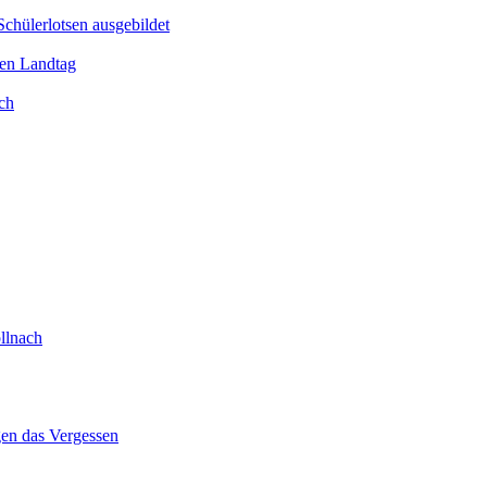
Schülerlotsen ausgebildet
hen Landtag
ch
llnach
gen das Vergessen