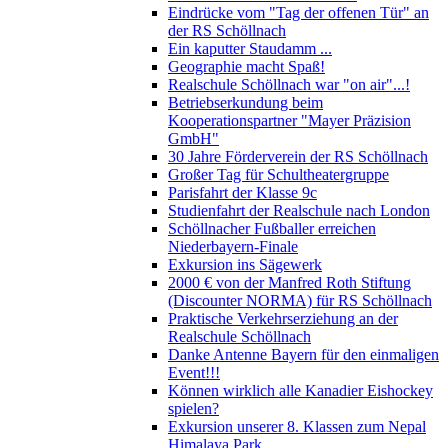
Eindrücke vom "Tag der offenen Tür" an
der RS Schöllnach
Ein kaputter Staudamm ...
Geographie macht Spaß!
Realschule Schöllnach war "on air"...!
Betriebserkundung beim
Kooperationspartner "Mayer Präzision
GmbH"
30 Jahre Förderverein der RS Schöllnach
Großer Tag für Schultheatergruppe
Parisfahrt der Klasse 9c
Studienfahrt der Realschule nach London
Schöllnacher Fußballer erreichen
Niederbayern-Finale
Exkursion ins Sägewerk
2000 € von der Manfred Roth Stiftung
(Discounter NORMA) für RS Schöllnach
Praktische Verkehrserziehung an der
Realschule Schöllnach
Danke Antenne Bayern für den einmaligen
Event!!!
Können wirklich alle Kanadier Eishockey
spielen?
Exkursion unserer 8. Klassen zum Nepal
Himalaya Park