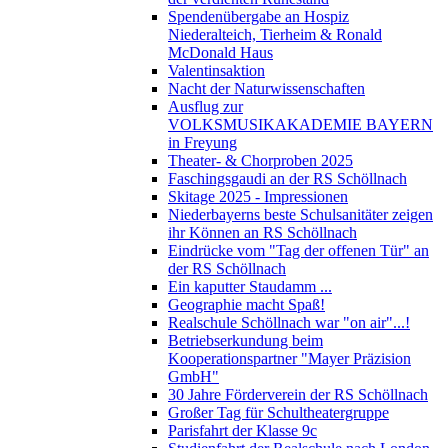
Spendenübergabe an Hospiz
Niederalteich, Tierheim & Ronald
McDonald Haus
Valentinsaktion
Nacht der Naturwissenschaften
Ausflug zur
VOLKSMUSIKAKADEMIE BAYERN
in Freyung
Theater- & Chorproben 2025
Faschingsgaudi an der RS Schöllnach
Skitage 2025 - Impressionen
Niederbayerns beste Schulsanitäter zeigen
ihr Können an RS Schöllnach
Eindrücke vom "Tag der offenen Tür" an
der RS Schöllnach
Ein kaputter Staudamm ...
Geographie macht Spaß!
Realschule Schöllnach war "on air"...!
Betriebserkundung beim
Kooperationspartner "Mayer Präzision
GmbH"
30 Jahre Förderverein der RS Schöllnach
Großer Tag für Schultheatergruppe
Parisfahrt der Klasse 9c