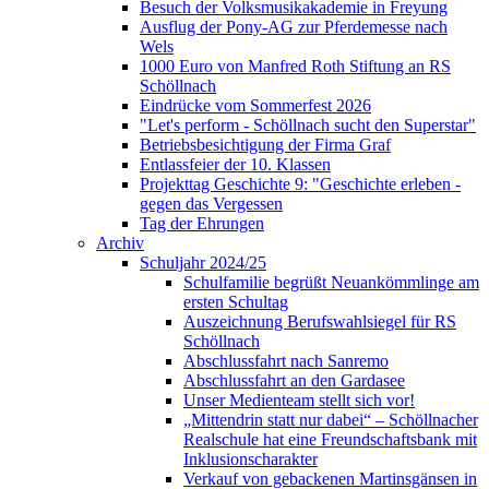
Besuch der Volksmusikakademie in Freyung
Ausflug der Pony-AG zur Pferdemesse nach
Wels
1000 Euro von Manfred Roth Stiftung an RS
Schöllnach
Eindrücke vom Sommerfest 2026
"Let's perform - Schöllnach sucht den Superstar"
Betriebsbesichtigung der Firma Graf
Entlassfeier der 10. Klassen
Projekttag Geschichte 9: "Geschichte erleben -
gegen das Vergessen
Tag der Ehrungen
Archiv
Schuljahr 2024/25
Schulfamilie begrüßt Neuankömmlinge am
ersten Schultag
Auszeichnung Berufswahlsiegel für RS
Schöllnach
Abschlussfahrt nach Sanremo
Abschlussfahrt an den Gardasee
Unser Medienteam stellt sich vor!
„Mittendrin statt nur dabei“ – Schöllnacher
Realschule hat eine Freundschaftsbank mit
Inklusionscharakter
Verkauf von gebackenen Martinsgänsen in