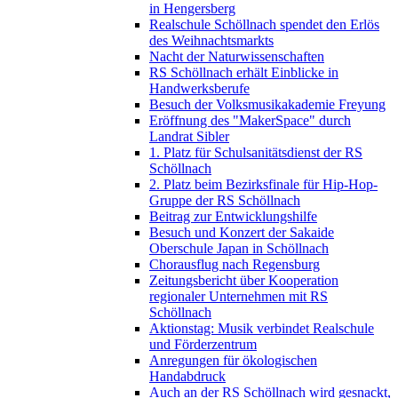
in Hengersberg
Realschule Schöllnach spendet den Erlös
des Weihnachtsmarkts
Nacht der Naturwissenschaften
RS Schöllnach erhält Einblicke in
Handwerksberufe
Besuch der Volksmusikakademie Freyung
Eröffnung des "MakerSpace" durch
Landrat Sibler
1. Platz für Schulsanitätsdienst der RS
Schöllnach
2. Platz beim Bezirksfinale für Hip-Hop-
Gruppe der RS Schöllnach
Beitrag zur Entwicklungshilfe
Besuch und Konzert der Sakaide
Oberschule Japan in Schöllnach
Chorausflug nach Regensburg
Zeitungsbericht über Kooperation
regionaler Unternehmen mit RS
Schöllnach
Aktionstag: Musik verbindet Realschule
und Förderzentrum
Anregungen für ökologischen
Handabdruck
Auch an der RS Schöllnach wird gesnackt,