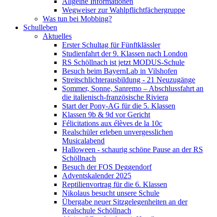
Allgeine Informationen
Wegweiser zur Wahlpflichtfächergruppe
Was tun bei Mobbing?
Schulleben
Aktuelles
Erster Schultag für Fünftklässler
Studienfahrt der 9. Klassen nach London
RS Schöllnach ist jetzt MODUS-Schule
Besuch beim BayernLab in Vilshofen
Streitschlichterausbildung - 21 Neuzugänge
Sommer, Sonne, Sanremo – Abschlussfahrt an
die italienisch-französische Riviera
Start der Pony-AG für die 5. Klassen
Klassen 9b & 9d vor Gericht
Félicitations aux élèves de la 10c
Realschüler erleben unvergesslichen
Musicalabend
Halloween - schaurig schöne Pause an der RS
Schöllnach
Besuch der FOS Deggendorf
Adventskalender 2025
Reptilienvortrag für die 6. Klassen
Nikolaus besucht unsere Schule
Übergabe neuer Sitzgelegenheiten an der
Realschule Schöllnach