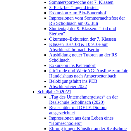
Sommersportwoche der 7. Klassen
3. Platz bei "Jugend testet"
Exkursion zum Bio-Bauernhof
Impressionen vom Sommernachtsfest der
RS Schöllnach am 05. Juli
Studientag der 9. Klassen: "Tod und
Sterben"
Ökumene–Exkursion der 7. Klassen
Klassen 10a/10d & 10b/10e auf
Abschlussfahrt nach Berlin
Ausbildung neuer Tutoren an der RS
Schöllnach
Exkursion ins Keltendorf
fair Trade und WerteAG: Ausflug zum fair
Handelshaus nach Amperpettenbach
Belobigungsfahrt ins PEB
Abschlussfeier 2022
Schuljahr 2020/21
„Tag des Unternehmergeistes“ an der
Realschule Schöllnach (2020)
Realschüler mit DELF-Diplom
ausgezeichnet
Impressionen aus dem Leben eines
"Homeschoolers"
Ehrung junger Künstler an der Realschule