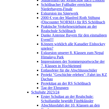
Studienfahrt der Realschule nach London
Schöllnacher Fußballer erreichen
Niederbayern-Finale
Exkursion ins Sägewerk
2000 € von der Manfred Roth Stiftung
(Discounter NORMA) für RS Schöllnach
Praktische Verkehrserziehung an der
Realschule Schöllnach
Danke Antenne Bayern für den einmaligen
Event!!!
Können wirklich alle Kanadier Eishockey
spielen?
Exkursion unserer 8. Klassen zum Nepal
Himalaya Park
Impressionen der Sommersportwoche der
7. Klassen in Hochkrimml
Entlassfeier für die Abschlussschüler
Projekt "Geschichte erleben": Fahrt ins KZ
Dachau
Projekttag an der RS Schöllnach
Tag der Ehrungen
Schuljahr 2023/24
Erster Schultag an der Realschule:
Schulfamilie begrüßt Fünftklässler
Abschlussfahrt der 10. Klassen an den