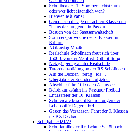
Gast in Schöllnach
Schultheater: Ein Sommernachtstraum
oder wer liebt eigentlich wen?
Bienvenue à Paris!
Gemeinschaftstage der achten Klassen im
"Haus der Jungend" in Passau
Besuch von der Staatsanwaltschaft
Sommersportwoche der 7. Klassen in
Krimml
Aktionstag Musik
Realschule Schöllnach freut sich über
1500 € von der Manfred Roth Stiftung
Netzgängertag an der Realschule
Tutorenausbildung an der RS Schöllnach
Auf die Decken - fertig - los ...
Übergabe der Spendenlaufgelder
Abschlussfahrt 10D nach Altaussee
Belobigungsfahrt ins Passauer Freibad
Entlassfeier der 10. Klassen
Schülercafé besucht Einrichtungen der
Lebenshilfe Deggendorf
Gegen das Vergessen: Fahrt der 9. Klassen
ins KZ Dachau
Schuljahr 2021/22
Schulfamilie der Realschule Schöllnach