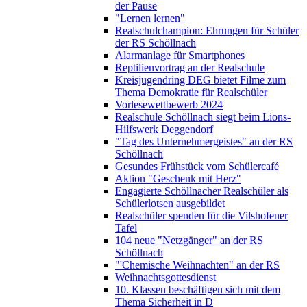
der Pause
"Lernen lernen"
Realschulchampion: Ehrungen für Schüler
der RS Schöllnach
Alarmanlage für Smartphones
Reptilienvortrag an der Realschule
Kreisjugendring DEG bietet Filme zum
Thema Demokratie für Realschüler
Vorlesewettbewerb 2024
Realschule Schöllnach siegt beim Lions-
Hilfswerk Deggendorf
"Tag des Unternehmergeistes" an der RS
Schöllnach
Gesundes Frühstück vom Schülercafé
Aktion "Geschenk mit Herz"
Engagierte Schöllnacher Realschüler als
Schülerlotsen ausgebildet
Realschüler spenden für die Vilshofener
Tafel
104 neue "Netzgänger" an der RS
Schöllnach
"'Chemische Weihnachten" an der RS
Weihnachtsgottesdienst
10. Klassen beschäftigen sich mit dem
Thema Sicherheit in D