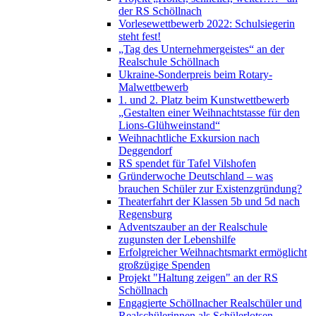
der RS Schöllnach
Vorlesewettbewerb 2022: Schulsiegerin
steht fest!
„Tag des Unternehmergeistes“ an der
Realschule Schöllnach
Ukraine-Sonderpreis beim Rotary-
Malwettbewerb
1. und 2. Platz beim Kunstwettbewerb
„Gestalten einer Weihnachtstasse für den
Lions-Glühweinstand“
Weihnachtliche Exkursion nach
Deggendorf
RS spendet für Tafel Vilshofen
Gründerwoche Deutschland – was
brauchen Schüler zur Existenzgründung?
Theaterfahrt der Klassen 5b und 5d nach
Regensburg
Adventszauber an der Realschule
zugunsten der Lebenshilfe
Erfolgreicher Weihnachtsmarkt ermöglicht
großzügige Spenden
Projekt "Haltung zeigen" an der RS
Schöllnach
Engagierte Schöllnacher Realschüler und
Realschülerinnen als Schülerlotsen