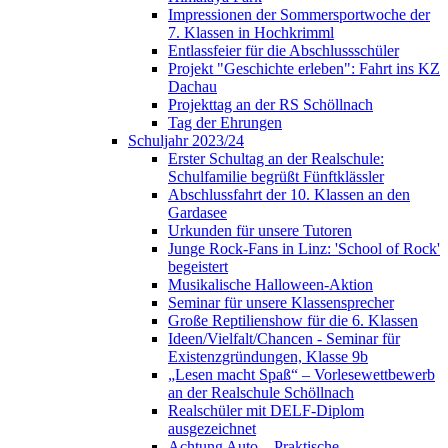
Impressionen der Sommersportwoche der
7. Klassen in Hochkrimml
Entlassfeier für die Abschlussschüler
Projekt "Geschichte erleben": Fahrt ins KZ
Dachau
Projekttag an der RS Schöllnach
Tag der Ehrungen
Schuljahr 2023/24
Erster Schultag an der Realschule:
Schulfamilie begrüßt Fünftklässler
Abschlussfahrt der 10. Klassen an den
Gardasee
Urkunden für unsere Tutoren
Junge Rock-Fans in Linz: 'School of Rock'
begeistert
Musikalische Halloween-Aktion
Seminar für unsere Klassensprecher
Große Reptilienshow für die 6. Klassen
Ideen/Vielfalt/Chancen - Seminar für
Existenzgründungen, Klasse 9b
„Lesen macht Spaß“ – Vorlesewettbewerb
an der Realschule Schöllnach
Realschüler mit DELF-Diplom
ausgezeichnet
Achtung Auto – Praktische