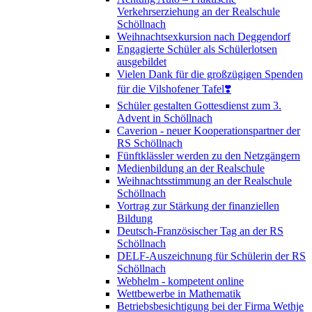
Verkehrserziehung an der Realschule
Schöllnach
Weihnachtsexkursion nach Deggendorf
Engagierte Schüler als Schülerlotsen
ausgebildet
Vielen Dank für die großzügigen Spenden
für die Vilshofener Tafel❣️
Schüler gestalten Gottesdienst zum 3.
Advent in Schöllnach
Caverion - neuer Kooperationspartner der
RS Schöllnach
Fünftklässler werden zu den Netzgängern
Medienbildung an der Realschule
Weihnachtsstimmung an der Realschule
Schöllnach
Vortrag zur Stärkung der finanziellen
Bildung
Deutsch-Französischer Tag an der RS
Schöllnach
DELF-Auszeichnung für Schülerin der RS
Schöllnach
Webhelm - kompetent online
Wettbewerbe in Mathematik
Betriebsbesichtigung bei der Firma Wethje