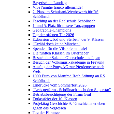
Bayerischen Landtag
Vive l'amitié franco-allemande!
2. Platz im Schulsani-Wettbewerb für RS
Schöllnach
Fasching an der Realschule Schöllnach
1. und 5. Platz für unsere Tanzgruppen
Geographie-Champions
Tag der offenen Tür 2026
Exkursion „Tod und Sterben“ der 9. Klassen
"Erzähl doch keine Märchen"
Spenden für die Vilshofener Tafel
Die fünften Klassen im Osterfieber
Besuch der Sakaide Oberschule aus Japan
Besuch der Volksmusikakademie in Freyung
Ausflug der Pony-AG zur Pferdemesse nach
Wels
1000 Euro von Manfred Roth Stiftung an RS
Schöllnach
Eindrücke vom Sommerfest 2026
"Let's perform - Schöllnach sucht den Superstar"
Betriebsbesichtigung der Firma Graf
Entlassfeier der 10. Klassen
Projekttag Geschichte 9: "Geschichte erleben -
gegen das Vergessen
Tag der Ehrungen