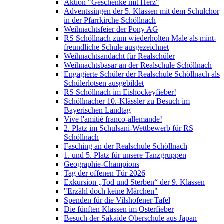
Aktion "Geschenke mit Herz"
Adventssingen der 5. Klassen mit dem Schulchor
in der Pfarrkirche Schöllnach
Weihnachtsfeier der Pony AG
RS Schöllnach zum wiederholten Male als mint-
freundliche Schule ausgezeichnet
Weihnachtsandacht für Realschüler
Weihnachtsbasar an der Realschule Schöllnach
Engagierte Schüler der Realschule Schöllnach als
Schülerlotsen ausgebildet
RS Schöllnach im Eishockeyfieber!
Schöllnacher 10.-Klässler zu Besuch im
Bayerischen Landtag
Vive l'amitié franco-allemande!
2. Platz im Schulsani-Wettbewerb für RS
Schöllnach
Fasching an der Realschule Schöllnach
1. und 5. Platz für unsere Tanzgruppen
Geographie-Champions
Tag der offenen Tür 2026
Exkursion „Tod und Sterben“ der 9. Klassen
"Erzähl doch keine Märchen"
Spenden für die Vilshofener Tafel
Die fünften Klassen im Osterfieber
Besuch der Sakaide Oberschule aus Japan