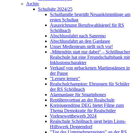
Archiv
Schuljahr 2024/25
Schulfamilie begrüßt Neuankömmlinge am
ersten Schultag
Auszeichnung Berufswahlsiegel für RS
Schöllnach
Abschlussfahrt nach Sanremo
Abschlussfahrt an den Gardasee
Unser Medienteam stellt sich vor!
„Mittendrin statt nur dabei“ – Schöllnacher
Realschule hat eine Freundschaftsbank mit
Inklusionscharakter
Verkauf von gebackenen Martinsgänsen in
der Pause
"Lernen lernen"
Realschulchampion: Ehrungen für Schüler
der RS Schöllnach
Alarmanlage für Smartphones
Reptilienvortrag an der Realschule
Kreisjugendring DEG bietet Filme zum
Thema Demokratie für Realschüler
Vorlesewettbewerb 2024
Realschule Schöllnach siegt beim Lions-
Hilfswerk Deggendorf
"Tag des Unternehmergeistes" an der RS