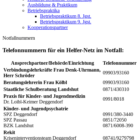
Ausbildung & Praktikum
Betriebspraktika
Betriebspraktikum 8. Jgst.
Betriebspraktikum 9. Jgst.
Kooperationspartner
Notfallnummern
Telefonnummern für ein Helfer-Netz im Notfall:
Ansprechpartner/Behörde/Einrichtung
Telefonnummer
Verbindungslehrkräfte Frau Denk-Uhrmann,
09903/93160
Herr Schröder
Beratungslehrerin Frau Kölbl
09903/93160
Staatliche Schulberatung Landshut
0871/430310
Praxis für Kinder- und Jugendmedizin
0991/8018
Dr. Loibl-Keimer Deggendorf
Kinder- und Jugendpsychatrie
SPZ Deggendorf
0991/380-3440
SPZ Passau
0851/72050
BZK Landshut
0871/6008-390
Rekit
Kriseninterventionsteam Deggendorf
08741/9279798