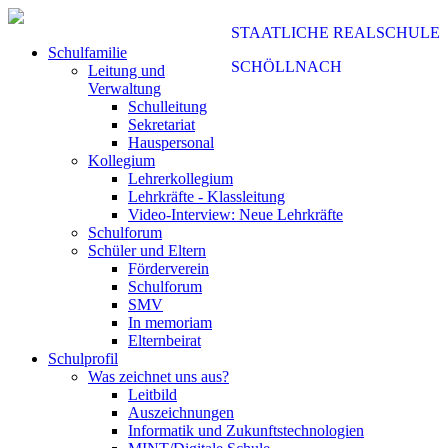
STAATLICHE REALSCHULE
Schulfamilie
SCHÖLLNACH
Leitung und
Verwaltung
Schulleitung
Sekretariat
Hauspersonal
Kollegium
Lehrerkollegium
Lehrkräfte - Klassleitung
Video-Interview: Neue Lehrkräfte
Schulforum
Schüler und Eltern
Förderverein
Schulforum
SMV
In memoriam
Elternbeirat
Schulprofil
Was zeichnet uns aus?
Leitbild
Auszeichnungen
Informatik und Zukunftstechnologien