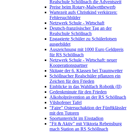
Realschule Schöllnach die Adventszeit
Preise beim Rotary-Malwettbewerb
Wartezeit aufs Christkind verkürzen:
Fehlersuchbilder
Netzwerk Schule - Wirtschaft
Deutsch-französischer Tag an der
Realschule Schöllnach
Engagierte Schüler zu Schülerlotsen
ausgebildet
Auszeichnung mit 1000 Euro Geldpreis
für RS Schöllnach
Netzwerk Schule - Wirtschaft: neuer
Kooperationspartner
Skitage der 6. Klassen bei Traumwetter
Schöllnacher Realschüler pflanzen ein
Zeichen für den Frieden
Einblicke in das Wahlfach Robotik (II)
Gedenkminute für den Frieden
Alkoholprävention an der RS Schöllnach
Vilshofener Tafel
"Faire" Ostersuchaktion der Fünftklässler
mit den Tutoren
Sportunterricht im Eisstadion
"Fit & Aktiv" mit Viktoria Rebensburg
mach Station an RS Schöllnach