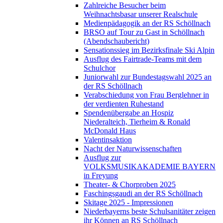
Zahlreiche Besucher beim
Weihnachtsbasar unserer Realschule
Medienpädagogik an der RS Schöllnach
BRSO auf Tour zu Gast in Schöllnach
(Abendschaubericht)
Sensationssieg im Bezirksfinale Ski Alpin
Ausflug des Fairtrade-Teams mit dem
Schulchor
Juniorwahl zur Bundestagswahl 2025 an
der RS Schöllnach
Verabschiedung von Frau Berglehner in
der verdienten Ruhestand
Spendenübergabe an Hospiz
Niederalteich, Tierheim & Ronald
McDonald Haus
Valentinsaktion
Nacht der Naturwissenschaften
Ausflug zur
VOLKSMUSIKAKADEMIE BAYERN
in Freyung
Theater- & Chorproben 2025
Faschingsgaudi an der RS Schöllnach
Skitage 2025 - Impressionen
Niederbayerns beste Schulsanitäter zeigen
ihr Können an RS Schöllnach