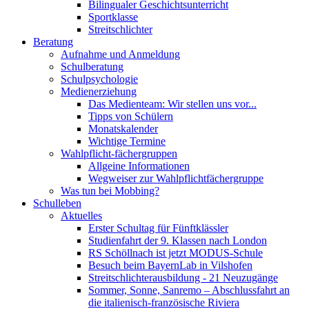
Bilingualer Geschichtsunterricht
Sportklasse
Streitschlichter
Beratung
Aufnahme und Anmeldung
Schulberatung
Schulpsychologie
Medienerziehung
Das Medienteam: Wir stellen uns vor...
Tipps von Schülern
Monatskalender
Wichtige Termine
Wahlpflicht-fächergruppen
Allgeine Informationen
Wegweiser zur Wahlpflichtfächergruppe
Was tun bei Mobbing?
Schulleben
Aktuelles
Erster Schultag für Fünftklässler
Studienfahrt der 9. Klassen nach London
RS Schöllnach ist jetzt MODUS-Schule
Besuch beim BayernLab in Vilshofen
Streitschlichterausbildung - 21 Neuzugänge
Sommer, Sonne, Sanremo – Abschlussfahrt an
die italienisch-französische Riviera