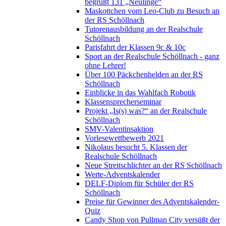
begrüßt 131 „Neulinge“
Maskottchen vom Leo-Club zu Besuch an
der RS Schöllnach
Tutorenausbildung an der Realschule
Schöllnach
Parisfahrt der Klassen 9c & 10c
Sport an der Realschule Schöllnach - ganz
ohne Lehrer!
Über 100 Päckchenhelden an der RS
Schöllnach
Einblicke in das Wahlfach Robotik
Klassensprecherseminar
Projekt „Is(s) was?“ an der Realschule
Schöllnach
SMV-Valentinsaktion
Vorlesewettbewerb 2021
Nikolaus besucht 5. Klassen der
Realschule Schöllnach
Neue Streitschlichter an der RS Schöllnach
Werte-Adventskalender
DELF-Diplom für Schüler der RS
Schöllnach
Preise für Gewinner des Adventskalender-
Quiz
Candy Shop von Pullman City versüßt der