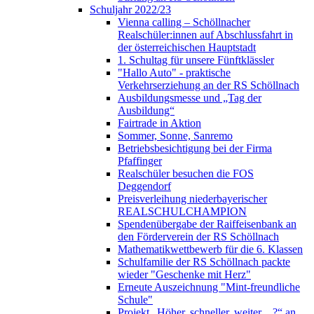
Schuljahr 2022/23
Vienna calling – Schöllnacher
Realschüler:innen auf Abschlussfahrt in
der österreichischen Hauptstadt
1. Schultag für unsere Fünftklässler
"Hallo Auto" - praktische
Verkehrserziehung an der RS Schöllnach
Ausbildungsmesse und „Tag der
Ausbildung“
Fairtrade in Aktion
Sommer, Sonne, Sanremo
Betriebsbesichtigung bei der Firma
Pfaffinger
Realschüler besuchen die FOS
Deggendorf
Preisverleihung niederbayerischer
REALSCHULCHAMPION
Spendenübergabe der Raiffeisenbank an
den Förderverein der RS Schöllnach
Mathematikwettbewerb für die 6. Klassen
Schulfamilie der RS Schöllnach packte
wieder "Geschenke mit Herz"
Erneute Auszeichnung "Mint-freundliche
Schule"
Projekt „Höher, schneller, weiter…?“ an