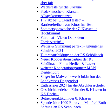
aber fair
Wachsreste für die Ukraine
Projektwoche 6. Klassen:
Alltagskompetenzen
1. Platz bei „Jugend testet“ –
Barrierefreiheit von Kinos im Test
Sommersportwoche der 7. Klassen in
Hochkrimml
Fairomat - Vielen Dank dem
Förderverein!!!
Wetter & Stimmung perfekt - gelungenes
Schulfest 2024
Tutorenausbildung an der RS Schöllnach
Neuer Kooperationspartner der RS
Schöllnach: Firma Nerlich & Lesser
weiterer Kooperationspartner: MAN
Deggendorf
Sieger im Malwettbewerb Inklusion des
Landkreises Deggendorf
Entlassfeier 2024 für die Abschlussschüler
Geschichte erleben: Fahrt der 9. Klassen in
KZ Dachau
Betriebspraktikum der 8. Klassen
Spende über 1000 Euro von Manfred Roth
Stiftung an RS Schöllnach