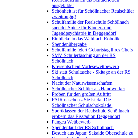
ausgebildet
Schönheit ist für Schöllnacher Realschüler
zweitrangig!
Schulfamilie der Realschule Schöllnach
spendet Spiele für Kinder- und
Jugendpsychiatrie in Deggendorf
Einblicke in das Wahlfach Robotik
Spendenübergabe
Schulfamilie feiert Geburtstag ihres Chefs
SMV-Schülerfasching an der RS
Schöllnach
Kreisentscheid Vorlesewettbewerb
Ski statt Schultasche - Skitage an der RS
Schöllnach
Nacht der Naturwissenschaften
Schöllnacher Schüler als Handwerker
Proben für den großen Auftritt
FAIR naschen - Sie ist da: Die
Schöllnacher Schulschokolade
Sportklassen der Realschule Schöllnach
erobern das Eisstadion Deggendorf
Pangea Wettbewerb
Spendenlauf der RS Schöllnach
Besuch aus Japan: Sakaide Oberschule zu