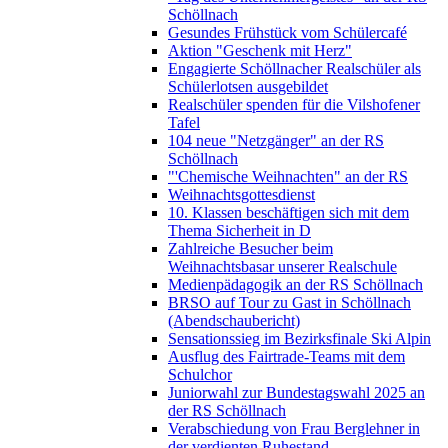
Schöllnach
Gesundes Frühstück vom Schülercafé
Aktion "Geschenk mit Herz"
Engagierte Schöllnacher Realschüler als
Schülerlotsen ausgebildet
Realschüler spenden für die Vilshofener
Tafel
104 neue "Netzgänger" an der RS
Schöllnach
"'Chemische Weihnachten" an der RS
Weihnachtsgottesdienst
10. Klassen beschäftigen sich mit dem
Thema Sicherheit in D
Zahlreiche Besucher beim
Weihnachtsbasar unserer Realschule
Medienpädagogik an der RS Schöllnach
BRSO auf Tour zu Gast in Schöllnach
(Abendschaubericht)
Sensationssieg im Bezirksfinale Ski Alpin
Ausflug des Fairtrade-Teams mit dem
Schulchor
Juniorwahl zur Bundestagswahl 2025 an
der RS Schöllnach
Verabschiedung von Frau Berglehner in
der verdienten Ruhestand