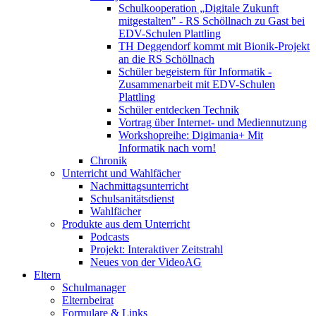
Schulkooperation „Digitale Zukunft
mitgestalten" - RS Schöllnach zu Gast bei
EDV-Schulen Plattling
TH Deggendorf kommt mit Bionik-Projekt
an die RS Schöllnach
Schüler begeistern für Informatik -
Zusammenarbeit mit EDV-Schulen
Plattling
Schüler entdecken Technik
Vortrag über Internet- und Mediennutzung
Workshopreihe: Digimania+ Mit
Informatik nach vorn!
Chronik
Unterricht und Wahlfächer
Nachmittagsunterricht
Schulsanitätsdienst
Wahlfächer
Produkte aus dem Unterricht
Podcasts
Projekt: Interaktiver Zeitstrahl
Neues von der VideoAG
Eltern
Schulmanager
Elternbeirat
Formulare & Links