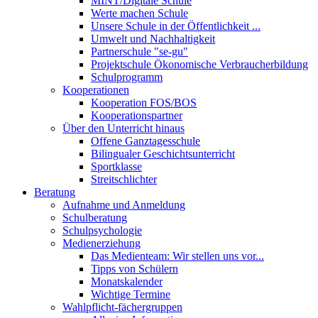
MINT/Digitale Schule
Werte machen Schule
Unsere Schule in der Öffentlichkeit ...
Umwelt und Nachhaltigkeit
Partnerschule "se-gu"
Projektschule Ökonomische Verbraucherbildung
Schulprogramm
Kooperationen
Kooperation FOS/BOS
Kooperationspartner
Über den Unterricht hinaus
Offene Ganztagesschule
Bilingualer Geschichtsunterricht
Sportklasse
Streitschlichter
Beratung
Aufnahme und Anmeldung
Schulberatung
Schulpsychologie
Medienerziehung
Das Medienteam: Wir stellen uns vor...
Tipps von Schülern
Monatskalender
Wichtige Termine
Wahlpflicht-fächergruppen