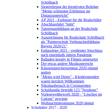
Schöllnach
Siegerehrung der kreativsten Beiträge
"Meine schönsten Erlebnisse im
Distanzunterricht"
AP 2021 - Endspurt für die Realschüler
Abschlussfahrt "light"
Tutorenausbildung an der Realschule
Schöllnach
Auszeichnung für Realschule Schöllnach
als "Partnerschule Verbraucherbildung
Bayern 2020/21"
Entlassfeier 2021 - verdienter Abschluss
nach eineinhalb Jahren Pandemie
Balladen kreativ in Filmen umgesetzt
Der etwas andere Musikunterricht
Klassensprecherseminar 2020 einmal
anders
"Meins wird Deins" - Kleiderspenden
waren herzlich Willkommen
Nikolausbesuch in Coronazeiten
Schulfamilie begrüßt 123 "Neulinge"
Vorlesewettbewerb 2020 - "Löschen im
Galopp" gewinnt
Weihnachtsbesinnung 2020 digital
Schuljahre 2017 - 2020