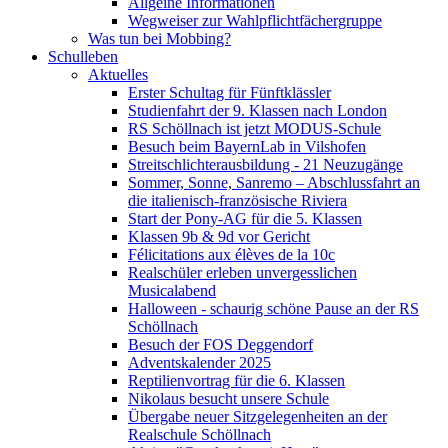
Allgeine Informationen
Wegweiser zur Wahlpflichtfächergruppe
Was tun bei Mobbing?
Schulleben
Aktuelles
Erster Schultag für Fünftklässler
Studienfahrt der 9. Klassen nach London
RS Schöllnach ist jetzt MODUS-Schule
Besuch beim BayernLab in Vilshofen
Streitschlichterausbildung - 21 Neuzugänge
Sommer, Sonne, Sanremo – Abschlussfahrt an
die italienisch-französische Riviera
Start der Pony-AG für die 5. Klassen
Klassen 9b & 9d vor Gericht
Félicitations aux élèves de la 10c
Realschüler erleben unvergesslichen
Musicalabend
Halloween - schaurig schöne Pause an der RS
Schöllnach
Besuch der FOS Deggendorf
Adventskalender 2025
Reptilienvortrag für die 6. Klassen
Nikolaus besucht unsere Schule
Übergabe neuer Sitzgelegenheiten an der
Realschule Schöllnach