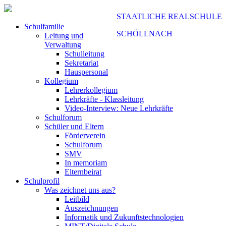
STAATLICHE REALSCHULE
Schulfamilie
SCHÖLLNACH
Leitung und
Verwaltung
Schulleitung
Sekretariat
Hauspersonal
Kollegium
Lehrerkollegium
Lehrkräfte - Klassleitung
Video-Interview: Neue Lehrkräfte
Schulforum
Schüler und Eltern
Förderverein
Schulforum
SMV
In memoriam
Elternbeirat
Schulprofil
Was zeichnet uns aus?
Leitbild
Auszeichnungen
Informatik und Zukunftstechnologien