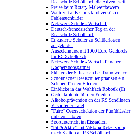
Realschule Schöllnach die Adventszeit
Preise beim Rotary-Malwettbewerb
Wartezeit aufs Christkind verkürzen:
Fehlersuchbilder
Netzwerk Schule - Wirtschaft
Deutsch-französischer Tag an der
Realschule Schöllnach
Engagierte Schüler zu Schülerlotsen
ausgebildet
Auszeichnung mit 1000 Euro Geldpreis
für RS Schöllnach
Netzwerk Schule - Wirtschaft: neuer
Kooperationspartner
Skitage der 6. Klassen bei Traumwetter
Schöllnacher Realschüler pflanzen ein
Zeichen für den Frieden
Einblicke in das Wahlfach Robotik (II)
Gedenkminute für den Frieden
Alkoholprävention an der RS Schöllnach
Vilshofener Tafel
"Faire" Ostersuchaktion der Fünftklässler
mit den Tutoren
Sportunterricht im Eisstadion
"Fit & Aktiv" mit Viktoria Rebensburg
mach Station an RS Schöllnach