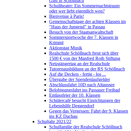
Gast in Schöllnach
Schultheater: Ein Sommernachtstraum
oder wer liebt eigentlich wen?
Bienvenue à Paris!
Gemeinschaftstage der achten Klassen im
"Haus der Jungend" in Passau
Besuch von der Staatsanwaltschaft
Sommersportwoche der 7. Klassen in
Krimml
Aktionstag Musik
Realschule Schöllnach freut sich über
1500 € von der Manfred Roth Stiftung
Netzgängertag an der Realschule
Tutorenausbildung an der RS Schöllnach
Auf die Decken - fertig - los ...
Übergabe der Spendenlaufgelder
Abschlussfahrt 10D nach Altaussee
Belobigungsfahrt ins Passauer Freibad
Entlassfeier der 10. Klassen
Schülercafé besucht Einrichtungen der
Lebenshilfe Deggendorf
Gegen das Vergessen: Fahrt der 9. Klassen
ins KZ Dachau
Schuljahr 2021/22
Schulfamilie der Realschule Schöllnach