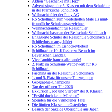
Aktion "Geschenke mit Herz"
Adventssingen der 5. Klassen mit dem Schulchor
in der Pfarrkirche Schöllnach
Weihnachtsfeier der Pony AG
RS Schöllnach zum wiederholten Male als mint-
freundliche Schule ausgezeichnet
Weihnachtsandacht für Realschüler
Weihnachtsbasar an der Realschule Schöllnach
Engagierte Schüler der Realschule Schöllnach als
Schülerlotsen ausgebildet
RS Schöllnach im Eishockeyfieber!
Schöllnacher 10.-Klässler zu Besuch im
Bayerischen Landtag
Vive l'amitié franco-allemande!
2. Platz im Schulsani-Wettbewerb für RS
Schöllnach
Fasching an der Realschule Schöllnach
1. und 5. Platz für unsere Tanzgruppen
Geographie-Champions
Tag der offenen Tür 2026
Exkursion „Tod und Sterben“ der 9. Klassen
"Erzähl doch keine Märchen"
Spenden für die Vilshofener Tafel
Die fünften Klassen im Osterfieber
Besuch der Sakaide Oberschule aus Japan