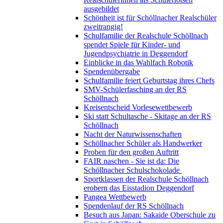
ausgebildet
Schönheit ist für Schöllnacher Realschüler
zweitrangig!
Schulfamilie der Realschule Schöllnach
spendet Spiele für Kinder- und
Jugendpsychiatrie in Deggendorf
Einblicke in das Wahlfach Robotik
Spendenübergabe
Schulfamilie feiert Geburtstag ihres Chefs
SMV-Schülerfasching an der RS
Schöllnach
Kreisentscheid Vorlesewettbewerb
Ski statt Schultasche - Skitage an der RS
Schöllnach
Nacht der Naturwissenschaften
Schöllnacher Schüler als Handwerker
Proben für den großen Auftritt
FAIR naschen - Sie ist da: Die
Schöllnacher Schulschokolade
Sportklassen der Realschule Schöllnach
erobern das Eisstadion Deggendorf
Pangea Wettbewerb
Spendenlauf der RS Schöllnach
Besuch aus Japan: Sakaide Oberschule zu