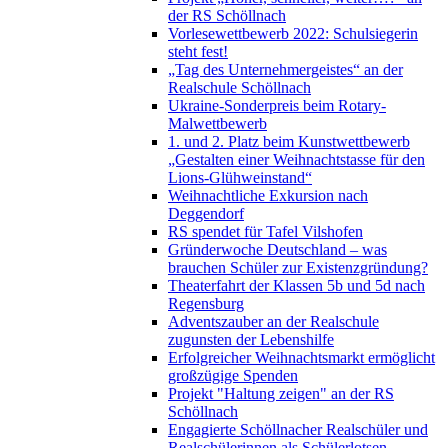
der RS Schöllnach
Vorlesewettbewerb 2022: Schulsiegerin
steht fest!
„Tag des Unternehmergeistes“ an der
Realschule Schöllnach
Ukraine-Sonderpreis beim Rotary-
Malwettbewerb
1. und 2. Platz beim Kunstwettbewerb
„Gestalten einer Weihnachtstasse für den
Lions-Glühweinstand“
Weihnachtliche Exkursion nach
Deggendorf
RS spendet für Tafel Vilshofen
Gründerwoche Deutschland – was
brauchen Schüler zur Existenzgründung?
Theaterfahrt der Klassen 5b und 5d nach
Regensburg
Adventszauber an der Realschule
zugunsten der Lebenshilfe
Erfolgreicher Weihnachtsmarkt ermöglicht
großzügige Spenden
Projekt "Haltung zeigen" an der RS
Schöllnach
Engagierte Schöllnacher Realschüler und
Realschülerinnen als Schülerlotsen