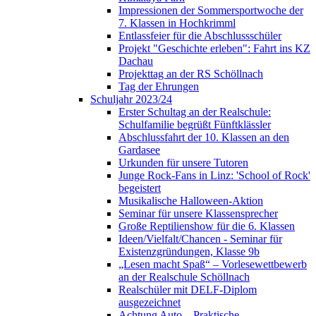
Impressionen der Sommersportwoche der
7. Klassen in Hochkrimml
Entlassfeier für die Abschlussschüler
Projekt "Geschichte erleben": Fahrt ins KZ
Dachau
Projekttag an der RS Schöllnach
Tag der Ehrungen
Schuljahr 2023/24
Erster Schultag an der Realschule:
Schulfamilie begrüßt Fünftklässler
Abschlussfahrt der 10. Klassen an den
Gardasee
Urkunden für unsere Tutoren
Junge Rock-Fans in Linz: 'School of Rock'
begeistert
Musikalische Halloween-Aktion
Seminar für unsere Klassensprecher
Große Reptilienshow für die 6. Klassen
Ideen/Vielfalt/Chancen - Seminar für
Existenzgründungen, Klasse 9b
„Lesen macht Spaß“ – Vorlesewettbewerb
an der Realschule Schöllnach
Realschüler mit DELF-Diplom
ausgezeichnet
Achtung Auto – Praktische