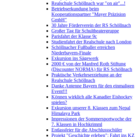
Realschule Schöllnach war "on air"...!
Betriebserkundung beim
Kooperationspartner "Mayer Präzision
GmbH"
30 Jahre Förderverein der RS Schöllnach
Großer Tag für Schultheatergruppe
Parisfahrt der Klasse 9c
Studienfahrt der Realschule nach London
Schöllnacher Fußballer erreichen
Niederbayern-Finale
Exkursion ins Sägewerk
2000 € von der Manfred Roth Stiftung
(Discounter NORMA) für RS Schöllnach
Praktische Verkehrserziehung an der
Realschule Schöllnach
Danke Antenne Bayern für den einmaligen
Event!!!
Können wirklich alle Kanadier Eishockey
spielen?
Exkursion unserer 8. Klassen zum Nepal
Himalaya Park
Impressionen der Sommersportwoche der
7. Klassen in Hochkrimml
Entlassfeier für die Abschlussschüler
Projekt "Geschichte erleben": Fahrt ins KZ