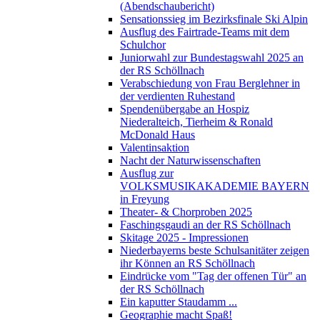
(Abendschaubericht)
Sensationssieg im Bezirksfinale Ski Alpin
Ausflug des Fairtrade-Teams mit dem
Schulchor
Juniorwahl zur Bundestagswahl 2025 an
der RS Schöllnach
Verabschiedung von Frau Berglehner in
der verdienten Ruhestand
Spendenübergabe an Hospiz
Niederalteich, Tierheim & Ronald
McDonald Haus
Valentinsaktion
Nacht der Naturwissenschaften
Ausflug zur
VOLKSMUSIKAKADEMIE BAYERN
in Freyung
Theater- & Chorproben 2025
Faschingsgaudi an der RS Schöllnach
Skitage 2025 - Impressionen
Niederbayerns beste Schulsanitäter zeigen
ihr Können an RS Schöllnach
Eindrücke vom "Tag der offenen Tür" an
der RS Schöllnach
Ein kaputter Staudamm ...
Geographie macht Spaß!