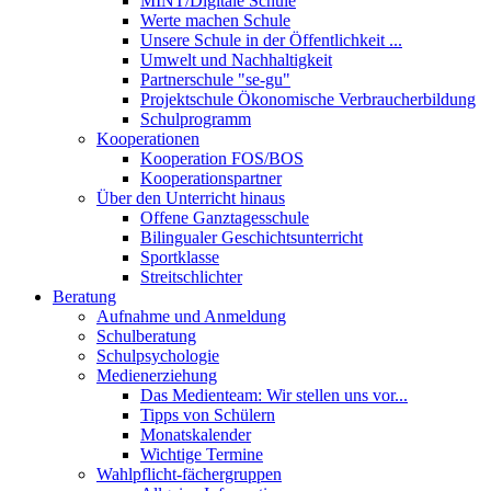
MINT/Digitale Schule
Werte machen Schule
Unsere Schule in der Öffentlichkeit ...
Umwelt und Nachhaltigkeit
Partnerschule "se-gu"
Projektschule Ökonomische Verbraucherbildung
Schulprogramm
Kooperationen
Kooperation FOS/BOS
Kooperationspartner
Über den Unterricht hinaus
Offene Ganztagesschule
Bilingualer Geschichtsunterricht
Sportklasse
Streitschlichter
Beratung
Aufnahme und Anmeldung
Schulberatung
Schulpsychologie
Medienerziehung
Das Medienteam: Wir stellen uns vor...
Tipps von Schülern
Monatskalender
Wichtige Termine
Wahlpflicht-fächergruppen