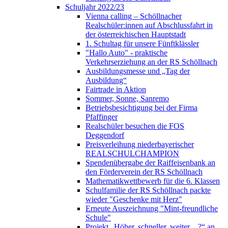
Schuljahr 2022/23
Vienna calling – Schöllnacher
Realschüler:innen auf Abschlussfahrt in
der österreichischen Hauptstadt
1. Schultag für unsere Fünftklässler
"Hallo Auto" - praktische
Verkehrserziehung an der RS Schöllnach
Ausbildungsmesse und „Tag der
Ausbildung“
Fairtrade in Aktion
Sommer, Sonne, Sanremo
Betriebsbesichtigung bei der Firma
Pfaffinger
Realschüler besuchen die FOS
Deggendorf
Preisverleihung niederbayerischer
REALSCHULCHAMPION
Spendenübergabe der Raiffeisenbank an
den Förderverein der RS Schöllnach
Mathematikwettbewerb für die 6. Klassen
Schulfamilie der RS Schöllnach packte
wieder "Geschenke mit Herz"
Erneute Auszeichnung "Mint-freundliche
Schule"
Projekt „Höher, schneller, weiter…?“ an