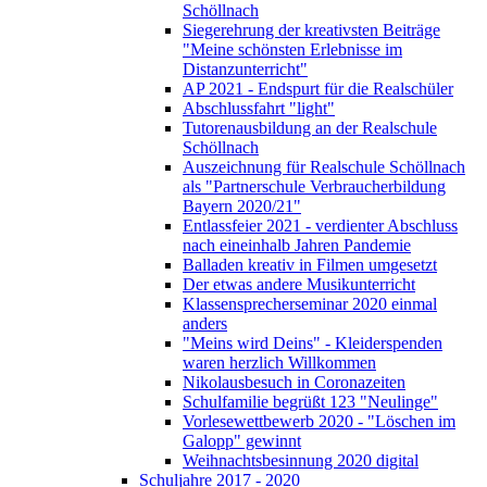
Schöllnach
Siegerehrung der kreativsten Beiträge
"Meine schönsten Erlebnisse im
Distanzunterricht"
AP 2021 - Endspurt für die Realschüler
Abschlussfahrt "light"
Tutorenausbildung an der Realschule
Schöllnach
Auszeichnung für Realschule Schöllnach
als "Partnerschule Verbraucherbildung
Bayern 2020/21"
Entlassfeier 2021 - verdienter Abschluss
nach eineinhalb Jahren Pandemie
Balladen kreativ in Filmen umgesetzt
Der etwas andere Musikunterricht
Klassensprecherseminar 2020 einmal
anders
"Meins wird Deins" - Kleiderspenden
waren herzlich Willkommen
Nikolausbesuch in Coronazeiten
Schulfamilie begrüßt 123 "Neulinge"
Vorlesewettbewerb 2020 - "Löschen im
Galopp" gewinnt
Weihnachtsbesinnung 2020 digital
Schuljahre 2017 - 2020