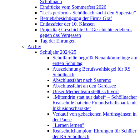
Schöllnach
Eindrücke vom Sommerfest 2026
"Let's perform - Schöllnach sucht den Superstar"
Betriebsbesichtigung der Firma Graf
Entlassfeier der 10. Klassen
Projekttag Geschichte 9: "Geschichte erleben -
gegen das Vergessen
Tag der Ehrungen
Archiv
Schuljahr 2024/25
Schulfamilie begrüßt Neuankömmlinge am
ersten Schultag
Auszeichnung Berufswahlsiegel für RS
Schöllnach
Abschlussfahrt nach Sanremo
Abschlussfahrt an den Gardasee
Unser Medienteam stellt sich vor!
„Mittendrin statt nur dabei“ – Schöllnacher
Realschule hat eine Freundschaftsbank mit
Inklusionscharakter
Verkauf von gebackenen Martinsgänsen in
der Pause
"Lernen lernen"
Realschulchampion: Ehrungen für Schüler
der RS Schöllnach