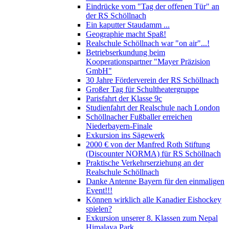
Eindrücke vom "Tag der offenen Tür" an
der RS Schöllnach
Ein kaputter Staudamm ...
Geographie macht Spaß!
Realschule Schöllnach war "on air"...!
Betriebserkundung beim
Kooperationspartner "Mayer Präzision
GmbH"
30 Jahre Förderverein der RS Schöllnach
Großer Tag für Schultheatergruppe
Parisfahrt der Klasse 9c
Studienfahrt der Realschule nach London
Schöllnacher Fußballer erreichen
Niederbayern-Finale
Exkursion ins Sägewerk
2000 € von der Manfred Roth Stiftung
(Discounter NORMA) für RS Schöllnach
Praktische Verkehrserziehung an der
Realschule Schöllnach
Danke Antenne Bayern für den einmaligen
Event!!!
Können wirklich alle Kanadier Eishockey
spielen?
Exkursion unserer 8. Klassen zum Nepal
Himalaya Park