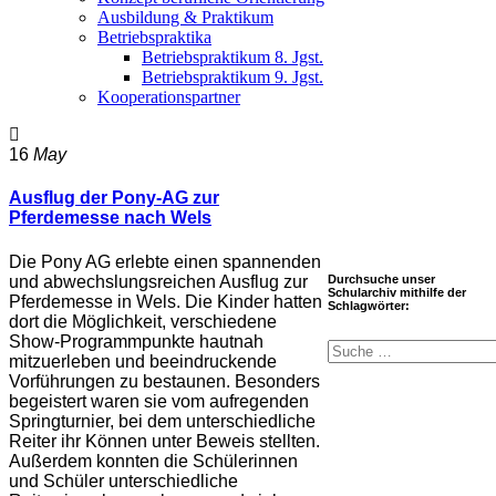
Ausbildung & Praktikum
Betriebspraktika
Betriebspraktikum 8. Jgst.
Betriebspraktikum 9. Jgst.
Kooperationspartner
16
May
Ausflug der Pony-AG zur
Pferdemesse nach Wels
Die Pony AG erlebte einen spannenden
und abwechslungsreichen Ausflug zur
Durchsuche unser
Schularchiv mithilfe der
Pferdemesse in Wels. Die Kinder hatten
Schlagwörter:
dort die Möglichkeit, verschiedene
Show-Programmpunkte hautnah
mitzuerleben und beeindruckende
Vorführungen zu bestaunen. Besonders
begeistert waren sie vom aufregenden
Springturnier, bei dem unterschiedliche
Reiter ihr Können unter Beweis stellten.
Außerdem konnten die Schülerinnen
und Schüler unterschiedliche