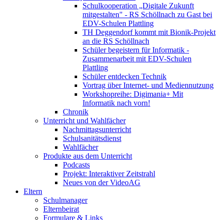
Schulkooperation „Digitale Zukunft
mitgestalten" - RS Schöllnach zu Gast bei
EDV-Schulen Plattling
TH Deggendorf kommt mit Bionik-Projekt
an die RS Schöllnach
Schüler begeistern für Informatik -
Zusammenarbeit mit EDV-Schulen
Plattling
Schüler entdecken Technik
Vortrag über Internet- und Mediennutzung
Workshopreihe: Digimania+ Mit
Informatik nach vorn!
Chronik
Unterricht und Wahlfächer
Nachmittagsunterricht
Schulsanitätsdienst
Wahlfächer
Produkte aus dem Unterricht
Podcasts
Projekt: Interaktiver Zeitstrahl
Neues von der VideoAG
Eltern
Schulmanager
Elternbeirat
Formulare & Links