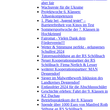
aber fair
Wachsreste für die Ukraine
Projektwoche 6. Klassen:
Alltagskompetenzen
1. Platz bei „Jugend testet“ –
Barrierefreiheit von Kinos im Test
Sommersportwoche der 7. Klassen in
Hochkrimml
Fairomat - Vielen Dank dem
Förderverein!!!
Wetter & Stimmung perfekt - gelungenes
Schulfest 2024
Tutorenausbildung an der RS Schöllnach
Neuer Kooperationspartner der RS
Schöllnach: Firma Nerlich & Lesser
weiterer Kooperationspartner: MAN
Deggendorf
Sieger im Malwettbewerb Inklusion des
Landkreises Deggendorf
Entlassfeier 2024 für die Abschlussschüler
Geschichte erleben: Fahrt der 9. Klassen in
KZ Dachau
Betriebspraktikum der 8. Klassen
Spende über 1000 Euro von Manfred Roth
Stiftung an RS Schöllnach