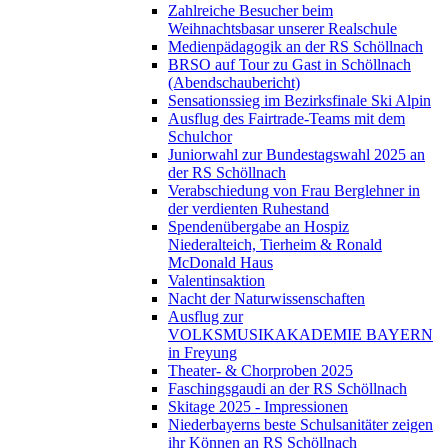
Zahlreiche Besucher beim
Weihnachtsbasar unserer Realschule
Medienpädagogik an der RS Schöllnach
BRSO auf Tour zu Gast in Schöllnach
(Abendschaubericht)
Sensationssieg im Bezirksfinale Ski Alpin
Ausflug des Fairtrade-Teams mit dem
Schulchor
Juniorwahl zur Bundestagswahl 2025 an
der RS Schöllnach
Verabschiedung von Frau Berglehner in
der verdienten Ruhestand
Spendenübergabe an Hospiz
Niederalteich, Tierheim & Ronald
McDonald Haus
Valentinsaktion
Nacht der Naturwissenschaften
Ausflug zur
VOLKSMUSIKAKADEMIE BAYERN
in Freyung
Theater- & Chorproben 2025
Faschingsgaudi an der RS Schöllnach
Skitage 2025 - Impressionen
Niederbayerns beste Schulsanitäter zeigen
ihr Können an RS Schöllnach