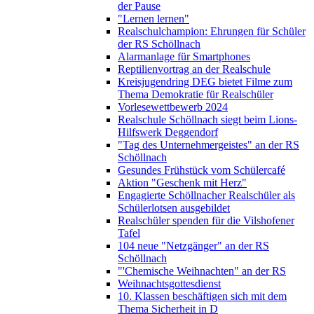
der Pause
"Lernen lernen"
Realschulchampion: Ehrungen für Schüler
der RS Schöllnach
Alarmanlage für Smartphones
Reptilienvortrag an der Realschule
Kreisjugendring DEG bietet Filme zum
Thema Demokratie für Realschüler
Vorlesewettbewerb 2024
Realschule Schöllnach siegt beim Lions-
Hilfswerk Deggendorf
"Tag des Unternehmergeistes" an der RS
Schöllnach
Gesundes Frühstück vom Schülercafé
Aktion "Geschenk mit Herz"
Engagierte Schöllnacher Realschüler als
Schülerlotsen ausgebildet
Realschüler spenden für die Vilshofener
Tafel
104 neue "Netzgänger" an der RS
Schöllnach
"'Chemische Weihnachten" an der RS
Weihnachtsgottesdienst
10. Klassen beschäftigen sich mit dem
Thema Sicherheit in D