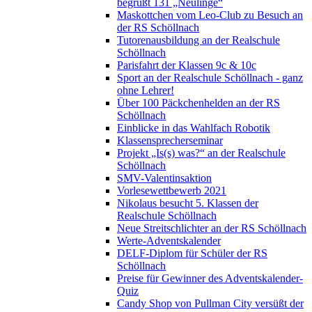
begrüßt 131 „Neulinge“
Maskottchen vom Leo-Club zu Besuch an
der RS Schöllnach
Tutorenausbildung an der Realschule
Schöllnach
Parisfahrt der Klassen 9c & 10c
Sport an der Realschule Schöllnach - ganz
ohne Lehrer!
Über 100 Päckchenhelden an der RS
Schöllnach
Einblicke in das Wahlfach Robotik
Klassensprecherseminar
Projekt „Is(s) was?“ an der Realschule
Schöllnach
SMV-Valentinsaktion
Vorlesewettbewerb 2021
Nikolaus besucht 5. Klassen der
Realschule Schöllnach
Neue Streitschlichter an der RS Schöllnach
Werte-Adventskalender
DELF-Diplom für Schüler der RS
Schöllnach
Preise für Gewinner des Adventskalender-
Quiz
Candy Shop von Pullman City versüßt der