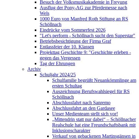
Besuch der Volksmusikakademie in Freyung
Ausflug der Pony-AG zur Pferdemesse nach
Wels
1000 Euro von Manfred Roth Stiftung an RS
Schöllnach
Eindrücke vom Sommerfest 2026
"Let's perform - Schöllnach sucht den Superstar"
Betriebsbesichtigung der Firma Graf
Entlassfeier der 10. Klassen
Projekttag Geschichte 9: "Geschichte erleben -
gegen das Vergessen
Tag der Ehrungen
Archiv
Schuljahr 2024/25
Schulfamilie begrüßt Neuankömmlinge am
ersten Schultag
Auszeichnung Berufswahlsiegel für RS
Schöllnach
Abschlussfahrt nach Sanremo
Abschlussfahrt an den Gardasee
Unser Medienteam stellt sich vor!
„Mittendrin statt nur dabei“ – Schöllnacher
Realschule hat eine Freundschaftsbank mit
Inklusionscharakter
Verkauf von gebackenen Martinsgänsen in