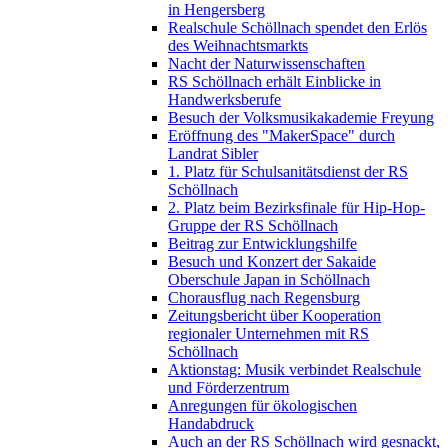
in Hengersberg
Realschule Schöllnach spendet den Erlös
des Weihnachtsmarkts
Nacht der Naturwissenschaften
RS Schöllnach erhält Einblicke in
Handwerksberufe
Besuch der Volksmusikakademie Freyung
Eröffnung des "MakerSpace" durch
Landrat Sibler
1. Platz für Schulsanitätsdienst der RS
Schöllnach
2. Platz beim Bezirksfinale für Hip-Hop-
Gruppe der RS Schöllnach
Beitrag zur Entwicklungshilfe
Besuch und Konzert der Sakaide
Oberschule Japan in Schöllnach
Chorausflug nach Regensburg
Zeitungsbericht über Kooperation
regionaler Unternehmen mit RS
Schöllnach
Aktionstag: Musik verbindet Realschule
und Förderzentrum
Anregungen für ökologischen
Handabdruck
Auch an der RS Schöllnach wird gesnackt,