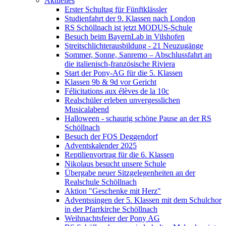
Aktuelles
Erster Schultag für Fünftklässler
Studienfahrt der 9. Klassen nach London
RS Schöllnach ist jetzt MODUS-Schule
Besuch beim BayernLab in Vilshofen
Streitschlichterausbildung - 21 Neuzugänge
Sommer, Sonne, Sanremo – Abschlussfahrt an
die italienisch-französische Riviera
Start der Pony-AG für die 5. Klassen
Klassen 9b & 9d vor Gericht
Félicitations aux élèves de la 10c
Realschüler erleben unvergesslichen
Musicalabend
Halloween - schaurig schöne Pause an der RS
Schöllnach
Besuch der FOS Deggendorf
Adventskalender 2025
Reptilienvortrag für die 6. Klassen
Nikolaus besucht unsere Schule
Übergabe neuer Sitzgelegenheiten an der
Realschule Schöllnach
Aktion "Geschenke mit Herz"
Adventssingen der 5. Klassen mit dem Schulchor
in der Pfarrkirche Schöllnach
Weihnachtsfeier der Pony AG