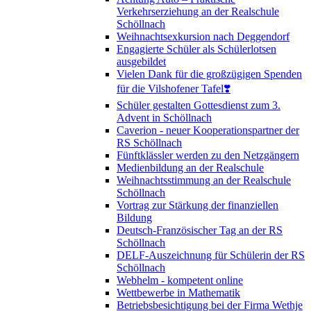
Verkehrserziehung an der Realschule
Schöllnach
Weihnachtsexkursion nach Deggendorf
Engagierte Schüler als Schülerlotsen
ausgebildet
Vielen Dank für die großzügigen Spenden
für die Vilshofener Tafel❣️
Schüler gestalten Gottesdienst zum 3.
Advent in Schöllnach
Caverion - neuer Kooperationspartner der
RS Schöllnach
Fünftklässler werden zu den Netzgängern
Medienbildung an der Realschule
Weihnachtsstimmung an der Realschule
Schöllnach
Vortrag zur Stärkung der finanziellen
Bildung
Deutsch-Französischer Tag an der RS
Schöllnach
DELF-Auszeichnung für Schülerin der RS
Schöllnach
Webhelm - kompetent online
Wettbewerbe in Mathematik
Betriebsbesichtigung bei der Firma Wethje