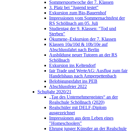
Sommersportwoche der 7. Klassen
3. Platz bei "Jugend testet"
Exkursion zum Bio-Bauernhof
Impressionen vom Sommernachtsfest der
RS Schöllnach am 05. Juli
Studientag der 9. Klassen: "Tod und
Sterben"
Ökumene–Exkursion der 7. Klassen
Klassen 10a/10d & 10b/10e auf
Abschlussfahrt nach Berlin
Ausbildung neuer Tutoren an der RS
Schöllnach
Exkursion ins Keltendorf
fair Trade und WerteAG: Ausflug zum fair
Handelshaus nach Amperpettenbach
Belobigungsfahrt ins PEB
Abschlussfeier 2022
Schuljahr 2020/21
„Tag des Unternehmergeistes“ an der
Realschule Schöllnach (2020)
Realschüler mit DELF-Diplom
ausgezeichnet
Impressionen aus dem Leben eines
"Homeschoolers"
Ehrung junger Künstler an der Realschule