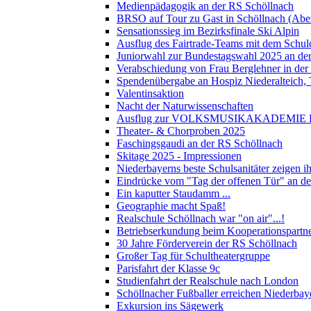
Medienpädagogik an der RS Schöllnach
BRSO auf Tour zu Gast in Schöllnach (Abe
Sensationssieg im Bezirksfinale Ski Alpin
Ausflug des Fairtrade-Teams mit dem Schul
Juniorwahl zur Bundestagswahl 2025 an de
Verabschiedung von Frau Berglehner in der
Spendenübergabe an Hospiz Niederalteich
Valentinsaktion
Nacht der Naturwissenschaften
Ausflug zur VOLKSMUSIKAKADEMIE B
Theater- & Chorproben 2025
Faschingsgaudi an der RS Schöllnach
Skitage 2025 - Impressionen
Niederbayerns beste Schulsanitäter zeigen 
Eindrücke vom "Tag der offenen Tür" an d
Ein kaputter Staudamm ...
Geographie macht Spaß!
Realschule Schöllnach war "on air"...!
Betriebserkundung beim Kooperationspart
30 Jahre Förderverein der RS Schöllnach
Großer Tag für Schultheatergruppe
Parisfahrt der Klasse 9c
Studienfahrt der Realschule nach London
Schöllnacher Fußballer erreichen Niederbay
Exkursion ins Sägewerk