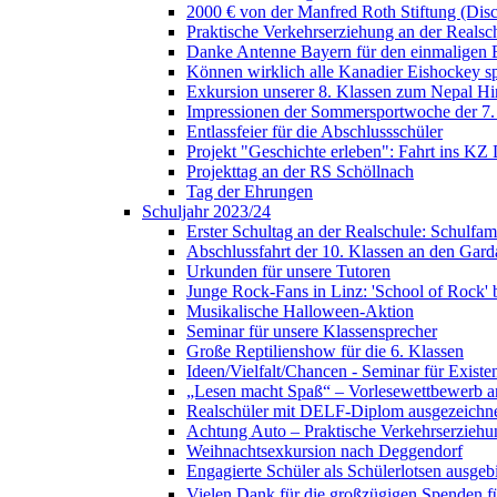
2000 € von der Manfred Roth Stiftung (Di
Praktische Verkehrserziehung an der Realsc
Danke Antenne Bayern für den einmaligen E
Können wirklich alle Kanadier Eishockey sp
Exkursion unserer 8. Klassen zum Nepal H
Impressionen der Sommersportwoche der 7.
Entlassfeier für die Abschlussschüler
Projekt "Geschichte erleben": Fahrt ins KZ
Projekttag an der RS Schöllnach
Tag der Ehrungen
Schuljahr 2023/24
Erster Schultag an der Realschule: Schulfami
Abschlussfahrt der 10. Klassen an den Gard
Urkunden für unsere Tutoren
Junge Rock-Fans in Linz: 'School of Rock' b
Musikalische Halloween-Aktion
Seminar für unsere Klassensprecher
Große Reptilienshow für die 6. Klassen
Ideen/Vielfalt/Chancen - Seminar für Exist
„Lesen macht Spaß“ – Vorlesewettbewerb an
Realschüler mit DELF-Diplom ausgezeichn
Achtung Auto – Praktische Verkehrserziehu
Weihnachtsexkursion nach Deggendorf
Engagierte Schüler als Schülerlotsen ausgebi
Vielen Dank für die großzügigen Spenden für