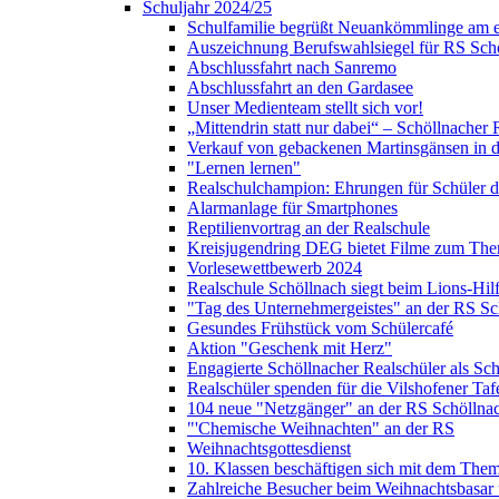
Schuljahr 2024/25
Schulfamilie begrüßt Neuankömmlinge am e
Auszeichnung Berufswahlsiegel für RS Sch
Abschlussfahrt nach Sanremo
Abschlussfahrt an den Gardasee
Unser Medienteam stellt sich vor!
„Mittendrin statt nur dabei“ – Schöllnacher
Verkauf von gebackenen Martinsgänsen in d
"Lernen lernen"
Realschulchampion: Ehrungen für Schüler 
Alarmanlage für Smartphones
Reptilienvortrag an der Realschule
Kreisjugendring DEG bietet Filme zum The
Vorlesewettbewerb 2024
Realschule Schöllnach siegt beim Lions-Hi
"Tag des Unternehmergeistes" an der RS Sc
Gesundes Frühstück vom Schülercafé
Aktion "Geschenk mit Herz"
Engagierte Schöllnacher Realschüler als Sch
Realschüler spenden für die Vilshofener Taf
104 neue "Netzgänger" an der RS Schöllna
"'Chemische Weihnachten" an der RS
Weihnachtsgottesdienst
10. Klassen beschäftigen sich mit dem Them
Zahlreiche Besucher beim Weihnachtsbasar 