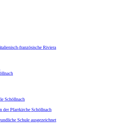
alienisch-französische Riviera
d
öllnach
le Schöllnach
n der Pfarrkirche Schöllnach
eundliche Schule ausgezeichnet