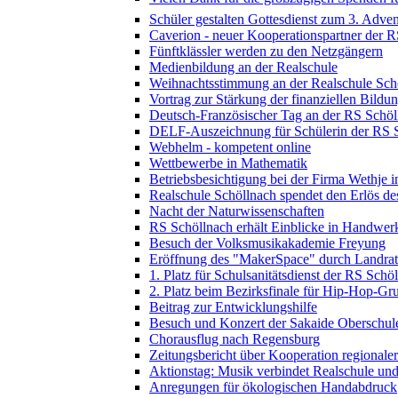
Schüler gestalten Gottesdienst zum 3. Adven
Caverion - neuer Kooperationspartner der 
Fünftklässler werden zu den Netzgängern
Medienbildung an der Realschule
Weihnachtsstimmung an der Realschule Sch
Vortrag zur Stärkung der finanziellen Bildu
Deutsch-Französischer Tag an der RS Schöl
DELF-Auszeichnung für Schülerin der RS 
Webhelm - kompetent online
Wettbewerbe in Mathematik
Betriebsbesichtigung bei der Firma Wethje 
Realschule Schöllnach spendet den Erlös d
Nacht der Naturwissenschaften
RS Schöllnach erhält Einblicke in Handwer
Besuch der Volksmusikakademie Freyung
Eröffnung des "MakerSpace" durch Landrat
1. Platz für Schulsanitätsdienst der RS Schö
2. Platz beim Bezirksfinale für Hip-Hop-G
Beitrag zur Entwicklungshilfe
Besuch und Konzert der Sakaide Oberschule
Chorausflug nach Regensburg
Zeitungsbericht über Kooperation regional
Aktionstag: Musik verbindet Realschule un
Anregungen für ökologischen Handabdruck