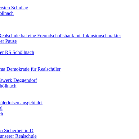
rsten Schultag
öllnach
 Realschule hat eine Freundschaftsbank mit Inklusionscharakter
er Pause
der RS Schöllnach
ma Demokratie für Realschüler
lfswerk Deggendorf
höllnach
ülerlotsen ausgebildet
el
ch
a Sicherheit in D
unserer Realschule