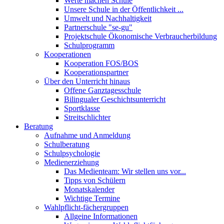
Werte machen Schule
Unsere Schule in der Öffentlichkeit ...
Umwelt und Nachhaltigkeit
Partnerschule "se-gu"
Projektschule Ökonomische Verbraucherbildung
Schulprogramm
Kooperationen
Kooperation FOS/BOS
Kooperationspartner
Über den Unterricht hinaus
Offene Ganztagesschule
Bilingualer Geschichtsunterricht
Sportklasse
Streitschlichter
Beratung
Aufnahme und Anmeldung
Schulberatung
Schulpsychologie
Medienerziehung
Das Medienteam: Wir stellen uns vor...
Tipps von Schülern
Monatskalender
Wichtige Termine
Wahlpflicht-fächergruppen
Allgeine Informationen