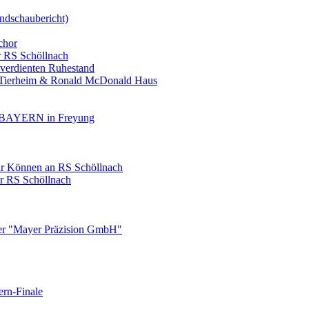
ndschaubericht)
chor
r RS Schöllnach
 verdienten Ruhestand
, Tierheim & Ronald McDonald Haus
AYERN in Freyung
ihr Können an RS Schöllnach
er RS Schöllnach
ner "Mayer Präzision GmbH"
ern-Finale