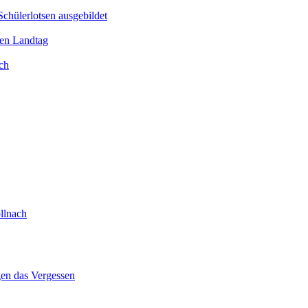
Schülerlotsen ausgebildet
hen Landtag
ch
llnach
gen das Vergessen