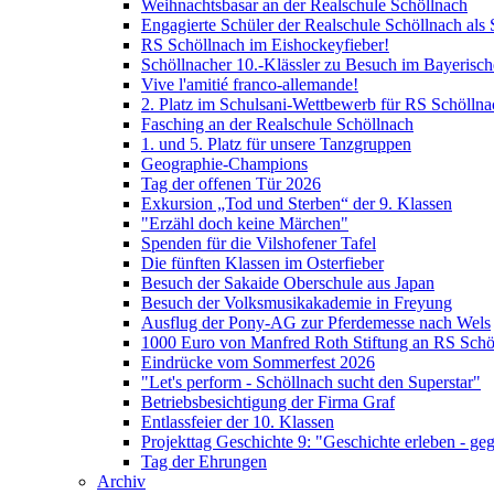
Weihnachtsbasar an der Realschule Schöllnach
Engagierte Schüler der Realschule Schöllnach als 
RS Schöllnach im Eishockeyfieber!
Schöllnacher 10.-Klässler zu Besuch im Bayerisc
Vive l'amitié franco-allemande!
2. Platz im Schulsani-Wettbewerb für RS Schöllna
Fasching an der Realschule Schöllnach
1. und 5. Platz für unsere Tanzgruppen
Geographie-Champions
Tag der offenen Tür 2026
Exkursion „Tod und Sterben“ der 9. Klassen
"Erzähl doch keine Märchen"
Spenden für die Vilshofener Tafel
Die fünften Klassen im Osterfieber
Besuch der Sakaide Oberschule aus Japan
Besuch der Volksmusikakademie in Freyung
Ausflug der Pony-AG zur Pferdemesse nach Wels
1000 Euro von Manfred Roth Stiftung an RS Schö
Eindrücke vom Sommerfest 2026
"Let's perform - Schöllnach sucht den Superstar"
Betriebsbesichtigung der Firma Graf
Entlassfeier der 10. Klassen
Projekttag Geschichte 9: "Geschichte erleben - ge
Tag der Ehrungen
Archiv