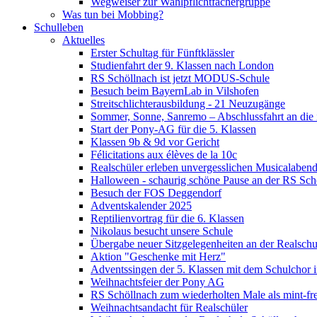
Wegweiser zur Wahlpflichtfächergruppe
Was tun bei Mobbing?
Schulleben
Aktuelles
Erster Schultag für Fünftklässler
Studienfahrt der 9. Klassen nach London
RS Schöllnach ist jetzt MODUS-Schule
Besuch beim BayernLab in Vilshofen
Streitschlichterausbildung - 21 Neuzugänge
Sommer, Sonne, Sanremo – Abschlussfahrt an die it
Start der Pony-AG für die 5. Klassen
Klassen 9b & 9d vor Gericht
Félicitations aux élèves de la 10c
Realschüler erleben unvergesslichen Musicalaben
Halloween - schaurig schöne Pause an der RS Sch
Besuch der FOS Deggendorf
Adventskalender 2025
Reptilienvortrag für die 6. Klassen
Nikolaus besucht unsere Schule
Übergabe neuer Sitzgelegenheiten an der Realschu
Aktion "Geschenke mit Herz"
Adventssingen der 5. Klassen mit dem Schulchor i
Weihnachtsfeier der Pony AG
RS Schöllnach zum wiederholten Male als mint-fr
Weihnachtsandacht für Realschüler