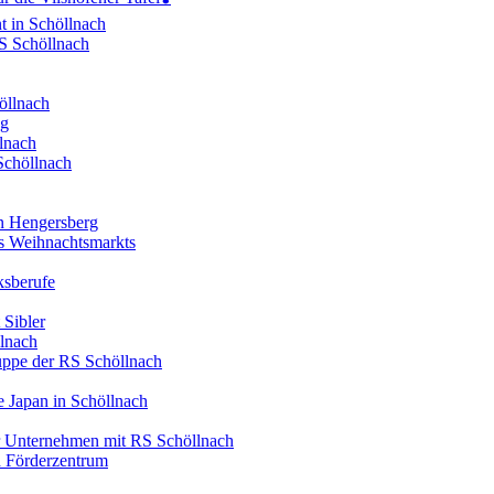
t in Schöllnach
RS Schöllnach
öllnach
ng
lnach
Schöllnach
in Hengersberg
es Weihnachtsmarkts
ksberufe
 Sibler
llnach
ruppe der RS Schöllnach
 Japan in Schöllnach
er Unternehmen mit RS Schöllnach
d Förderzentrum