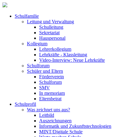
Schulfamilie
Leitung und Verwaltung
Schulleitung
Sekretariat
Hauspersonal
Kollegium
Lehrerkollegium
Lehrkräfte - Klassleitung
Video-Interview: Neue Lehrkräfte
Schulforum
Schüler und Eltern
Förderverein
Schulforum
SMV
In memoriam
Elternbeirat
Schulprofil
Was zeichnet uns aus?
Leitbild
Auszeichnungen
Informatik und Zukunftstechnologien
MINT/Digitale Schule