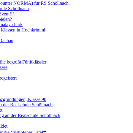
scounter NORMA) für RS Schöllnach
hule Schöllnach
vent!!!
ielen?
imalaya Park
 Klassen in Hochkrimml
 Dachau
lie begrüßt Fünftklässler
asee
egeistert
enzgründungen, Klasse 9b
 der Realschule Schöllnach
et
ng an der Realschule Schöllnach
ldet
 die Vilshofener Tafel❣️